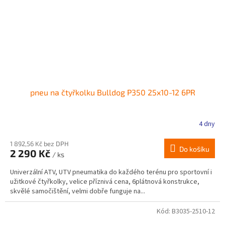
pneu na čtyřkolku Bulldog P350 25x10-12 6PR
4 dny
1 892,56 Kč bez DPH
Do košíku
2 290 Kč
/ ks
Univerzální ATV, UTV pneumatika do každého terénu pro sportovní i
užitkové čtyřkolky, velice příznivá cena, 6plátnová konstrukce,
skvělé samočištění, velmi dobře funguje na...
Kód:
B3035-2510-12