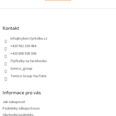
á
k
d
o
v
Z
a
á
c
á
n
í
p
í
p
a
Kontakt
r
t
v
info
@
vyberctyrkolku.cz
í
k
y
+420 582 330 484
v
+420 608 508 306
ý
p
čtyřkolky na facebooku
i
tomico_group
s
u
Tomico Group YouTube
Informace pro vás
Jak nakupovat
Podmínky nákupu Essox
Obchodní podmínky