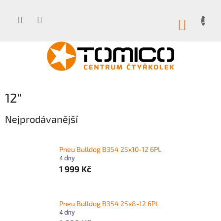
Přejít
na
obsah
NÁKUP
KOŠÍK
12"
Nejprodávanější
Pneu Bulldog B354 25x10-12 6PL
4 dny
1 999 Kč
Pneu Bulldog B354 25x8-12 6PL
4 dny