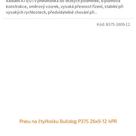
Radiální ATV/UTV pneumatika do těžkých podmínek, 6-plátnová
konstrukce, směrový vzorek, vysoká přesnost řízení, stabilní při
vysokých rychlostech, předvídatelné chování při...
Kód:
B375-2609-12
Pneu na čtyřkolku Bulldog P375 26x9-12 4PR