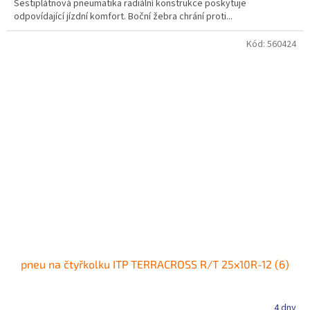
Šestiplátnová pneumatika radiální konstrukce poskytuje
odpovídající jízdní komfort. Boční žebra chrání proti...
Kód:
560424
pneu na čtyřkolku ITP TERRACROSS R/T 25x10R-12 (6)
4 dny