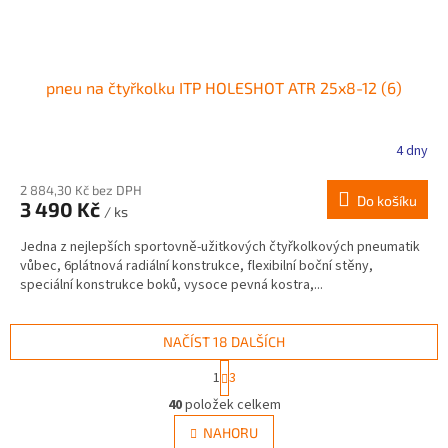
pneu na čtyřkolku ITP HOLESHOT ATR 25x8-12 (6)
4 dny
2 884,30 Kč bez DPH
Do košíku
3 490 Kč
/ ks
Jedna z nejlepších sportovně-užitkových čtyřkolkových pneumatik
vůbec, 6plátnová radiální konstrukce, flexibilní boční stěny,
speciální konstrukce boků, vysoce pevná kostra,...
NAČÍST 18 DALŠÍCH
S
1
3
t
O
r
40
položek celkem
v
á
l
NAHORU
n