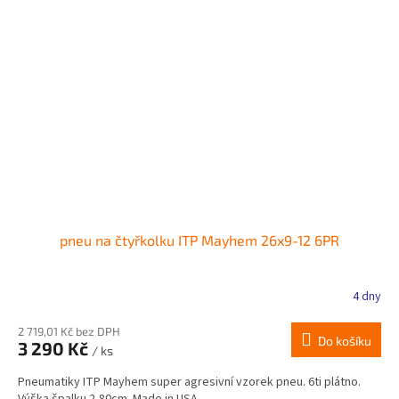
pneu na čtyřkolku ITP Mayhem 26x9-12 6PR
4 dny
2 719,01 Kč bez DPH
Do košíku
3 290 Kč
/ ks
Pneumatiky ITP Mayhem super agresivní vzorek pneu. 6ti plátno.