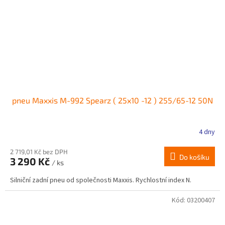
pneu Maxxis M-992 Spearz ( 25x10 -12 ) 255/65-12 50N
4 dny
2 719,01 Kč bez DPH
Do košíku
3 290 Kč
/ ks
Silniční zadní pneu od společnosti Maxxis. Rychlostní index N.
Kód:
03200407