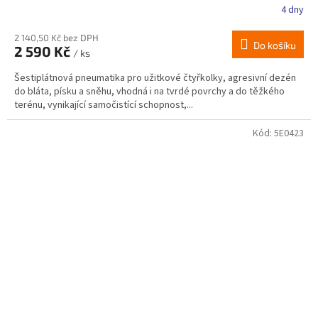
4 dny
2 140,50 Kč bez DPH
Do košíku
2 590 Kč
/ ks
Šestiplátnová pneumatika pro užitkové čtyřkolky, agresivní dezén
do bláta, písku a sněhu, vhodná i na tvrdé povrchy a do těžkého
terénu, vynikající samočistící schopnost,...
Kód:
5E0423