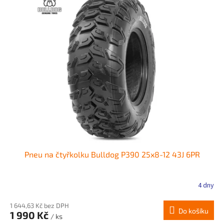
Pneu na čtyřkolku Bulldog P390 25x8-12 43J 6PR
4 dny
1 644,63 Kč bez DPH
Do košíku
1 990 Kč
/ ks