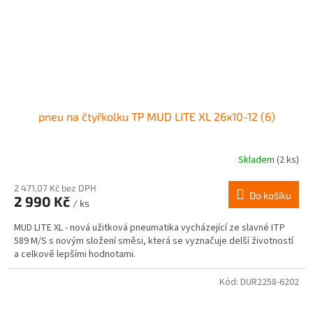
pneu na čtyřkolku TP MUD LITE XL 26x10-12 (6)
Skladem
(2 ks)
2 471,07 Kč bez DPH
Do košíku
2 990 Kč
/ ks
MUD LITE XL - nová užitková pneumatika vycházející ze slavné ITP
589 M/S s novým složení směsi, která se vyznačuje delší životností
a celkově lepšími hodnotami.
Kód:
DUR2258-6202