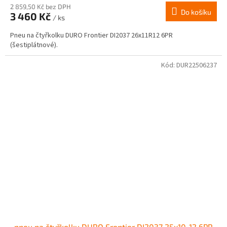
2 859,50 Kč bez DPH
Do košíku
3 460 Kč
/ ks
Pneu na čtyřkolku DURO Frontier DI2037 26x11R12 6PR
(šestiplátnové).
Kód:
DUR22506237
pneu na čtyřkolku DURO Frontier DI2037 25x10-12 6PR