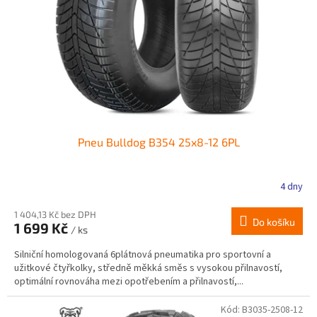
r
ů
o
d
u
k
t
ů
Pneu Bulldog B354 25x8-12 6PL
4 dny
1 404,13 Kč bez DPH
Do košíku
1 699 Kč
/ ks
Silniční homologovaná 6plátnová pneumatika pro sportovní a
užitkové čtyřkolky, středně měkká směs s vysokou přilnavostí,
optimální rovnováha mezi opotřebením a přilnavostí,...
Kód:
B3035-2508-12