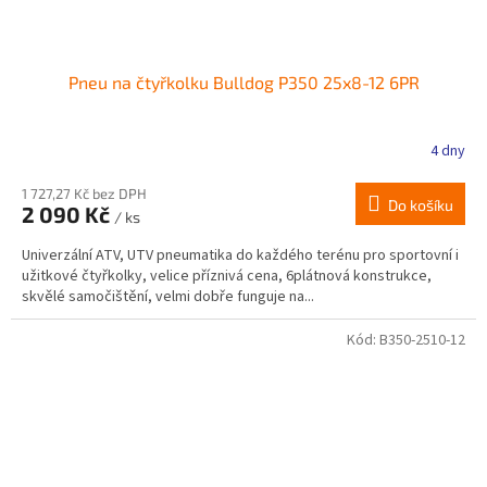
Pneu na čtyřkolku Bulldog P350 25x8-12 6PR
4 dny
1 727,27 Kč bez DPH
Do košíku
2 090 Kč
/ ks
Univerzální ATV, UTV pneumatika do každého terénu pro sportovní i
užitkové čtyřkolky, velice příznivá cena, 6plátnová konstrukce,
skvělé samočištění, velmi dobře funguje na...
Kód:
B350-2510-12