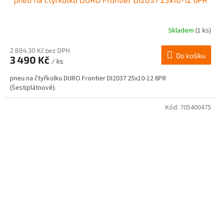
Skladem
(1 ks)
2 884,30 Kč bez DPH
Do košíku
3 490 Kč
/ ks
pneu na čtyřkolku DURO Frontier DI2037 25x10-12 6PR
(šestiplátnové).
Kód:
705400475