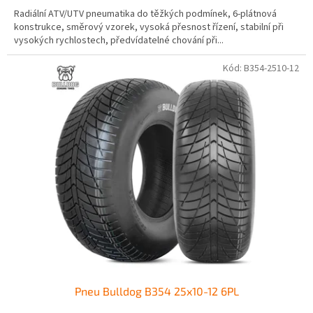
Radiální ATV/UTV pneumatika do těžkých podmínek, 6-plátnová
konstrukce, směrový vzorek, vysoká přesnost řízení, stabilní při
vysokých rychlostech, předvídatelné chování při...
Kód:
B354-2510-12
Pneu Bulldog B354 25x10-12 6PL