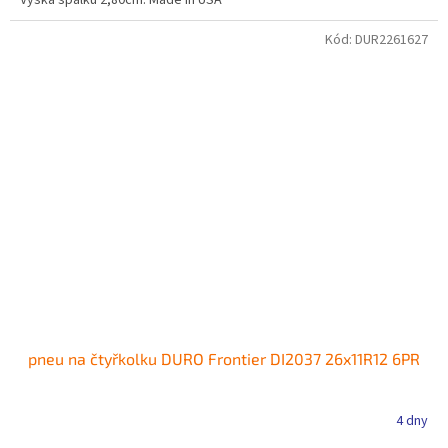
Výška špalku 2,80cm. Made in USA
Kód:
DUR2261627
pneu na čtyřkolku DURO Frontier DI2037 26x11R12 6PR
4 dny