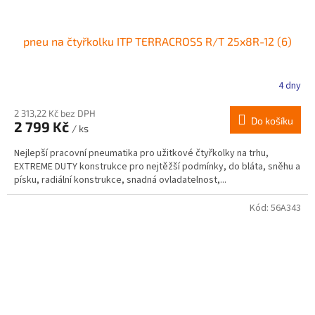
pneu na čtyřkolku ITP TERRACROSS R/T 25x8R-12 (6)
4 dny
2 313,22 Kč bez DPH
Do košíku
2 799 Kč
/ ks
Nejlepší pracovní pneumatika pro užitkové čtyřkolky na trhu,
EXTREME DUTY konstrukce pro nejtěžší podmínky, do bláta, sněhu a
písku, radiální konstrukce, snadná ovladatelnost,...
Kód:
56A343