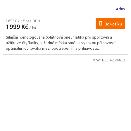
4 dny
1 652,07 Kč bez DPH
Do košíku
1 999 Kč
/ ks
Silniční homologovaná 6plátnová pneumatika pro sportovní a
užitkové čtyřkolky, středně měkká směs s vysokou přilnavostí,
optimální rovnováha mezi opotřebením a přilnavostí,...
Kód:
B350-2508-12