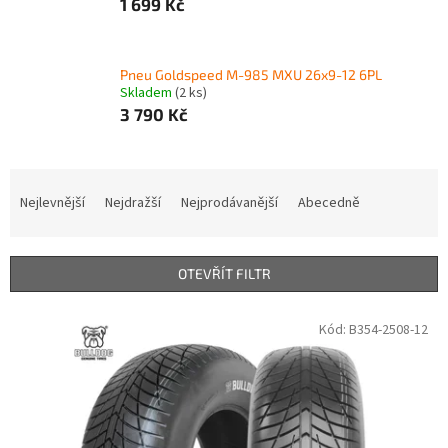
1 699 Kč
Pneu Goldspeed M-985 MXU 26x9-12 6PL
Skladem
(2 ks)
3 790 Kč
Ř
a
Nejlevnější
Nejdražší
Nejprodávanější
Abecedně
z
e
n
OTEVŘÍT FILTR
í
p
V
Kód:
B354-2508-12
r
ý
o
p
d
i
u
s
k
p
t