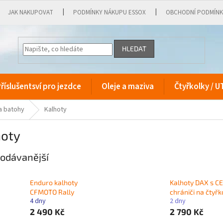
JAK NAKUPOVAT
PODMÍNKY NÁKUPU ESSOX
OBCHODNÍ PODMÍN
HLEDAT
říslušentsví pro jezdce
Oleje a maziva
Čtyřkolky / U
a batohy
Kalhoty
hoty
odávanější
Enduro kalhoty
Kalhoty DAX s CE
CFMOTO Rally
chrániči na čtyřk
4 dny
2 dny
2 490 Kč
2 790 Kč