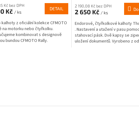
85 Kč bez DPH
2 190,08 Kč bez DPH
DETAIL
Do
90 Kč
2 650 Kč
/ ks
/ ks
 kalhoty z oficiální kolekce CFMOTO
Endorové, čtyřkolkové kalhoty Th
 na motorku nebo čtyřkolku.
. Nastavení a utažení v pasu pomoc
učujeme kombinovat s designově
stahovací pásk. Dvě kapsy se zip
nou bundou CFMOTO Rally.
uložení dokumentů. Vyrobeno z o
kordura nylonu....
O
v
l
á
d
a
c
í
p
r
v
k
y
v
ý