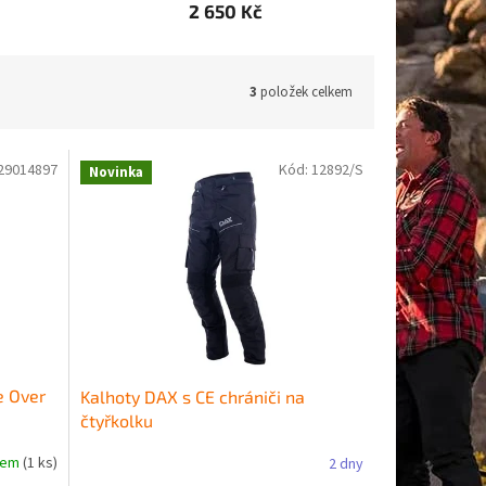
2 650 Kč
3
položek celkem
29014897
Kód:
12892/S
Novinka
e Over
Kalhoty DAX s CE chrániči na
čtyřkolku
dem
(1 ks)
2 dny