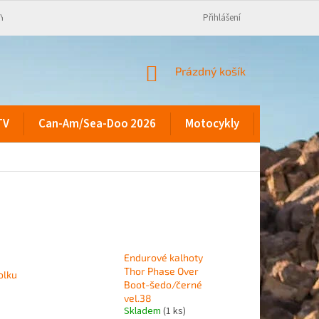
KY
Přihlášení
NÁKUPNÍ
Prázdný košík
KOŠÍK
TV
Can-Am/Sea-Doo 2026
Motocykly
Kontakty
Endurové kalhoty
Thor Phase Over
olku
Boot-šedo/černé
vel.38
Skladem
(1 ks)