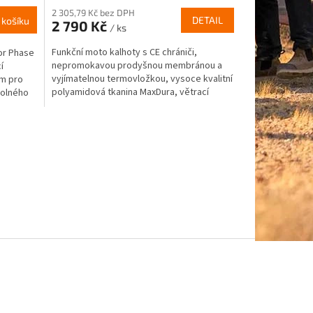
2 305,79 Kč bez DPH
DETAIL
 košíku
2 790 Kč
/ ks
Funkční moto kalhoty s CE chrániči,
or Phase
nepromokavou prodyšnou membránou a
í
vyjímatelnou termovložkou, vysoce kvalitní
em pro
polyamidová tkanina MaxDura, větrací
dolného
vodotěsné zipy,...