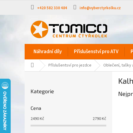
Přejít
na
+420 582 330 484
info@vyberctyrkolku.cz
obsah
Náhradní díly
Příslušenství pro ATV
P
Domů
Příslušentsví pro jezdce
Oblečení, tašky 
P
Kal
o
Přeskočit
s
Kategorie
kategorie
Nejpr
t
r
a
Cena
n
2490
Kč
2790
Kč
n
í