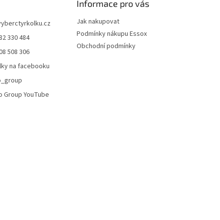
Informace pro vás
p
i
Jak nakupovat
vyberctyrkolku.cz
s
Podmínky nákupu Essox
u
82 330 484
Obchodní podmínky
08 508 306
lky na facebooku
o_group
o Group YouTube