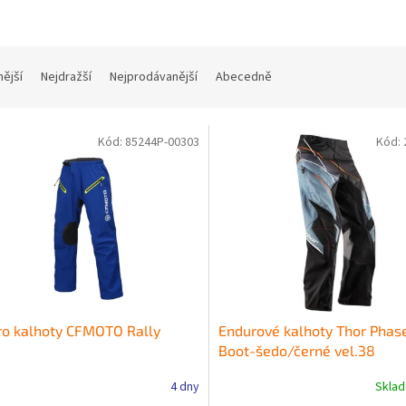
nější
Nejdražší
Nejprodávanější
Abecedně
Kód:
85244P-00303
Kód:
ro kalhoty CFMOTO Rally
Endurové kalhoty Thor Phas
Boot-šedo/černé vel.38
4 dny
Skla