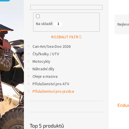
p
a
n
Ř
e
a
Na skladě
1
Nejlev
l
z
e
ROZBALIT FILTR
V
n
Can-Am/Sea-Doo 2026
ý
í
Čtyřkolky / UTV
p
p
i
r
Motocykly
s
o
Náhradní díly
p
d
Oleje a maziva
r
u
Příslušenství pro ATV
o
k
Příslušentsví pro jezdce
d
t
u
ů
Endu
k
t
ů
Top 5 produktů