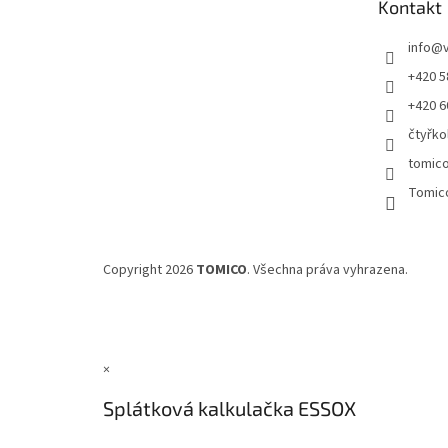
Kontakt
í
info
@
+420 5
+420 6
čtyřko
tomic
Tomic
Copyright 2026
TOMICO
. Všechna práva vyhrazena.
×
Splátková kalkulačka ESSOX