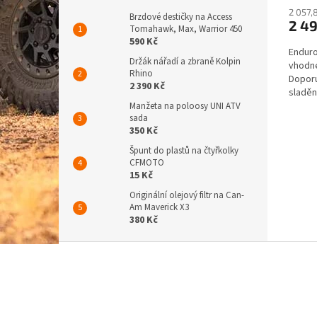
2 057,
Brzdové destičky na Access
2 4
Tomahawk, Max, Warrior 450
590 Kč
Enduro
Držák nářadí a zbraně Kolpin
vhodné
Rhino
Dopor
2 390 Kč
sladě
Manžeta na poloosy UNI ATV
sada
350 Kč
Špunt do plastů na čtyřkolky
CFMOTO
15 Kč
Originální olejový filtr na Can-
Am Maverick X3
380 Kč
Z
á
p
a
t