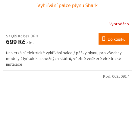
Vyhřívání palce plynu Shark
Vyprodáno
577,69 Kč bez DPH
Do košíku
699 Kč
/ ks
Univerzální elektrické vyhřívání palce / páčky plynu, pro všechny
modely čtyřkolek a sněžných skútrů, včetně veškeré elektrické
instalace
Kód:
06350917