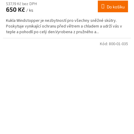
537,19 Kč bez DPH
Do košíku
650 Kč
/ ks
Kukla Windstopper je nezbytností pro všechny sněžné skútry.
Poskytuje vynikající ochranu před větrem a chladem a udrží vás v
teple a pohodlí po celý den.Vyrobena z pružného a...
Kód:
800-01-035