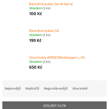
Bavlněná kukla-černé barvy
Skladem
(1 ks)
100 Kč
Bavlněná kukla LS2
Skladem
(1 ks)
199 Kč
Zimní kukla AMOQ Windstopper L/XL
Skladem
(2 ks)
650 Kč
Ř
a
Nejlevnější
Nejdražší
Nejprodávanější
Abecedně
z
e
n
OTEVŘÍT FILTR