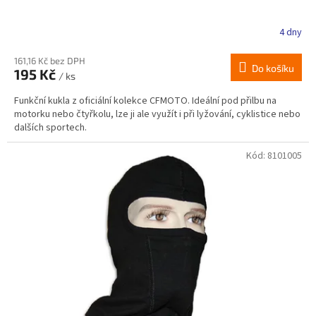
4 dny
161,16 Kč bez DPH
Do košíku
195 Kč
/ ks
Funkční kukla z oficiální kolekce CFMOTO. Ideální pod přilbu na
motorku nebo čtyřkolu, lze ji ale využít i při lyžování, cyklistice nebo
dalších sportech.
Kód:
8101005