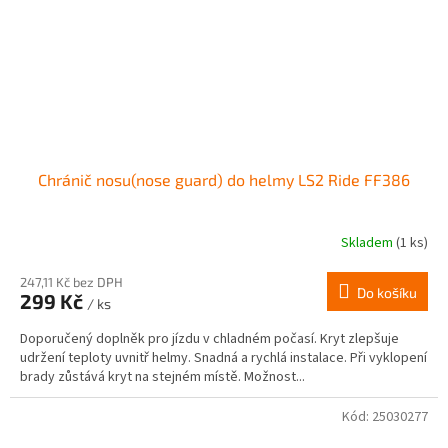
Chránič nosu(nose guard) do helmy LS2 Ride FF386
Skladem
(1 ks)
247,11 Kč bez DPH
Do košíku
299 Kč
/ ks
Doporučený doplněk pro jízdu v chladném počasí. Kryt zlepšuje
udržení teploty uvnitř helmy. Snadná a rychlá instalace. Při vyklopení
brady zůstává kryt na stejném místě. Možnost...
Kód:
25030277