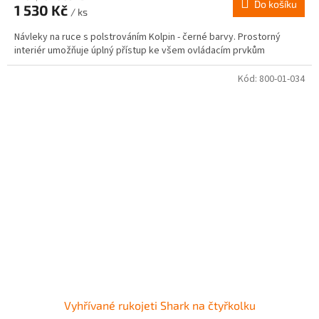
Do košíku
1 530 Kč
/ ks
Návleky na ruce s polstrováním Kolpin - černé barvy. Prostorný
interiér umožňuje úplný přístup ke všem ovládacím prvkům
Kód:
800-01-034
Vyhřívané rukojeti Shark na čtyřkolku