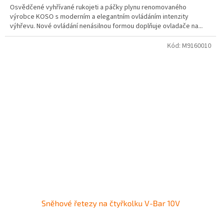
Osvědčené vyhřívané rukojeti a páčky plynu renomovaného
z
výrobce KOSO s moderním a elegantním ovládáním intenzity
5
výhřevu. Nové ovládání nenásilnou formou doplňuje ovladače na...
hvězdiček.
Kód:
M9160010
Sněhové řetezy na čtyřkolku V-Bar 10V