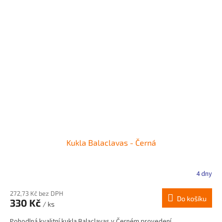
Kukla Balaclavas - Černá
4 dny
272,73 Kč bez DPH
Do košíku
330 Kč
/ ks
Pohodlná kvalitní kukla Balaclavas v Černém provedení.