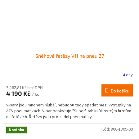
Sněhové řetězy V11 na pneu 27
4 dny
3 462,81 Kč bez DPH
Do košíku
4 190 Kč
/ ks
V-bary jsou mnohem hlubší, nebudou tedy spadat mezi výstupky na
ATV pneumatikách. V-bar poskytuje "Super" tah kvůli ostrým hrotům
na řetězích. Řetězy jsou pro zadní pneumatiky....
Kód:
800-1309-00
Novinka