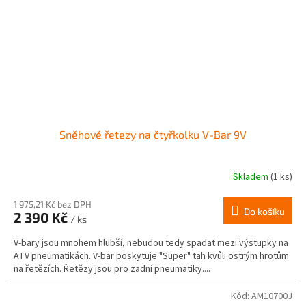
Sněhové řetezy na čtyřkolku V-Bar 9V
Skladem
(1 ks)
1 975,21 Kč bez DPH
Do košíku
2 390 Kč
/ ks
V-bary jsou mnohem hlubší, nebudou tedy spadat mezi výstupky na
ATV pneumatikách. V-bar poskytuje "Super" tah kvůli ostrým hrotům
na řetězích. Řetězy jsou pro zadní pneumatiky....
Kód:
AM10700J