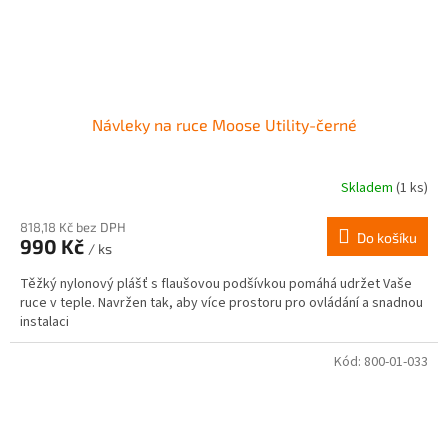
Návleky na ruce Moose Utility-černé
Skladem
(1 ks)
818,18 Kč bez DPH
Do košíku
990 Kč
/ ks
Těžký nylonový plášť s flaušovou podšívkou pomáhá udržet Vaše
ruce v teple. Navržen tak, aby více prostoru pro ovládání a snadnou
instalaci
Kód:
800-01-033