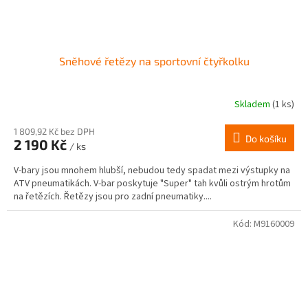
Sněhové řetězy na sportovní čtyřkolku
Skladem
(1 ks)
1 809,92 Kč bez DPH
Do košíku
2 190 Kč
/ ks
V-bary jsou mnohem hlubší, nebudou tedy spadat mezi výstupky na
ATV pneumatikách. V-bar poskytuje "Super" tah kvůli ostrým hrotům
na řetězích. Řetězy jsou pro zadní pneumatiky....
Kód:
M9160009