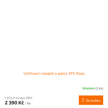
Vyhřívaní rukojetí a palce ATV Koso
Skladem
(1 ks)
Průměrné
hodnocení
produktu
1 975,21 Kč bez DPH
Do košíku
2 390 Kč
je
/ ks
3,4