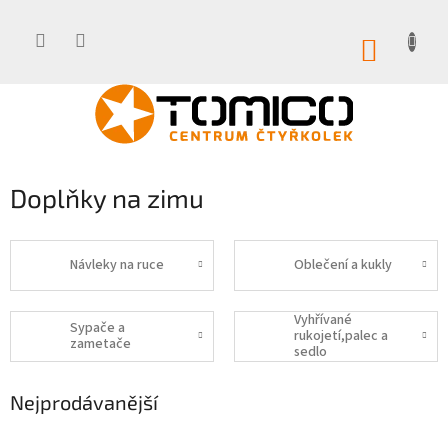
Přejít
na
obsah
NÁKUP
KOŠÍK
Doplňky na zimu
Návleky na ruce
Oblečení a kukly
Vyhřívané
Sypače a
rukojetí,palec a
zametače
sedlo
Nejprodávanější