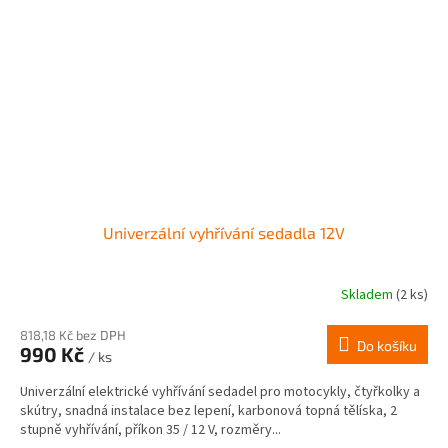
Univerzální vyhřívání sedadla 12V
Skladem
(2 ks)
818,18 Kč bez DPH
Do košíku
990 Kč
/ ks
Univerzální elektrické vyhřívání sedadel pro motocykly, čtyřkolky a
skútry, snadná instalace bez lepení, karbonová topná tělíska, 2
stupně vyhřívání, příkon 35 / 12 V, rozměry...