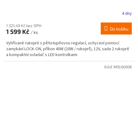
4 dny
1 321,49 Kč bez DPH
Do košíku
1 599 Kč
/ ks
Vyhřívané rukojeti s pětistupňovou regulací, uchycení pomocí
zamykání LOCK-ON, příkon 40W (20W / rukojeť), 12V, sada 2 rukojetí
a kompaktní ovladač s LED kontrolkami
Kód:
M9160008