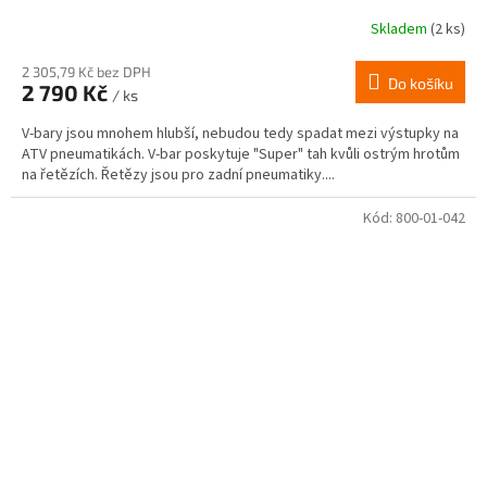
Skladem
(2 ks)
2 305,79 Kč bez DPH
Do košíku
2 790 Kč
/ ks
V-bary jsou mnohem hlubší, nebudou tedy spadat mezi výstupky na
ATV pneumatikách. V-bar poskytuje "Super" tah kvůli ostrým hrotům
na řetězích. Řetězy jsou pro zadní pneumatiky....
Kód:
800-01-042