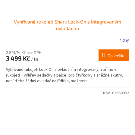
Vyhřívané rukojeti Shark Lock-On s integrovaným
ovládáním
4 dny
2 891,74 Kč bez DPH
Do košíku
3 499 Kč
/ ks
Vyhřívané rukojeti Lock-On s ovládáním integrovaným přímo v
rukojeti + výhřev sedačky a palce, pro čtyřkolky a sněžné skútry,
není třeba žádný ovladač na řídítka, možnost...
Kód:
03660002