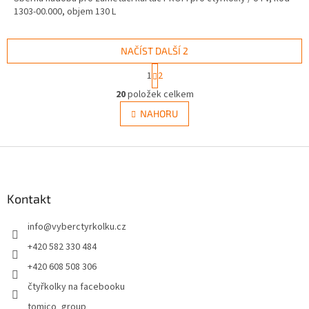
1303-00.000, objem 130 L
NAČÍST DALŠÍ 2
S
1
2
t
O
r
20
položek celkem
v
á
l
NAHORU
n
á
k
d
o
v
Z
a
á
c
á
n
í
p
í
p
a
Kontakt
r
t
v
info
@
vyberctyrkolku.cz
í
k
y
+420 582 330 484
v
+420 608 508 306
ý
p
čtyřkolky na facebooku
i
tomico_group