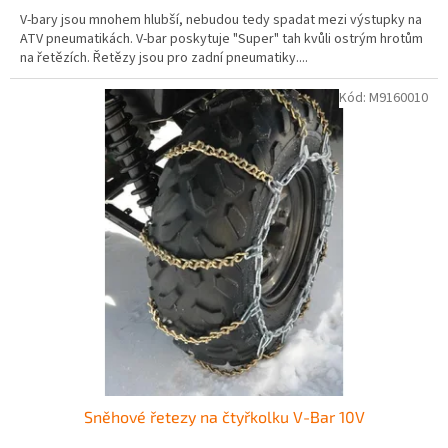
V-bary jsou mnohem hlubší, nebudou tedy spadat mezi výstupky na
ATV pneumatikách. V-bar poskytuje "Super" tah kvůli ostrým hrotům
na řetězích. Řetězy jsou pro zadní pneumatiky....
Kód:
M9160010
Sněhové řetezy na čtyřkolku V-Bar 10V