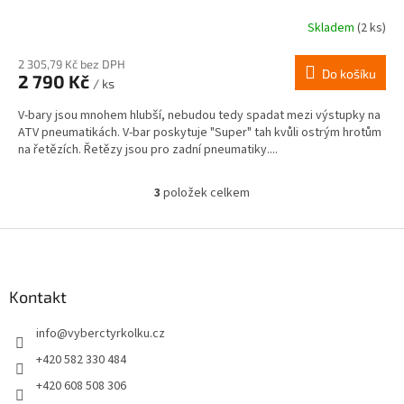
Skladem
(2 ks)
2 305,79 Kč bez DPH
Do košíku
2 790 Kč
/ ks
V-bary jsou mnohem hlubší, nebudou tedy spadat mezi výstupky na
ATV pneumatikách. V-bar poskytuje "Super" tah kvůli ostrým hrotům
na řetězích. Řetězy jsou pro zadní pneumatiky....
3
položek celkem
O
v
l
Z
á
á
d
p
a
a
Kontakt
c
t
í
info
@
vyberctyrkolku.cz
í
p
r
+420 582 330 484
v
+420 608 508 306
k