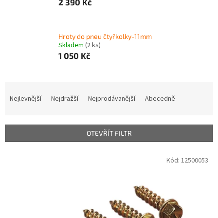
2 390 Kč
Hroty do pneu čtyřkolky-11mm
Skladem
(2 ks)
1 050 Kč
Ř
a
Nejlevnější
Nejdražší
Nejprodávanější
Abecedně
z
e
n
OTEVŘÍT FILTR
í
p
V
Kód:
12500053
r
ý
o
p
d
i
u
s
k
p
t