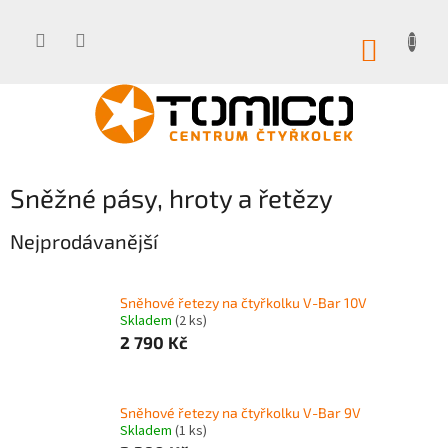
Přejít
na
obsah
NÁKUP
KOŠÍK
Sněžné pásy, hroty a řetězy
Nejprodávanější
Sněhové řetezy na čtyřkolku V-Bar 10V
Skladem
(2 ks)
2 790 Kč
Sněhové řetezy na čtyřkolku V-Bar 9V
Skladem
(1 ks)