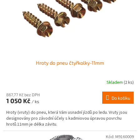
r
ů
o
d
u
k
t
ů
Hroty do pneu čtyřkolky-11mm
Skladem
(2 ks)
867,77 Kč bez DPH
Do košíku
1 050 Kč
/ ks
Hroty (vruty) do pneu, která Vám usnadní jízdů po ledu. Vruty jsou
designovány pro závodní účely s kadmiovou úpravou povrchu
hrotů.11mm je délka závitu.
Kód:
M9160009