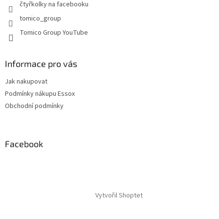
y
čtyřkolky na facebooku
v
tomico_group
ý
p
Tomico Group YouTube
i
s
u
Informace pro vás
Jak nakupovat
Podmínky nákupu Essox
Obchodní podmínky
Facebook
Vytvořil Shoptet