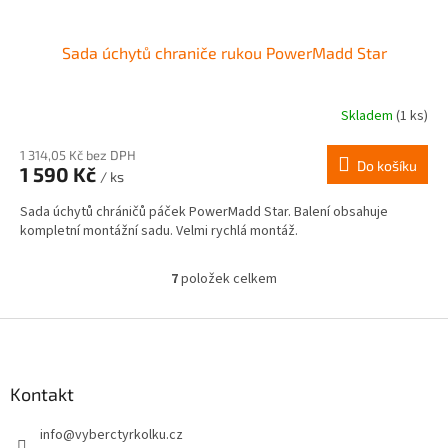
Sada úchytů chraniče rukou PowerMadd Star
Skladem
(1 ks)
1 314,05 Kč bez DPH
Do košíku
1 590 Kč
/ ks
Sada úchytů chráničů páček PowerMadd Star. Balení obsahuje
kompletní montážní sadu. Velmi rychlá montáž.
7
položek celkem
O
v
l
Z
á
á
d
p
a
a
Kontakt
c
t
í
info
@
vyberctyrkolku.cz
í
p