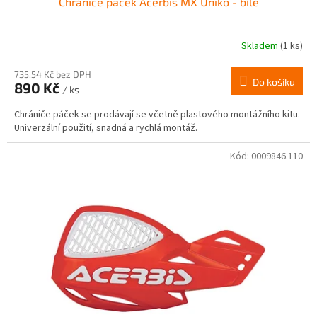
Chrániče páček Acerbis MX Uniko - bílé
Skladem
(1 ks)
735,54 Kč bez DPH
Do košíku
890 Kč
/ ks
Chrániče páček se prodávají se včetně plastového montážního kitu.
Univerzální použití, snadná a rychlá montáž.
Kód:
0009846.110