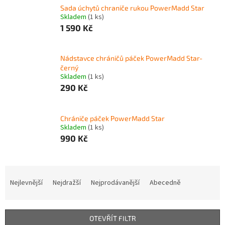
Sada úchytů chraniče rukou PowerMadd Star
Skladem
(1 ks)
1 590 Kč
Nádstavce chráničů páček PowerMadd Star-
černý
Skladem
(1 ks)
290 Kč
Chrániče páček PowerMadd Star
Skladem
(1 ks)
990 Kč
Ř
a
Nejlevnější
Nejdražší
Nejprodávanější
Abecedně
z
e
n
OTEVŘÍT FILTR