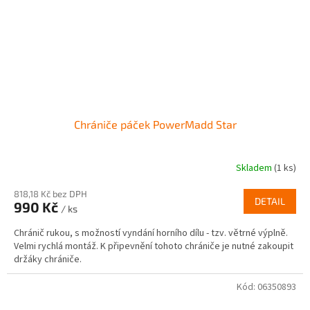
Chrániče páček PowerMadd Star
Skladem
(1 ks)
818,18 Kč bez DPH
DETAIL
990 Kč
/ ks
Chránič rukou, s možností vyndání horního dílu - tzv. větrné výplně.
Velmi rychlá montáž. K připevnění tohoto chrániče je nutné zakoupit
držáky chrániče.
Kód:
06350893