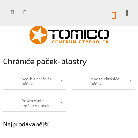
Přejít
na
obsah
NÁKUP
KOŠÍK
Chrániče páček-blastry
Acerbis chrániče
Moose chrániče
páček
páček
PowerMadd
chrániče páček
Nejprodávanější