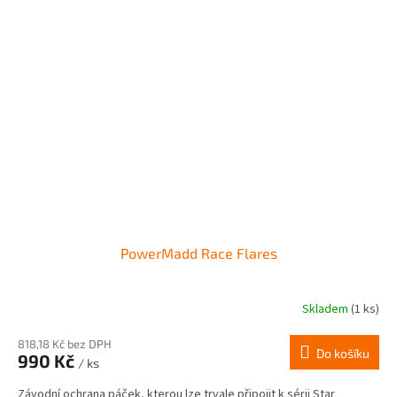
PowerMadd Race Flares
Skladem
(1 ks)
818,18 Kč bez DPH
Do košíku
990 Kč
/ ks
Závodní ochrana páček, kterou lze trvale připojit k sérii Star