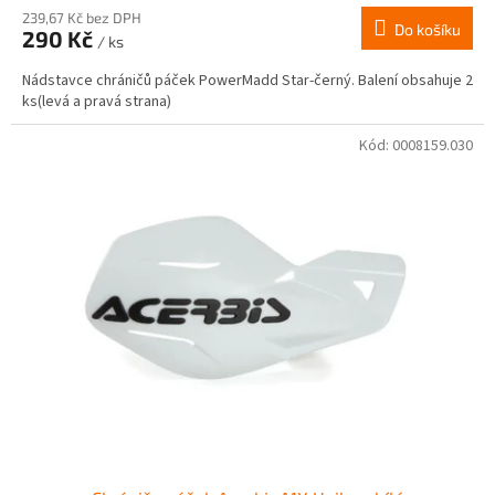
239,67 Kč bez DPH
Do košíku
290 Kč
/ ks
Nádstavce chráničů páček PowerMadd Star-černý. Balení obsahuje 2
ks(levá a pravá strana)
Kód:
0008159.030