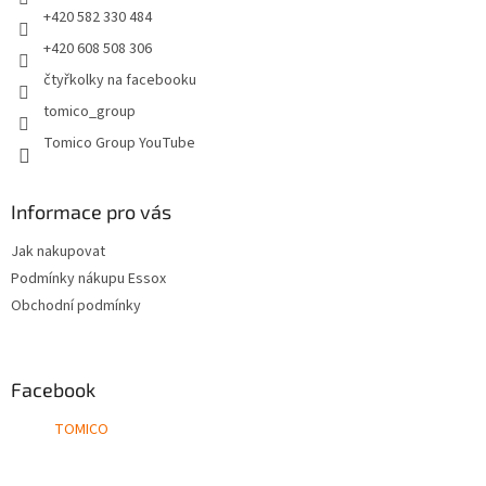
r
+420 582 330 484
v
+420 608 508 306
k
y
čtyřkolky na facebooku
v
tomico_group
ý
p
Tomico Group YouTube
i
s
u
Informace pro vás
Jak nakupovat
Podmínky nákupu Essox
Obchodní podmínky
Facebook
TOMICO