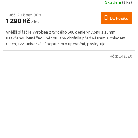
Skladem
(2 ks)
1 066,12 Kč bez DPH
Do košíku
1 290 Kč
/ ks
Vnější plášť je vyroben z tvrdého 500 denier-nylonu s 13mm,
uzavřenou buněčnou pěnou, aby chránila před větrem a chladem .
Cinch, tzv. univerzální popruh pro upevnění, poskytuje...
Kód:
14252X