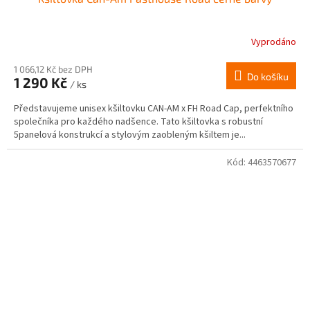
Vyprodáno
1 066,12 Kč bez DPH
Do košíku
1 290 Kč
/ ks
Představujeme unisex kšiltovku CAN-AM x FH Road Cap, perfektního
společníka pro každého nadšence. Tato kšiltovka s robustní
5panelová konstrukcí a stylovým zaobleným kšiltem je...
Kód:
4463570677