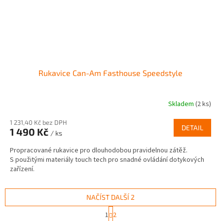
Rukavice Can-Am Fasthouse Speedstyle
Skladem
(2 ks)
1 231,40 Kč bez DPH
DETAIL
1 490 Kč
/ ks
Propracované rukavice pro dlouhodobou pravidelnou zátěž.
S použitými materiály touch tech pro snadné ovládání dotykových
zařízení.
NAČÍST DALŠÍ 2
S
1
2
t