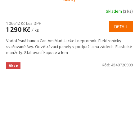
Skladem
(3 ks)
1 066,12 Kč bez DPH
DETAIL
1 290 Kč
/ ks
Vodotěsná bunda Can-Am Mud Jacket-nepromok. Elektronicky
svařované švy. Odvětrávací panely v podpaží a na zádech. Elastické
manžety. Stahovací kapuce a lem
Kód:
4540720909
Akce