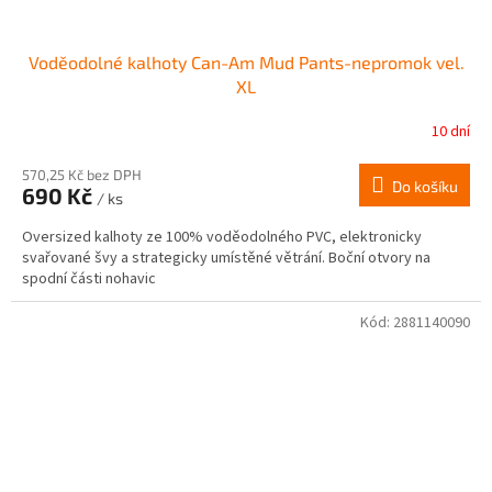
Voděodolné kalhoty Can-Am Mud Pants-nepromok vel.
XL
10 dní
570,25 Kč bez DPH
Do košíku
690 Kč
/ ks
Oversized kalhoty ze 100% voděodolného PVC, elektronicky
svařované švy a strategicky umístěné větrání. Boční otvory na
spodní části nohavic
Kód:
2881140090