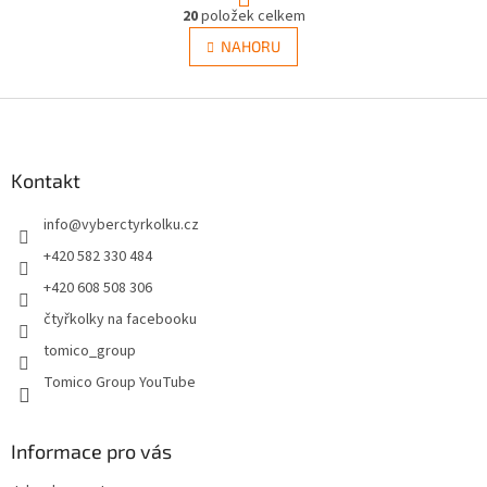
O
r
20
položek celkem
v
á
l
NAHORU
n
á
k
d
o
v
Z
a
á
c
á
n
í
p
í
p
a
Kontakt
r
t
v
info
@
vyberctyrkolku.cz
í
k
y
+420 582 330 484
v
+420 608 508 306
ý
p
čtyřkolky na facebooku
i
tomico_group
s
u
Tomico Group YouTube
Informace pro vás