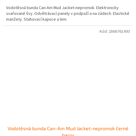
Vodotěsná bunda Can-Am Mud Jacket-nepromok. Elektronicky
svařované švy. Odvětrávací panely v podpaží a na zádech. Elastické
manžety. Stahovací kapuce a lem
Kód:
2866761493
Vodotěsná bunda Can-Am Mud Jacket-nepromok černé
barvy