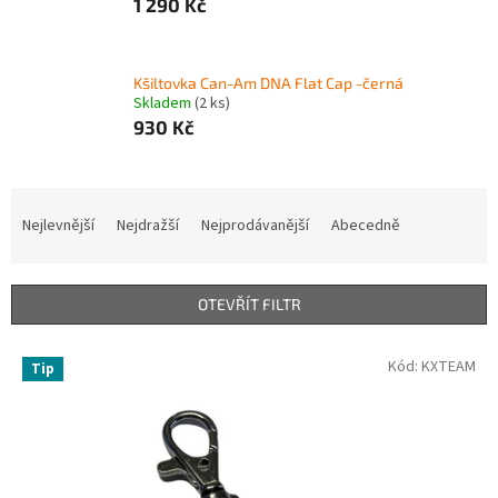
1 290 Kč
Kšiltovka Can-Am DNA Flat Cap -černá
Skladem
(2 ks)
930 Kč
Ř
a
Nejlevnější
Nejdražší
Nejprodávanější
Abecedně
z
e
n
OTEVŘÍT FILTR
í
p
V
Kód:
KXTEAM
r
Tip
ý
o
p
d
i
u
s
k
p
t