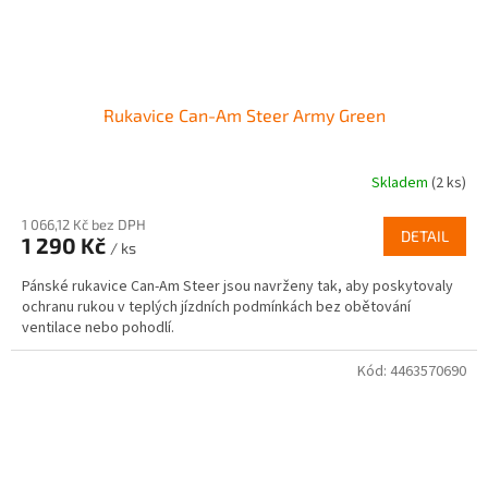
Rukavice Can-Am Steer Army Green
Skladem
(2 ks)
1 066,12 Kč bez DPH
DETAIL
1 290 Kč
/ ks
Pánské rukavice Can-Am Steer jsou navrženy tak, aby poskytovaly
ochranu rukou v teplých jízdních podmínkách bez obětování
ventilace nebo pohodlí.
Kód:
4463570690