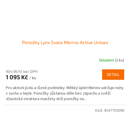
Ponožky Lynx Svala Merino Active Unisex
Skladem
(2 ks)
904,96 Kč bez DPH
DETAIL
1 095 Kč
/ ks
Pro aktivní jízdu a různé podmínky. Měkký úplet Merino udržuje nohy
v suchu a teple. Ponožky zůstanou déle bez zápachu a svěží.
•Elastická struktura manžety drží ponožky na...
Kód:
4547750090