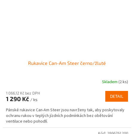
Rukavice Can-Am Steer černo/žluté
Skladem
(2 ks)
1 066,12 Kč bez DPH
DETAIL
1 290 Kč
/ ks
Pánské rukavice Can-Am Steer jsou navrženy tak, aby poskytovaly
ochranu rukou v teplých jízdních podmínkách bez obětování
ventilace nebo pohodlí.
Kód:
2866761200