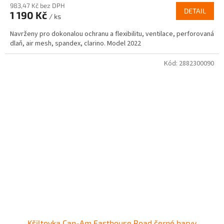
983,47 Kč bez DPH
DETAIL
1 190 Kč
/ ks
Navrženy pro dokonalou ochranu a flexibilitu, ventilace, perforovaná
dlaň, air mesh, spandex, clarino. Model 2022
Kód:
2882300090
Kšiltovka Can-Am Fasthouse Road černé barvy