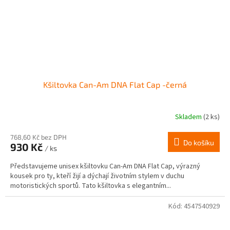
Kšiltovka Can-Am DNA Flat Cap -černá
Skladem
(2 ks)
768,60 Kč bez DPH
Do košíku
930 Kč
/ ks
Představujeme unisex kšiltovku Can-Am DNA Flat Cap, výrazný
kousek pro ty, kteří žijí a dýchají životním stylem v duchu
motoristických sportů. Tato kšiltovka s elegantním...
Kód:
4547540929