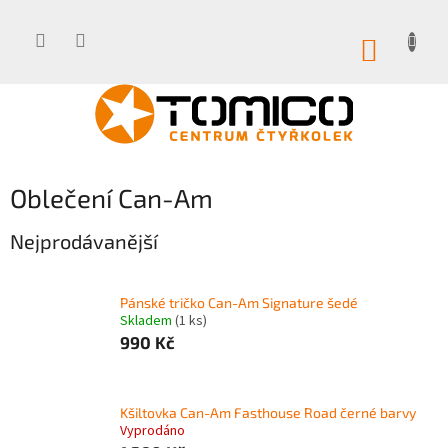
Přejít
na
obsah
NÁKUP
KOŠÍK
Oblečení Can-Am
Nejprodávanější
Pánské tričko Can-Am Signature šedé
Skladem
(1 ks)
990 Kč
Kšiltovka Can-Am Fasthouse Road černé barvy
Vyprodáno