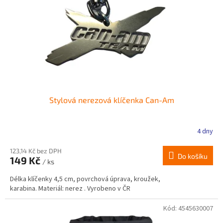
r
ů
o
d
u
k
t
ů
Stylová nerezová klíčenka Can-Am
4 dny
Průměrné
hodnocení
produktu
123,14 Kč bez DPH
Do košíku
149 Kč
je
/ ks
4,0
Délka klíčenky 4,5 cm, povrchová úprava, kroužek,
z
karabina. Materiál: nerez . Vyrobeno v ČR
5
hvězdiček.
Kód:
4545630007