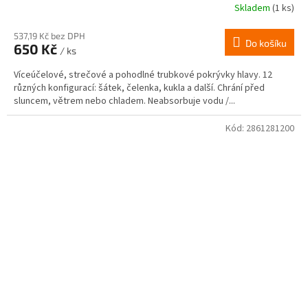
Skladem
(1 ks)
537,19 Kč bez DPH
Do košíku
650 Kč
/ ks
Víceúčelové, strečové a pohodlné trubkové pokrývky hlavy. 12
různých konfigurací: šátek, čelenka, kukla a další. Chrání před
sluncem, větrem nebo chladem. Neabsorbuje vodu /...
Kód:
2861281200