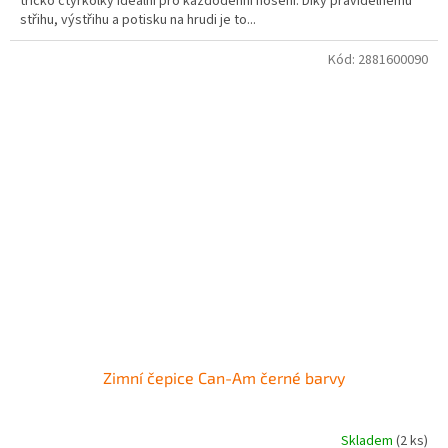
tričko čtyřkolky ideální pro každodenní nošení. Díky pravidelnému
střihu, výstřihu a potisku na hrudi je to...
Kód:
2881600090
Zimní čepice Can-Am černé barvy
Skladem
(2 ks)