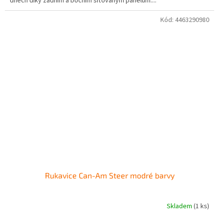
dnech díky zadním a bočním síťovaným panelům....
Kód:
4463290980
Rukavice Can-Am Steer modré barvy
Skladem
(1 ks)