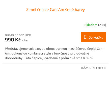
Zimní čepice Can-Am šedé barvy
Skladem
(2 ks)
818,18 Kč bez DPH
Do košíku
990 Kč
/ ks
Představujeme unisexovou oboustrannou maskáčovou čepici Can-
Am, dokonalou kombinaci stylu a funkčnosti pro odvážné
dobrodruhy. Tato čepice, vyrobená z prémiové směsi 95 %...
Kód:
6671170990