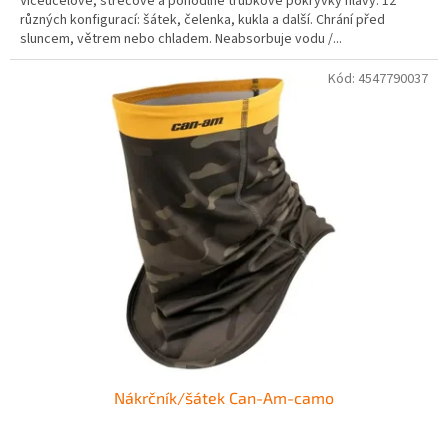
Víceúčelové, strečové a pohodlné trubkové pokrývky hlavy. 12
různých konfigurací: šátek, čelenka, kukla a další. Chrání před
sluncem, větrem nebo chladem. Neabsorbuje vodu /...
Kód:
4547790037
Nákrčník/šátek Can-Am-camo