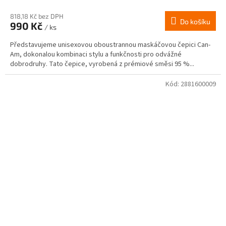
818,18 Kč bez DPH
Do košíku
990 Kč
/ ks
Představujeme unisexovou oboustrannou maskáčovou čepici Can-
Am, dokonalou kombinaci stylu a funkčnosti pro odvážné
dobrodruhy. Tato čepice, vyrobená z prémiové směsi 95 %...
Kód:
2881600009