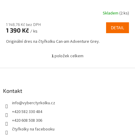
Skladem
(2 ks)
1 148,76 Kč bez DPH
DETAIL
1 390 Kč
/ ks
Originální dres na čtyřkolku Can-am Adventure Grey.
1
položek celkem
O
v
l
Z
á
á
d
p
a
a
Kontakt
c
t
í
info
@
vyberctyrkolku.cz
í
p
r
+420 582 330 484
v
+420 608 508 306
k
y
čtyřkolky na facebooku
v