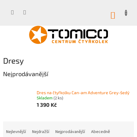
Přejít
na
obsah
NÁKUP
KOŠÍK
Dresy
Nejprodávanější
Dres na čtyřkolku Can-am Adventure Grey-šedý
Skladem
(2 ks)
1 390 Kč
Ř
a
Nejlevnější
Nejdražší
Nejprodávanější
Abecedně