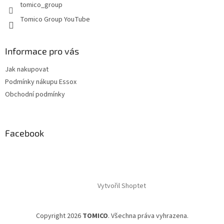
tomico_group
ý
p
Tomico Group YouTube
i
s
u
Informace pro vás
Jak nakupovat
Podmínky nákupu Essox
Obchodní podmínky
Facebook
Vytvořil Shoptet
Copyright 2026
TOMICO
. Všechna práva vyhrazena.