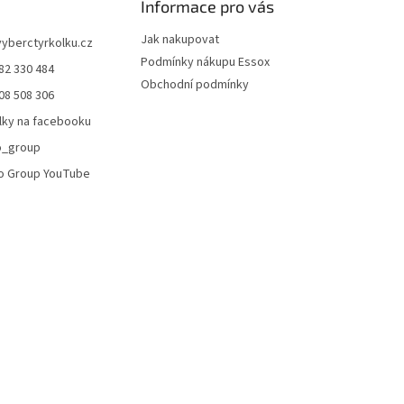
Informace pro vás
i
s
Jak nakupovat
u
vyberctyrkolku.cz
Podmínky nákupu Essox
82 330 484
Obchodní podmínky
08 508 306
lky na facebooku
o_group
o Group YouTube