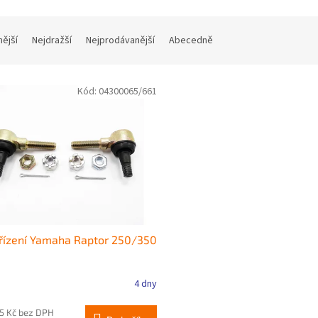
nější
Nejdražší
Nejprodávanější
Abecedně
Kód:
04300065/661
řízení Yamaha Raptor 250/350
4 dny
05 Kč bez DPH