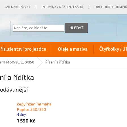
JAK NAKUPOVAT
PODMÍNKY NÁKUPU ESSOX
OBCHODNÍ PODMÍN
HLEDAT
říslušentsví pro jezdce
Oleje a maziva
Čtyřkolky / U
r YFM 50/80/250/350
Řízení a řídítka
ní a řídítka
odávanější
čepy řízení Yamaha
Raptor 250/350
4 dny
1 590 Kč