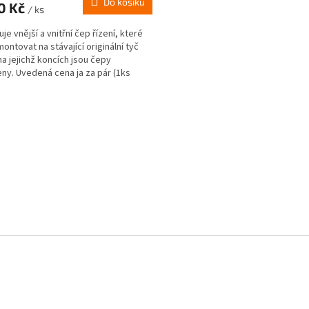
Do košíku
0 Kč
/ ks
je vnější a vnitřní čep řízení, které
montovat na stávající originální tyč
 na jejichž koncích jsou čepy
ny. Uvedená cena ja za pár (1ks
a 1ks...
O
v
l
á
d
a
c
í
p
r
v
k
y
v
ý
p