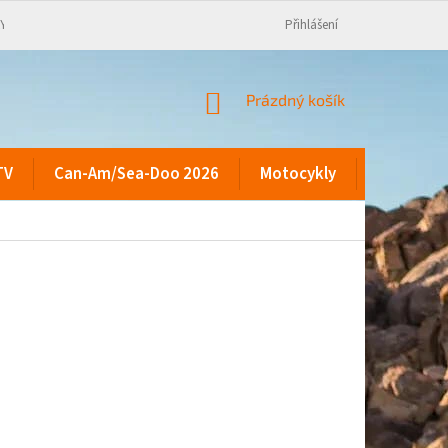
KY
Přihlášení
NÁKUPNÍ
Prázdný košík
KOŠÍK
TV
Can-Am/Sea-Doo 2026
Motocykly
Kontakty