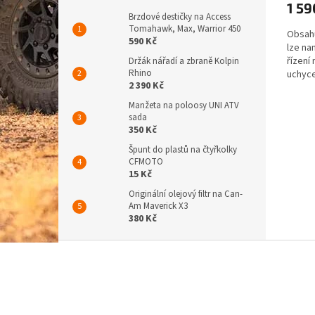
1 59
Brzdové destičky na Access
Tomahawk, Max, Warrior 450
Obsahu
590 Kč
lze na
řízení
Držák nářadí a zbraně Kolpin
Rhino
uchyce
2 390 Kč
vnitřní 
Manžeta na poloosy UNI ATV
sada
350 Kč
Špunt do plastů na čtyřkolky
CFMOTO
15 Kč
Originální olejový filtr na Can-
Am Maverick X3
380 Kč
Z
á
p
a
t