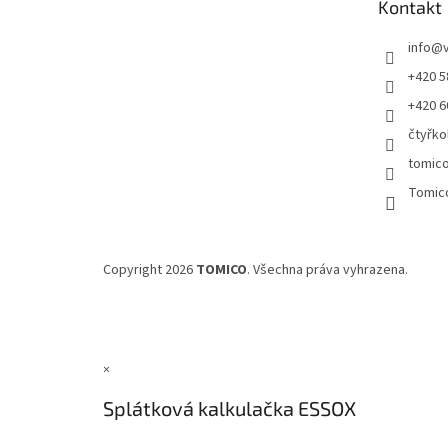
Kontakt
í
info
@
+420 5
+420 6
čtyřko
tomic
Tomic
Copyright 2026
TOMICO
. Všechna práva vyhrazena.
×
Splátková kalkulačka ESSOX