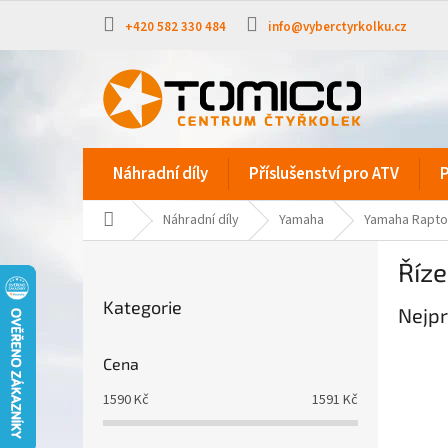
Přejít
na
+420 582 330 484
info@vyberctyrkolku.cz
obsah
Náhradní díly
Příslušenství pro ATV
P
Domů
Náhradní díly
Yamaha
Yamaha Rapto
P
Říze
o
Přeskočit
s
Kategorie
kategorie
Nejpr
t
r
a
Cena
n
1590
Kč
1591
Kč
n
í