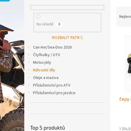
p
a
Ř
n
a
Nejlev
e
z
Na skladě
0
l
e
V
n
ROZBALIT FILTR
ý
í
Can-Am/Sea-Doo 2026
p
p
i
r
Čtyřkolky / UTV
s
o
Motocykly
p
d
Náhradní díly
r
u
Oleje a maziva
o
k
Příslušenství pro ATV
d
t
u
ů
Příslušentsví pro jezdce
čepy 
k
t
ů
Top 5 produktů
1 314,