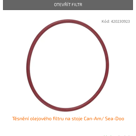
n
OTEVŘÍT FILTR
í
p
V
Kód:
420230923
r
ý
o
p
d
i
u
s
k
p
t
r
ů
o
d
u
k
t
ů
Těsnění olejového filtru na stoje Can-Am/ Sea-Doo