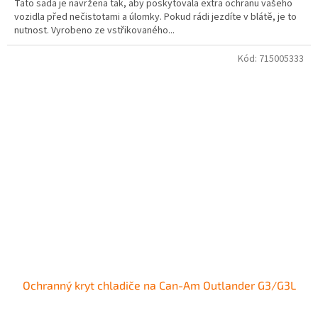
Tato sada je navržena tak, aby poskytovala extra ochranu vašeho
vozidla před nečistotami a úlomky. Pokud rádi jezdíte v blátě, je to
nutnost. Vyrobeno ze vstřikovaného...
Kód:
715005333
Ochranný kryt chladiče na Can-Am Outlander G3/G3L