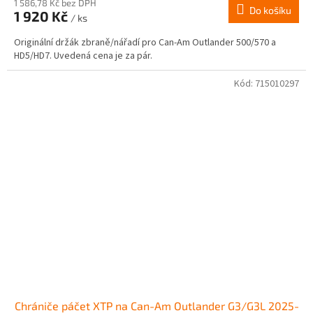
1 586,78 Kč bez DPH
Do košíku
1 920 Kč
/ ks
Originální držák zbraně/nářadí pro Can-Am Outlander 500/570 a
HD5/HD7. Uvedená cena je za pár.
Kód:
715010297
Chrániče páčet XTP na Can-Am Outlander G3/G3L 2025-