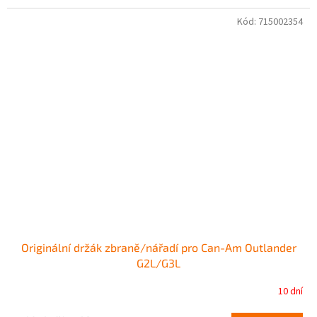
Kód:
715002354
Originální držák zbraně/nářadí pro Can-Am Outlander
G2L/G3L
10 dní