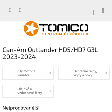
Přejít
na
obsah
NÁKUP
KOŠÍK
Can-Am Outlander HD5/HD7 G3L
2023-2024
Díly motor a
Ochranné rámy,
variátor
kryty a boxy
Olejové a
vzduchové filtry
Nejprodávanější