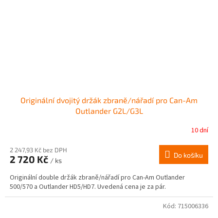
Originální dvojitý držák zbraně/nářadí pro Can-Am
Outlander G2L/G3L
10 dní
2 247,93 Kč bez DPH
Do košíku
2 720 Kč
/ ks
Originální double držák zbraně/nářadí pro Can-Am Outlander
500/570 a Outlander HD5/HD7. Uvedená cena je za pár.
Kód:
715006336