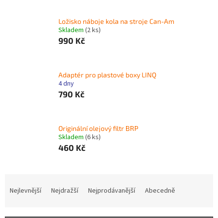
Ložisko náboje kola na stroje Can-Am
Skladem
(2 ks)
990 Kč
Adaptér pro plastové boxy LINQ
4 dny
790 Kč
Originální olejový filtr BRP
Skladem
(6 ks)
460 Kč
Ř
a
Nejlevnější
Nejdražší
Nejprodávanější
Abecedně
z
e