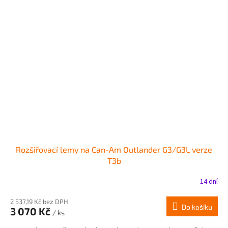
Rozšiřovací lemy na Can-Am Outlander G3/G3L verze
T3b
14 dní
2 537,19 Kč bez DPH
Do košíku
3 070 Kč
/ ks