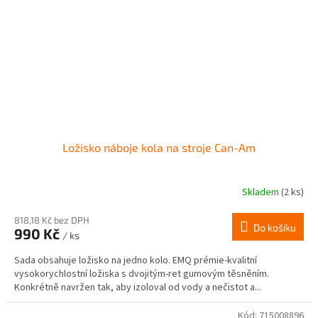
Ložisko náboje kola na stroje Can-Am
Skladem
(2 ks)
818,18 Kč bez DPH
Do košíku
990 Kč
/ ks
Sada obsahuje ložisko na jedno kolo. EMQ prémie-kvalitní
vysokorychlostní ložiska s dvojitým-ret gumovým těsněním.
Konkrétně navržen tak, aby izoloval od vody a nečistot a...
Kód:
715008896