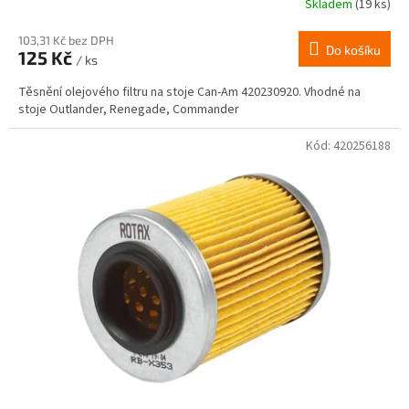
Skladem
(19 ks)
103,31 Kč bez DPH
Do košíku
125 Kč
/ ks
Těsnění olejového filtru na stoje Can-Am 420230920. Vhodné na
stoje Outlander, Renegade, Commander
Kód:
420256188