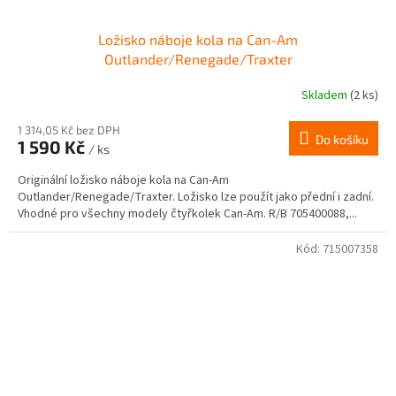
Ložisko náboje kola na Can-Am
Outlander/Renegade/Traxter
Skladem
(2 ks)
1 314,05 Kč bez DPH
Do košíku
1 590 Kč
/ ks
Originální ložisko náboje kola na Can-Am
Outlander/Renegade/Traxter. Ložisko lze použít jako přední i zadní.
Vhodné pro všechny modely čtyřkolek Can-Am. R/B 705400088,...
Kód:
715007358