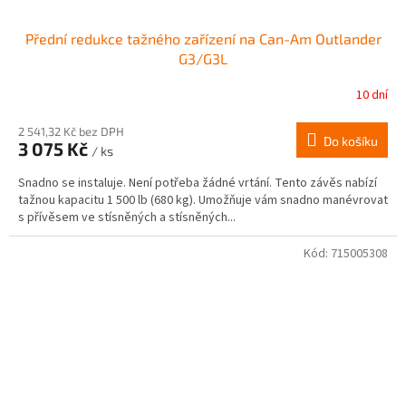
Přední redukce tažného zařízení na Can-Am Outlander
G3/G3L
10 dní
2 541,32 Kč bez DPH
Do košíku
3 075 Kč
/ ks
Snadno se instaluje. Není potřeba žádné vrtání. Tento závěs nabízí
tažnou kapacitu 1 500 lb (680 kg). Umožňuje vám snadno manévrovat
s přívěsem ve stísněných a stísněných...
Kód:
715005308