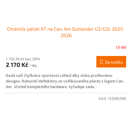
Chrániče páček XT na Can-Am Outlander G3/G3L 2025-
2026
10 dní
1 793,39 Kč bez DPH
Do košíku
2 170 Kč
/ ks
Dodá vaší čtyřkolce sportovní vzhled díky nízko profilovému
designu. Robustní deflektory ze vstřikovaného plastu s logem Can-
Am. Včetně kompletního hardwaru. Vyžaduje sadu...
Kód:
715001945