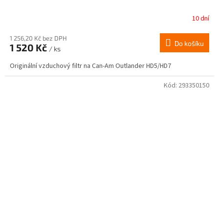
10 dní
1 256,20 Kč bez DPH
Do košíku
1 520 Kč
/ ks
Originální vzduchový filtr na Can-Am Outlander HD5/HD7
Kód:
293350150