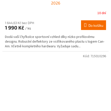
2026
10 dní
1 644,63 Kč bez DPH
Do košíku
1 990 Kč
/ ks
Dodá vaší čtyřkolce sportovní vzhled díky nízko profilovému
designu. Robustní deflektory ze vstřikovaného plastu s logem Can-
Am. Včetně kompletního hardwaru. Vyžaduje sadu...
Kód:
715010296