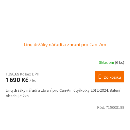
Linq držáky nářadí a zbraní pro Can-Am
Skladem
(6 ks)
1 396,69 Kč bez DPH
Do košíku
1 690 Kč
/ ks
Linq držáky nářadí a zbraní pro Can-Am čtyřkolky 2012-2024. Balení
obsahuje 2ks.
Kód:
715008199