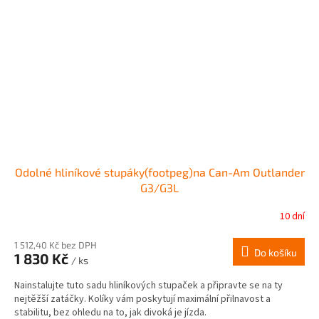
Odolné hliníkové stupáky(footpeg)na Can-Am Outlander
G3/G3L
10 dní
1 512,40 Kč bez DPH
Do košíku
1 830 Kč
/ ks
Nainstalujte tuto sadu hliníkových stupaček a připravte se na ty
nejtěžší zatáčky. Kolíky vám poskytují maximální přilnavost a
stabilitu, bez ohledu na to, jak divoká je jízda.