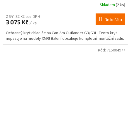
Skladem
(2 ks)
2 541,32 Kč bez DPH
Do košíku
3 075 Kč
/ ks
Ochranný kryt chladiče na Can-Am Outlander G3/G3L. Tento kryt
nepasuje na modely XMR! Balení obsahuje kompletní montážní sadu.
Kód:
715004977