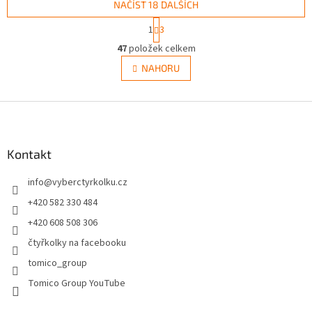
NAČÍST 18 DALŠÍCH
S
1
3
t
O
r
47
položek celkem
v
á
l
NAHORU
n
á
k
d
o
v
Z
a
á
c
á
n
í
p
í
p
a
Kontakt
r
t
v
info
@
vyberctyrkolku.cz
í
k
y
+420 582 330 484
v
+420 608 508 306
ý
p
čtyřkolky na facebooku
i
tomico_group
s
u
Tomico Group YouTube