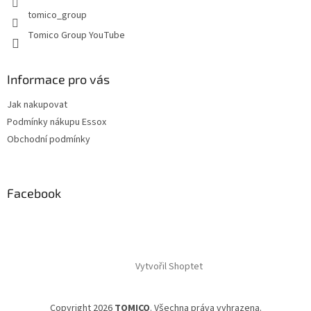
v
tomico_group
ý
p
Tomico Group YouTube
i
s
u
Informace pro vás
Jak nakupovat
Podmínky nákupu Essox
Obchodní podmínky
Facebook
Vytvořil Shoptet
Copyright 2026
TOMICO
. Všechna práva vyhrazena.