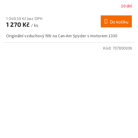
10 dní
1 049,59 Kč bez DPH
Do košíku
1 270 Kč
/ ks
Originální vzduchový filtr na Can-Am Spyder s motorem 1330
Kód:
707800306