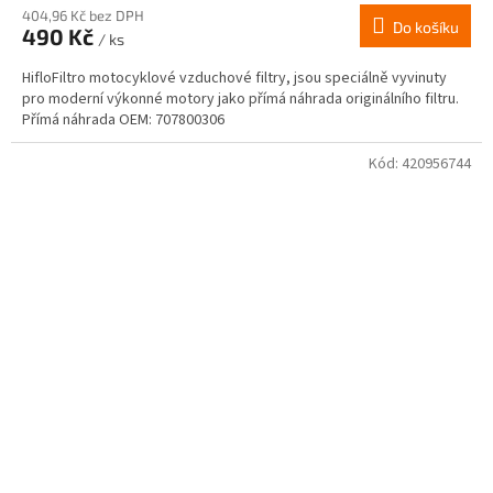
404,96 Kč bez DPH
Do košíku
490 Kč
/ ks
HifloFiltro motocyklové vzduchové filtry, jsou speciálně vyvinuty
pro moderní výkonné motory jako přímá náhrada originálního filtru.
Přímá náhrada OEM: 707800306
Kód:
420956744