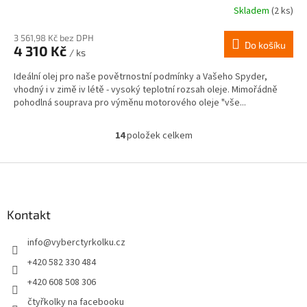
Skladem
(2 ks)
3 561,98 Kč bez DPH
Do košíku
4 310 Kč
/ ks
Ideální olej pro naše povětrnostní podmínky a Vašeho Spyder,
vhodný i v zimě iv létě - vysoký teplotní rozsah oleje. Mimořádně
pohodlná souprava pro výměnu motorového oleje "vše...
14
položek celkem
O
v
l
Z
á
á
d
p
a
a
Kontakt
c
t
í
info
@
vyberctyrkolku.cz
í
p
r
+420 582 330 484
v
+420 608 508 306
k
y
čtyřkolky na facebooku