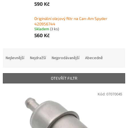
590 Kč
Originální olejový filtr na Can-Am Spyder
420956744
Skladem
(3 ks)
560 Kč
Ř
a
Nejlevnější
Nejdražší
Nejprodávanější
Abecedně
z
e
n
OTEVŘÍT FILTR
í
p
V
Kód:
07070045
r
ý
o
p
d
i
u
s
k
p
t