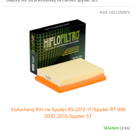
Olejový filtr do převodovky na Can-Am Spyder SE5
Kód:
10113569/S
Vzduchový filtr na Spyder RS 2013-17/Spyder RT 998
2010-2013/Spyder ST
Skladem
(2 ks)