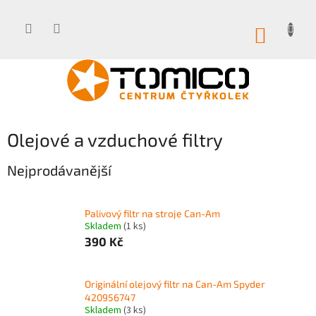
Přejít
na
obsah
NÁKUP
KOŠÍK
Olejové a vzduchové filtry
Nejprodávanější
Palivový filtr na stroje Can-Am
Skladem
(1 ks)
390 Kč
Originální olejový filtr na Can-Am Spyder
420956747
Skladem
(3 ks)