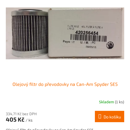
Olejový filtr do převodovky na Can-Am Spyder SE5
Skladem
(1 ks)
334,71 Kč bez DPH
Do košíku
405 Kč
/ ks