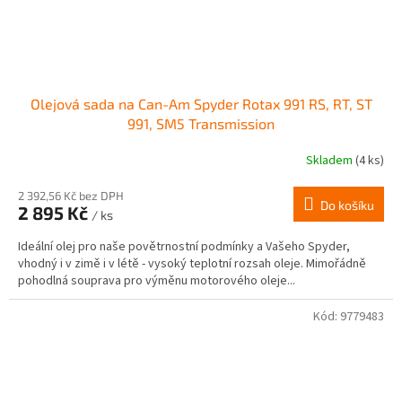
Olejová sada na Can-Am Spyder Rotax 991 RS, RT, ST
991, SM5 Transmission
Skladem
(4 ks)
Průměrné
hodnocení
produktu
2 392,56 Kč bez DPH
Do košíku
2 895 Kč
je
/ ks
5,0
Ideální olej pro naše povětrnostní podmínky a Vašeho Spyder,
z
vhodný i v zimě i v létě - vysoký teplotní rozsah oleje. Mimořádně
5
pohodlná souprava pro výměnu motorového oleje...
hvězdiček.
Kód:
9779483