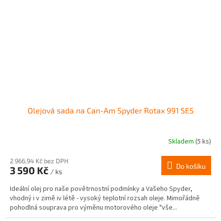
Olejová sada na Can-Am Spyder Rotax 991 SE5
Skladem
(5 ks)
2 966,94 Kč bez DPH
Do košíku
3 590 Kč
/ ks
Ideální olej pro naše povětrnostní podmínky a Vašeho Spyder,
vhodný i v zimě iv létě - vysoký teplotní rozsah oleje. Mimořádně
pohodlná souprava pro výměnu motorového oleje "vše...