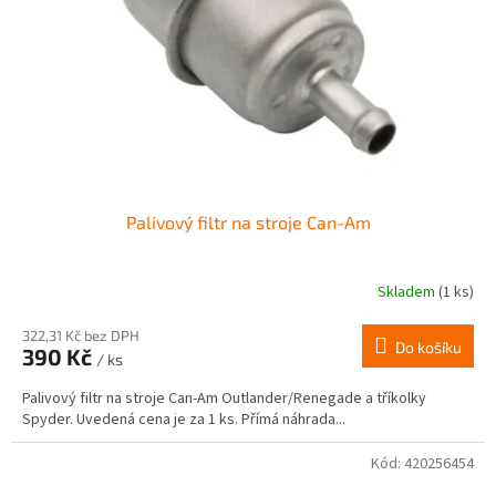
r
ů
o
d
u
k
t
ů
Palivový filtr na stroje Can-Am
Skladem
(1 ks)
Průměrné
hodnocení
produktu
322,31 Kč bez DPH
Do košíku
390 Kč
je
/ ks
4,0
Palivový filtr na stroje Can-Am Outlander/Renegade a tříkolky
z
Spyder. Uvedená cena je za 1 ks. Přímá náhrada...
5
hvězdiček.
Kód:
420256454