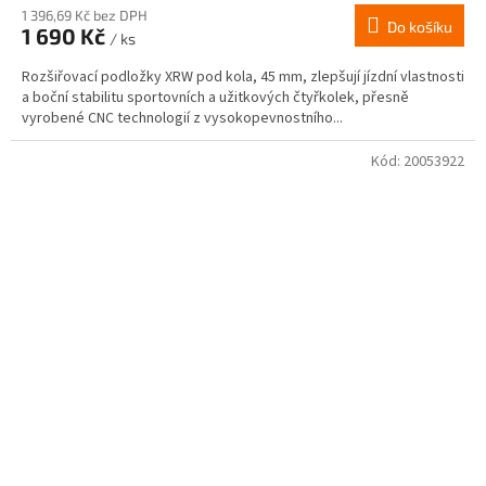
1 396,69 Kč bez DPH
Do košíku
1 690 Kč
/ ks
Rozšiřovací podložky XRW pod kola, 45 mm, zlepšují jízdní vlastnosti
a boční stabilitu sportovních a užitkových čtyřkolek, přesně
vyrobené CNC technologií z vysokopevnostního...
Kód:
20053922