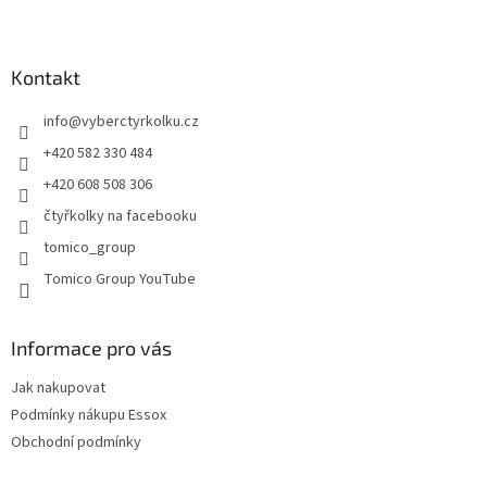
l
Z
á
á
d
p
a
a
Kontakt
c
t
í
info
@
vyberctyrkolku.cz
í
p
r
+420 582 330 484
v
+420 608 508 306
k
y
čtyřkolky na facebooku
v
tomico_group
ý
p
Tomico Group YouTube
i
s
u
Informace pro vás
Jak nakupovat
Podmínky nákupu Essox
Obchodní podmínky