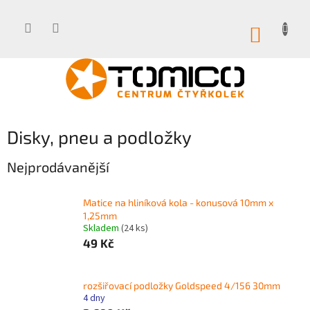
Přejít
na
obsah
NÁKUP
KOŠÍK
Disky, pneu a podložky
Nejprodávanější
Matice na hliníková kola - konusová 10mm x
1,25mm
Skladem
(24 ks)
49 Kč
rozšiřovací podložky Goldspeed 4/156 30mm
4 dny