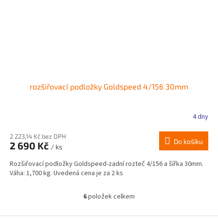
rozšiřovací podložky Goldspeed 4/156 30mm
4 dny
2 223,14 Kč bez DPH
Do košíku
2 690 Kč
/ ks
Rozšiřovací podložky Goldspeed-zadní rozteč 4/156 a šířka 30mm.
Váha: 1,700 kg. Uvedená cena je za 2 ks
6
položek celkem
O
v