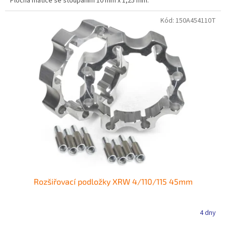
Plochá matice se stoupáním 10 mm x 1,25 mm.
Kód:
150A454110T
Rozšiřovací podložky XRW 4/110/115 45mm
4 dny