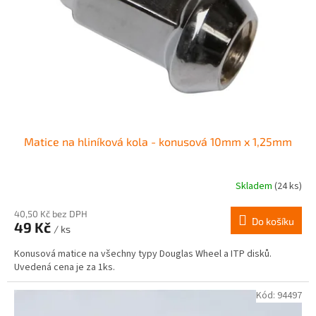
r
ů
o
d
u
k
t
ů
Matice na hliníková kola - konusová 10mm x 1,25mm
Skladem
(24 ks)
Průměrné
hodnocení
produktu
40,50 Kč bez DPH
Do košíku
49 Kč
je
/ ks
4,0
Konusová matice na všechny typy Douglas Wheel a ITP disků.
z
Uvedená cena je za 1ks.
5
hvězdiček.
Kód:
94497