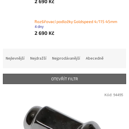
2 690 Kč
Rozšiřovací podložky Goldspeed 4/115 45mm
4 dny
2 690 Kč
Ř
a
Nejlevnější
Nejdražší
Nejprodávanější
Abecedně
z
e
n
OTEVŘÍT FILTR
í
p
V
Kód:
94495
r
ý
o
p
d
i
u
s
k
p
t