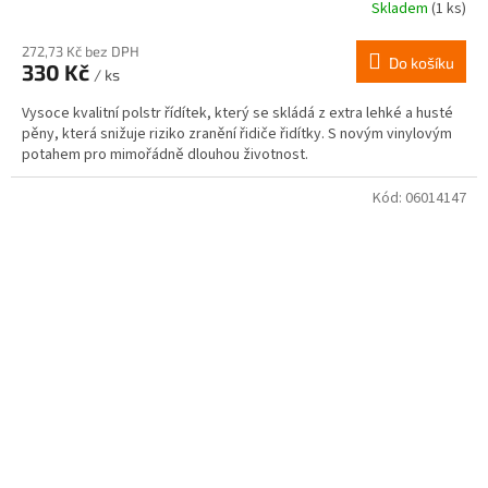
Skladem
(1 ks)
272,73 Kč bez DPH
Do košíku
330 Kč
/ ks
Vysoce kvalitní polstr řídítek, který se skládá z extra lehké a husté
pěny, která snižuje riziko zranění řidiče řidítky. S novým vinylovým
potahem pro mimořádně dlouhou životnost.
Kód:
06014147