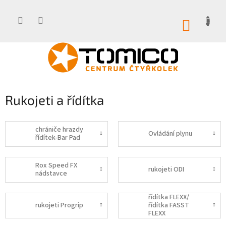
Přejít
na
obsah
NÁKUP
KOŠÍK
Rukojeti a řídítka
chrániče hrazdy
Ovládání plynu
řídítek-Bar Pad
Rox Speed FX
rukojeti ODI
nádstavce
řídítka FLEXX/
rukojeti Progrip
řídítka FASST
FLEXX