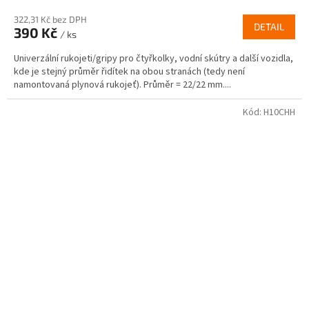
322,31 Kč bez DPH
DETAIL
390 Kč
/ ks
Univerzální rukojeti/gripy pro čtyřkolky, vodní skútry a další vozidla,
kde je stejný průměr řidítek na obou stranách (tedy není
namontovaná plynová rukojeť). Průměr = 22/22 mm....
Kód:
H10CHH