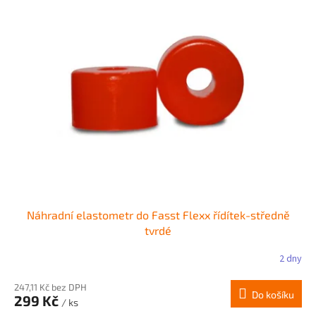
Náhradní elastometr do Fasst Flexx řídítek-středně
tvrdé
2 dny
247,11 Kč bez DPH
Do košíku
299 Kč
/ ks