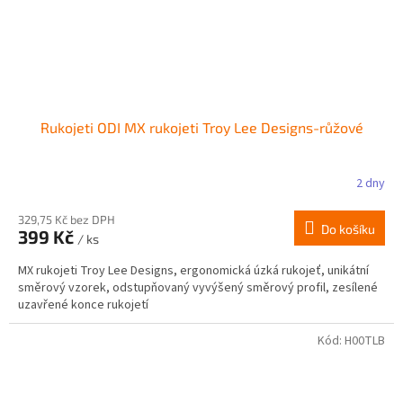
Rukojeti ODI MX rukojeti Troy Lee Designs-růžové
2 dny
329,75 Kč bez DPH
Do košíku
399 Kč
/ ks
MX rukojeti Troy Lee Designs, ergonomická úzká rukojeť, unikátní
směrový vzorek, odstupňovaný vyvýšený směrový profil, zesílené
uzavřené konce rukojetí
Kód:
H00TLB