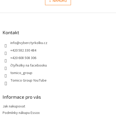
l
NAHORU
n
á
k
d
o
v
Z
a
á
c
á
n
í
p
í
p
a
Kontakt
r
t
v
info
@
vyberctyrkolku.cz
í
k
y
+420 582 330 484
v
+420 608 508 306
ý
p
čtyřkolky na facebooku
i
tomico_group
s
u
Tomico Group YouTube
Informace pro vás
Jak nakupovat
Podmínky nákupu Essox