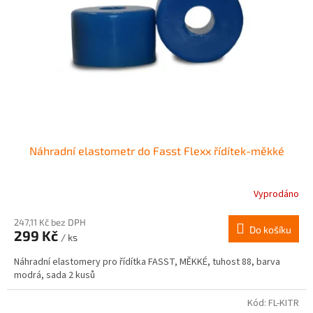
Náhradní elastometr do Fasst Flexx řídítek-měkké
Vyprodáno
247,11 Kč bez DPH
Do košíku
299 Kč
/ ks
Náhradní elastomery pro řídítka FASST, MĚKKÉ, tuhost 88, barva
modrá, sada 2 kusů
Kód:
FL-KITR