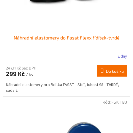
k
t
ů
Náhradní elastomery do Fasst Flexx řídítek-tvrdé
2 dny
247,11 Kč bez DPH
Do košíku
299 Kč
/ ks
Náhradní elastomery pro řídítka FASST - Stiff, tuhost 98 - TVRDÉ,
sada 2
Kód:
FL-KITBU