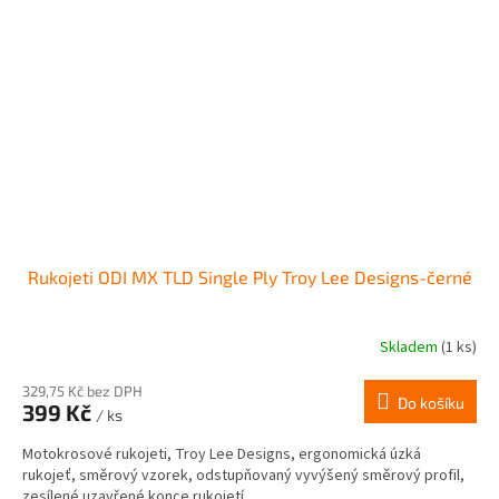
Rukojeti ODI MX TLD Single Ply Troy Lee Designs-černé
Skladem
(1 ks)
329,75 Kč bez DPH
Do košíku
399 Kč
/ ks
Motokrosové rukojeti, Troy Lee Designs, ergonomická úzká
rukojeť, směrový vzorek, odstupňovaný vyvýšený směrový profil,
zesílené uzavřené konce rukojetí