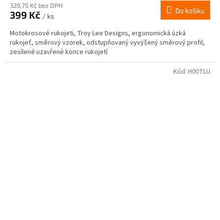
329,75 Kč bez DPH
Do košíku
399 Kč
/ ks
Motokrosové rukojeti, Troy Lee Designs, ergonomická úzká
rukojeť, směrový vzorek, odstupňovaný vyvýšený směrový profil,
zesílené uzavřené konce rukojetí
Kód:
H00TLU