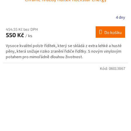
4 dny
454,55 Kč bez DPH
Do košíku
550 Kč
/ ks
Vysoce kvalitní polstr řídítek, který se skládá z extra lehké a husté
pěny, která snižuje riziko zranění řidiče řidítky. S novým vinylovým
potahem pro mimořádně dlouhou životnost.
Kód:
06013867