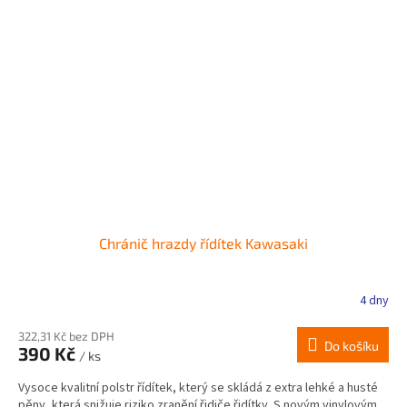
Chránič hrazdy řídítek Kawasaki
4 dny
322,31 Kč bez DPH
Do košíku
390 Kč
/ ks
Vysoce kvalitní polstr řídítek, který se skládá z extra lehké a husté
pěny, která snižuje riziko zranění řidiče řidítky. S novým vinylovým