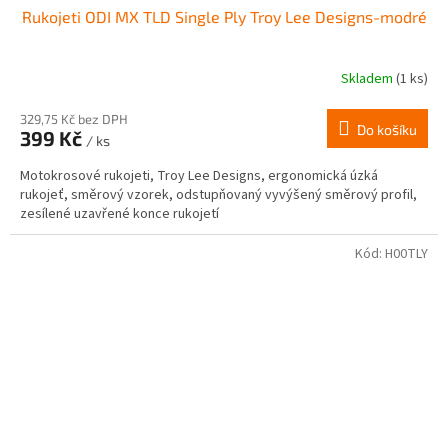
Rukojeti ODI MX TLD Single Ply Troy Lee Designs-modré
Skladem
(1 ks)
329,75 Kč bez DPH
Do košíku
399 Kč
/ ks
Motokrosové rukojeti, Troy Lee Designs, ergonomická úzká
rukojeť, směrový vzorek, odstupňovaný vyvýšený směrový profil,
zesílené uzavřené konce rukojetí
Kód:
H00TLY