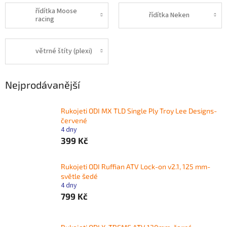
řídítka Moose
řídítka Neken
racing
větrné štíty (plexi)
Nejprodávanější
Rukojeti ODI MX TLD Single Ply Troy Lee Designs-
červené
4 dny
399 Kč
Rukojeti ODI Ruffian ATV Lock-on v2.1, 125 mm-
světle šedé
4 dny
799 Kč