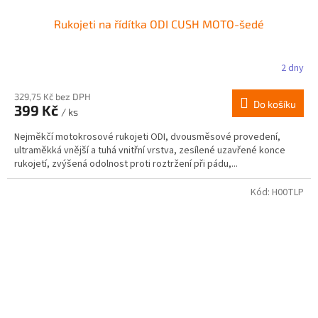
Rukojeti na řídítka ODI CUSH MOTO-šedé
2 dny
329,75 Kč bez DPH
Do košíku
399 Kč
/ ks
Nejměkčí motokrosové rukojeti ODI, dvousměsové provedení,
ultraměkká vnější a tuhá vnitřní vrstva, zesílené uzavřené konce
rukojetí, zvýšená odolnost proti roztržení při pádu,...
Kód:
H00TLP