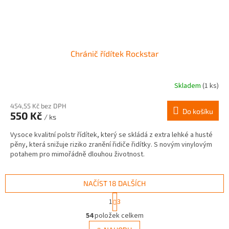
Chránič řídítek Rockstar
Skladem
(1 ks)
454,55 Kč bez DPH
Do košíku
550 Kč
/ ks
Vysoce kvalitní polstr řídítek, který se skládá z extra lehké a husté
pěny, která snižuje riziko zranění řidiče řidítky. S novým vinylovým
potahem pro mimořádně dlouhou životnost.
NAČÍST 18 DALŠÍCH
S
1
3
t
O
r
54
položek celkem
v
á