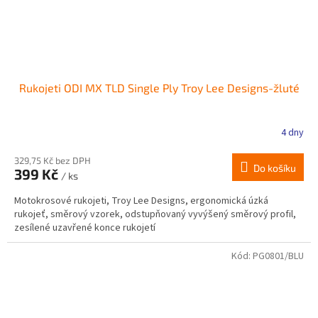
Rukojeti ODI MX TLD Single Ply Troy Lee Designs-žluté
4 dny
329,75 Kč bez DPH
Do košíku
399 Kč
/ ks
Motokrosové rukojeti, Troy Lee Designs, ergonomická úzká
rukojeť, směrový vzorek, odstupňovaný vyvýšený směrový profil,
zesílené uzavřené konce rukojetí
Kód:
PG0801/BLU