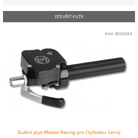
z
e
n
OTEVŘÍT FILTR
í
p
V
Kód:
06320254
r
ý
o
p
d
i
u
s
k
p
t
r
ů
o
d
u
k
t
ů
Duální plyn Moose Racing pro čtyřkolku-černý