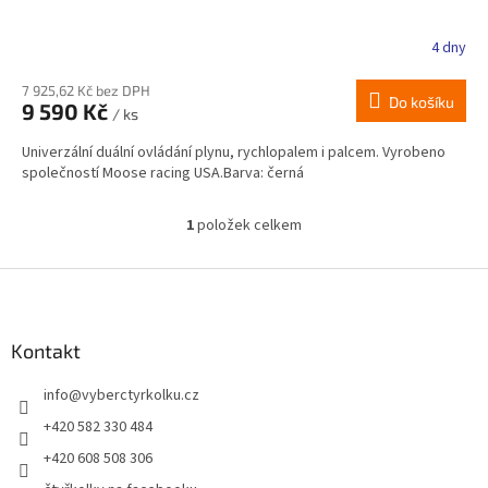
4 dny
7 925,62 Kč bez DPH
Do košíku
9 590 Kč
/ ks
Univerzální duální ovládání plynu, rychlopalem i palcem. Vyrobeno
společností Moose racing USA.Barva: černá
1
položek celkem
O
v
l
Z
á
á
d
p
a
a
Kontakt
c
t
í
info
@
vyberctyrkolku.cz
í
p
r
+420 582 330 484
v
+420 608 508 306
k
y