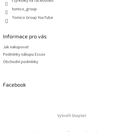
čtyřkolky na facebooku
v
tomico_group
ý
p
Tomico Group YouTube
i
s
u
Informace pro vás
Jak nakupovat
Podmínky nákupu Essox
Obchodní podmínky
Facebook
Vytvořil Shoptet