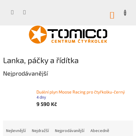
Přejít
na
obsah
NÁKUP
KOŠÍK
Lanka, páčky a řídítka
Nejprodávanější
Duální plyn Moose Racing pro čtyřkolku-černý
4 dny
9 590 Kč
Ř
a
Nejlevnější
Nejdražší
Nejprodávanější
Abecedně