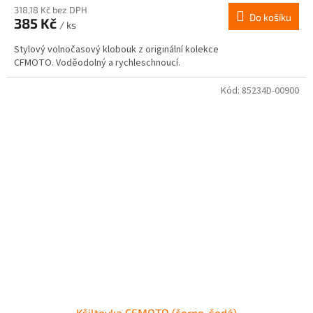
318,18 Kč bez DPH
Do košíku
385 Kč
/ ks
Stylový volnočasový klobouk z originální kolekce
CFMOTO. Voděodolný a rychleschnoucí.
Kód:
85234D-00900
Kšiltovka CFMOTO (černo-šedá)