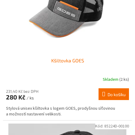
r
ů
o
d
u
k
t
ů
Kšiltovka GOES
Skladem
(2 ks)
231,40 Kč bez DPH
Do košíku
280 Kč
/ ks
Stylová unisex kšiltovka s logem GOES, prodyšnou síťovinou
a možností nastavení velikosti.
Kód:
85224D-00100