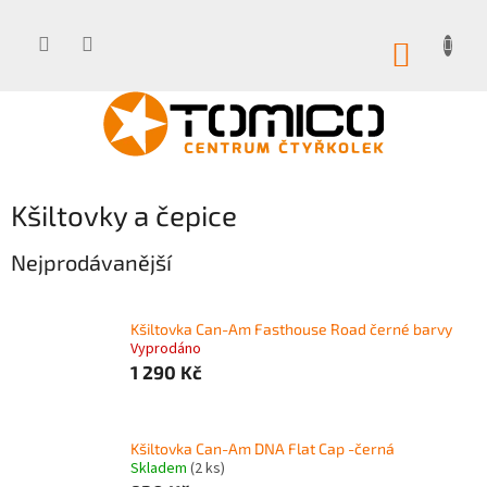
Přejít
na
obsah
NÁKUP
KOŠÍK
Kšiltovky a čepice
Nejprodávanější
Kšiltovka Can-Am Fasthouse Road černé barvy
Vyprodáno
1 290 Kč
Kšiltovka Can-Am DNA Flat Cap -černá
Skladem
(2 ks)