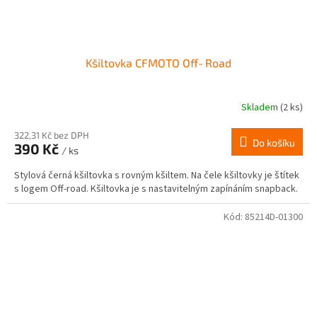
Kšiltovka CFMOTO Off‑Road
Skladem
(2 ks)
322,31 Kč bez DPH
Do košíku
390 Kč
/ ks
Stylová černá kšiltovka s rovným kšiltem. Na čele kšiltovky je štítek
s logem Off‑road. Kšiltovka je s nastavitelným zapínáním snapback.
Kód:
85214D-01300