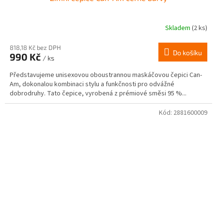
Skladem
(2 ks)
818,18 Kč bez DPH
Do košíku
990 Kč
/ ks
Představujeme unisexovou oboustrannou maskáčovou čepici Can-
Am, dokonalou kombinaci stylu a funkčnosti pro odvážné
dobrodruhy. Tato čepice, vyrobená z prémiové směsi 95 %...
Kód:
2881600009