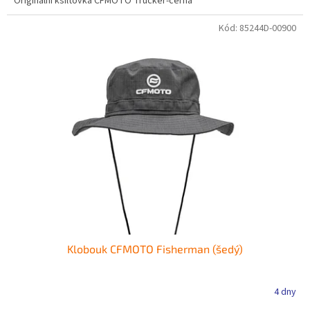
Originální kšiltovka CFMOTO Trucker-černá
Kód:
85244D-00900
Klobouk CFMOTO Fisherman (šedý)
4 dny