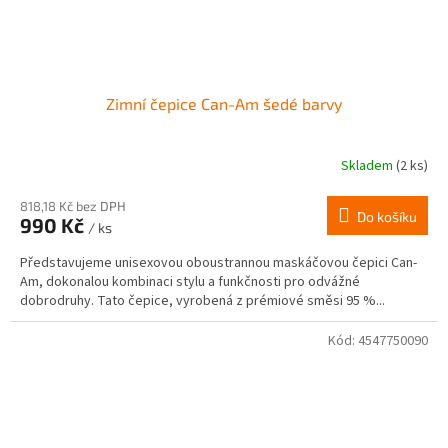
Zimní čepice Can-Am šedé barvy
Skladem
(2 ks)
818,18 Kč bez DPH
Do košíku
990 Kč
/ ks
Představujeme unisexovou oboustrannou maskáčovou čepici Can-
Am, dokonalou kombinaci stylu a funkčnosti pro odvážné
dobrodruhy. Tato čepice, vyrobená z prémiové směsi 95 %...
Kód:
4547750090