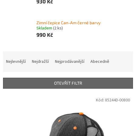
930 Kč
Zimní čepice Can-Am černé barvy
Skladem
(2 ks)
990 Kč
Ř
a
Nejlevnější
Nejdražší
Nejprodávanější
Abecedně
z
e
n
OTEVŘÍT FILTR
í
p
V
Kód:
85244D-00800
r
ý
o
p
d
i
u
s
k
p
t