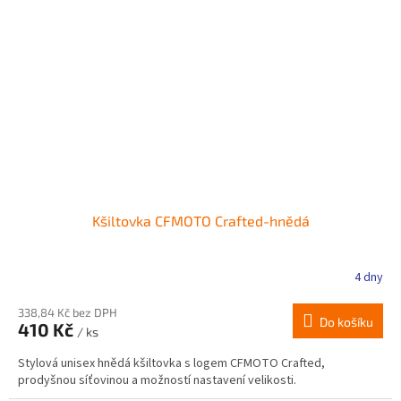
Kšiltovka CFMOTO Crafted-hnědá
4 dny
338,84 Kč bez DPH
Do košíku
410 Kč
/ ks
Stylová unisex hnědá kšiltovka s logem CFMOTO Crafted,
prodyšnou síťovinou a možností nastavení velikosti.