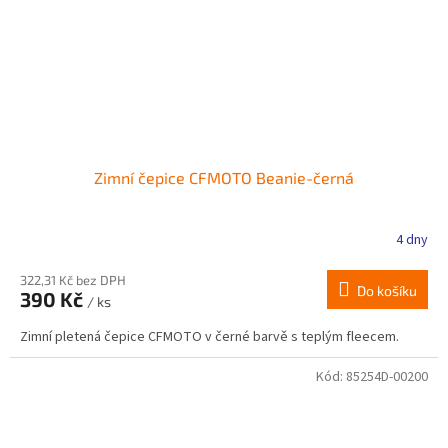
Zimní čepice CFMOTO Beanie-černá
4 dny
322,31 Kč bez DPH
Do košíku
390 Kč
/ ks
Zimní pletená čepice CFMOTO v černé barvě s teplým fleecem.
Kód:
85254D-00200