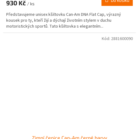
Do košíku
930 Kč
/ ks
Představujeme unisex kšiltovku Can-Am DNA Flat Cap, výrazný
kousek pro ty, kteří žijí a dýchají životním stylem v duchu
motoristických sportů. Tato kšiltovka s elegantním...
Kód:
2881600090
Zimní čepice Can-Am černé barvy