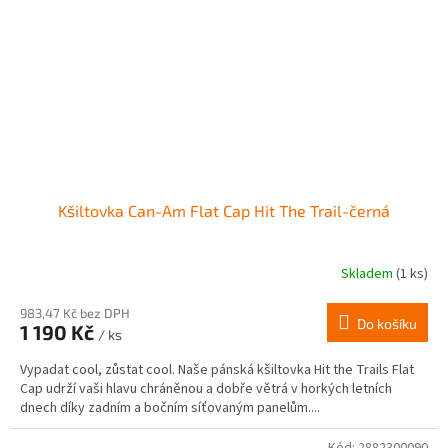
Kšiltovka Can-Am Flat Cap Hit The Trail-černá
Skladem
(1 ks)
983,47 Kč bez DPH
Do košíku
1 190 Kč
/ ks
Vypadat cool, zůstat cool. Naše pánská kšiltovka Hit the Trails Flat
Cap udrží vaši hlavu chráněnou a dobře větrá v horkých letních
dnech díky zadním a bočním síťovaným panelům....