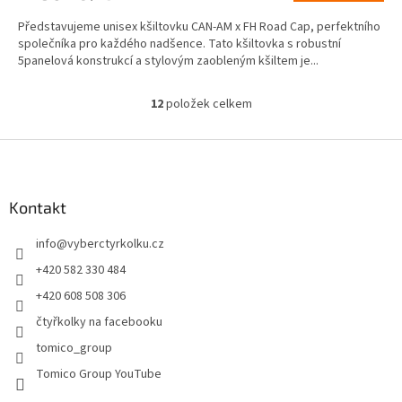
Představujeme unisex kšiltovku CAN-AM x FH Road Cap, perfektního
společníka pro každého nadšence. Tato kšiltovka s robustní
5panelová konstrukcí a stylovým zaobleným kšiltem je...
12
položek celkem
O
v
l
Z
á
á
d
p
a
a
Kontakt
c
t
í
info
@
vyberctyrkolku.cz
í
p
r
+420 582 330 484
v
+420 608 508 306
k
y
čtyřkolky na facebooku
v
tomico_group
ý
p
Tomico Group YouTube
i
s