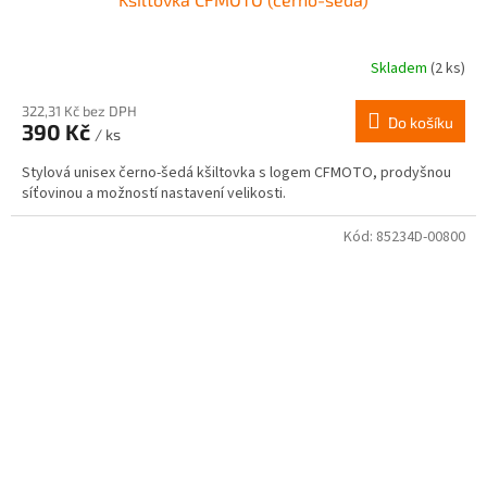
Skladem
(2 ks)
322,31 Kč bez DPH
Do košíku
390 Kč
/ ks
Stylová unisex černo-šedá kšiltovka s logem CFMOTO, prodyšnou
síťovinou a možností nastavení velikosti.
Kód:
85234D-00800