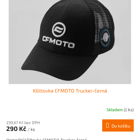
Kšiltovka CFMOTO Trucker-černá
Skladem
(1 ks)
239,67 Kč bez DPH
Do košíku
290 Kč
/ ks