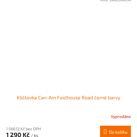
Kód:
2882300090
Kšiltovka Can-Am Fasthouse Road černé barvy
Vyprodáno
1 066,12 Kč bez DPH
Do košíku
1 290 Kč
/ ks