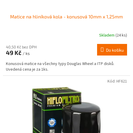
Matice na hliníková kola - konusová 10mm x 1,25mm
Skladem
(24 ks)
Průměrné
hodnocení
produktu
40,50 Kč bez DPH
Do košíku
49 Kč
je
/ ks
4,0
Konusová matice na všechny typy Douglas Wheel a ITP disků.
z
Uvedená cena je za 1ks.
5
hvězdiček.
Kód:
HF621