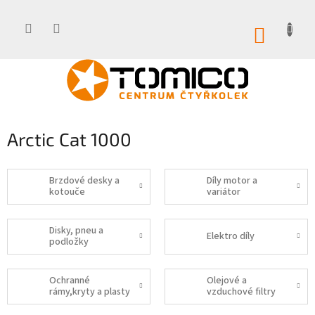
Přejít
na
obsah
NÁKUP
KOŠÍK
Arctic Cat 1000
Brzdové desky a
Díly motor a
kotouče
variátor
Disky, pneu a
Elektro díly
podložky
Ochranné
Olejové a
rámy,kryty a plasty
vzduchové filtry