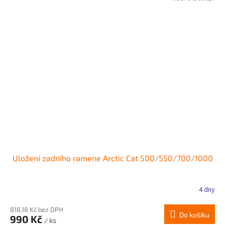
Uložení zadního ramene Arctic Cat 500/550/700/1000
4 dny
Průměrné
hodnocení
produktu
818,18 Kč bez DPH
Do košíku
990 Kč
je
/ ks