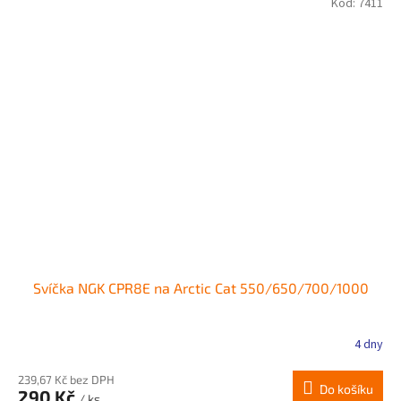
Kód:
7411
Svíčka NGK CPR8E na Arctic Cat 550/650/700/1000
4 dny
239,67 Kč bez DPH
Do košíku
290 Kč
/ ks