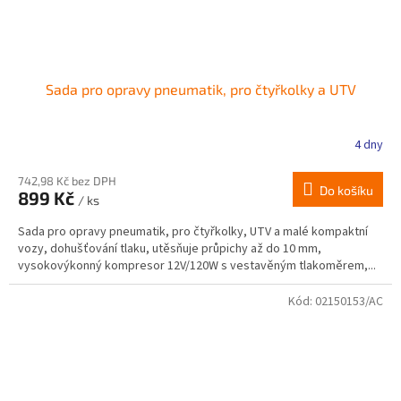
Sada pro opravy pneumatik, pro čtyřkolky a UTV
4 dny
Průměrné
hodnocení
produktu
742,98 Kč bez DPH
Do košíku
899 Kč
je
/ ks
2,9
Sada pro opravy pneumatik, pro čtyřkolky, UTV a malé kompaktní
z
vozy, dohušťování tlaku, utěsňuje průpichy až do 10 mm,
5
vysokovýkonný kompresor 12V/120W s vestavěným tlakoměrem,...
hvězdiček.
Kód:
02150153/AC