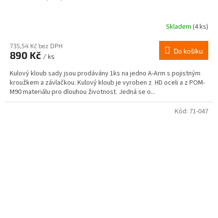
Skladem
(4 ks)
735,54 Kč bez DPH
Do košíku
890 Kč
/ ks
Kulový kloub sady jsou prodávány 1ks na jedno A-Arm s pojistným
kroužkem a závlačkou. Kulový kloub je vyroben z HD oceli a z POM-
M90 materiálu pro dlouhou životnost. Jedná se o...
Kód:
71-047