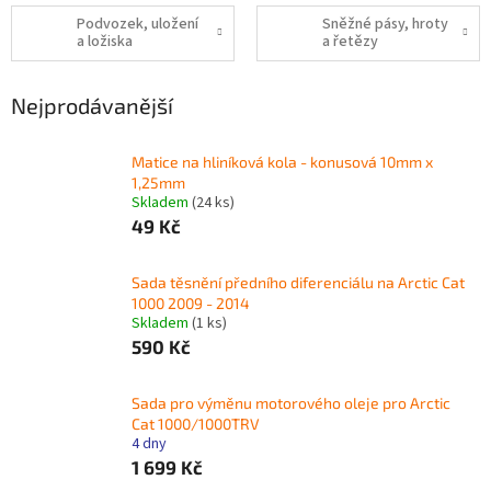
Podvozek, uložení
Sněžné pásy, hroty
a ložiska
a řetězy
Nejprodávanější
Matice na hliníková kola - konusová 10mm x
1,25mm
Skladem
(24 ks)
49 Kč
Sada těsnění předního diferenciálu na Arctic Cat
1000 2009 - 2014
Skladem
(1 ks)
590 Kč
Sada pro výměnu motorového oleje pro Arctic
Cat 1000/1000TRV
4 dny
1 699 Kč