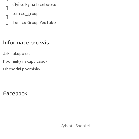
p
čtyřkolky na facebooku
i
tomico_group
s
u
Tomico Group YouTube
Informace pro vás
Jak nakupovat
Podmínky nákupu Essox
Obchodní podmínky
Facebook
Vytvořil Shoptet