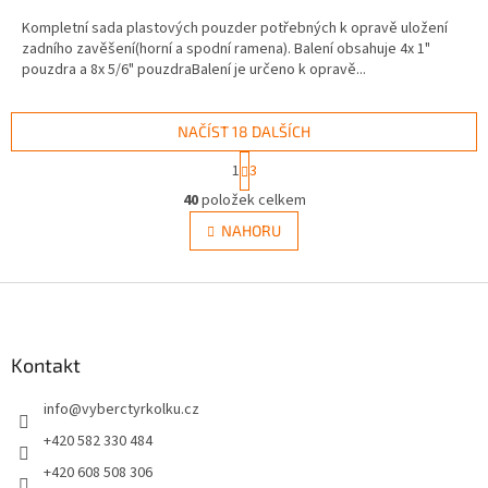
3,3
Kompletní sada plastových pouzder potřebných k opravě uložení
z
zadního zavěšení(horní a spodní ramena). Balení obsahuje 4x 1"
5
pouzdra a 8x 5/6" pouzdraBalení je určeno k opravě...
hvězdiček.
NAČÍST 18 DALŠÍCH
S
1
3
t
O
r
40
položek celkem
v
á
l
NAHORU
n
á
k
d
o
v
Z
a
á
c
á
n
í
p
í
p
a
Kontakt
r
t
v
info
@
vyberctyrkolku.cz
í
k
y
+420 582 330 484
v
+420 608 508 306
ý