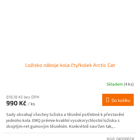
Ložisko náboje kola čtyřkolek Arctic Cat
Skladem
(4 ks)
818,18 Kč bez DPH
Do košíku
990 Kč
/ ks
Sady obsahují všechny ložiska a těsnění potřebné k přestavění
jednoho kola. EMQ prémie-kvalitní vysokorychlostní ložiska s
dvojitým-ret gumovým těsněním. Konkrétně navržen tak,...
Kód:
04300624