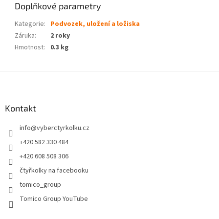
Doplňkové parametry
Kategorie
:
Podvozek, uložení a ložiska
Záruka
:
2 roky
Hmotnost
:
0.3 kg
Z
á
p
a
Kontakt
t
info
@
vyberctyrkolku.cz
í
+420 582 330 484
+420 608 508 306
čtyřkolky na facebooku
tomico_group
Tomico Group YouTube