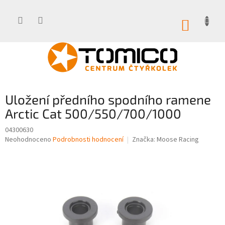
Přejít
na
obsah
NÁKUP
KOŠÍK
Uložení předního spodního ramene
Arctic Cat 500/550/700/1000
04300630
Průměrné
Neohodnoceno
Podrobnosti hodnocení
Značka:
Moose Racing
hodnocení
produktu
je
0,0
z
5
hvězdiček.