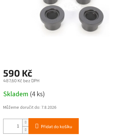
590 Kč
487,60 Kč bez DPH
Měrná
Skladem
(4 ks)
cena:
Můžeme doručit do:
7.8.2026
Přidat do košíku