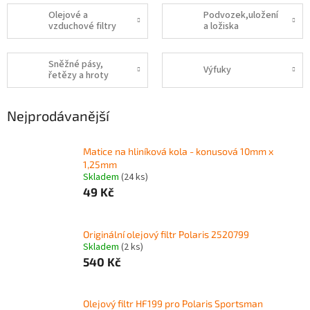
Olejové a
Podvozek,uložení
vzduchové filtry
a ložiska
Sněžné pásy,
Výfuky
řetězy a hroty
Nejprodávanější
Matice na hliníková kola - konusová 10mm x
1,25mm
Skladem
(24 ks)
49 Kč
Originální olejový filtr Polaris 2520799
Skladem
(2 ks)
540 Kč
Olejový filtr HF199 pro Polaris Sportsman