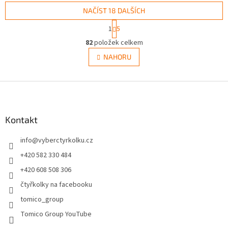
NAČÍST 18 DALŠÍCH
S
1
5
t
O
r
82
položek celkem
v
á
l
NAHORU
n
á
k
d
o
v
Z
a
á
c
á
n
í
p
í
p
a
Kontakt
r
t
v
info
@
vyberctyrkolku.cz
í
k
y
+420 582 330 484
v
+420 608 508 306
ý
p
čtyřkolky na facebooku
i
tomico_group
s
u
Tomico Group YouTube