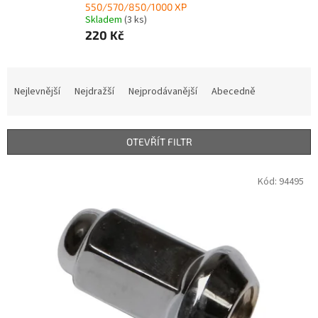
550/570/850/1000 XP
Skladem
(3 ks)
220 Kč
Ř
a
Nejlevnější
Nejdražší
Nejprodávanější
Abecedně
z
e
n
OTEVŘÍT FILTR
í
p
V
Kód:
94495
r
ý
o
p
d
i
u
s
k
p
t
r
ů
o
d
u