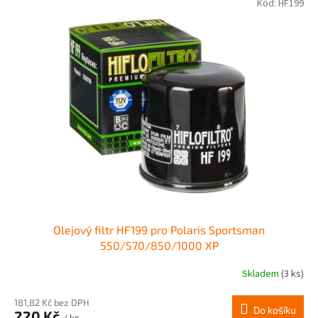
Kód:
HF199
Olejový filtr HF199 pro Polaris Sportsman
550/570/850/1000 XP
Skladem
(3 ks)
181,82 Kč bez DPH
Do košíku
220 Kč
/ ks