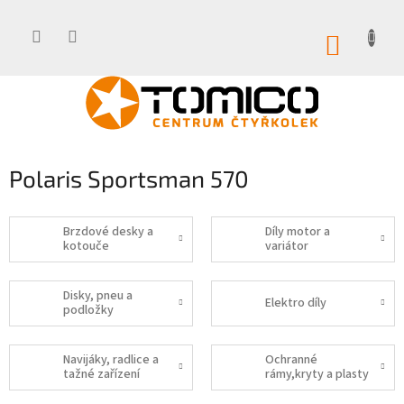
Přejít
na
obsah
NÁKUP
KOŠÍK
Polaris Sportsman 570
Brzdové desky a
Díly motor a
kotouče
variátor
Disky, pneu a
Elektro díly
podložky
Navijáky, radlice a
Ochranné
tažné zařízení
rámy,kryty a plasty