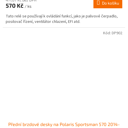
471,07 Kč bez DPH
Do košíku
570 Kč
/ ks
Tato relé se používají k ovládání funkcí, jako je palivové čerpadlo,
posilovač řízení, ventilátor chlazení, EFI atd.
Kód:
DP902
Přední brzdové desky na Polaris Sportsman 570 2014-