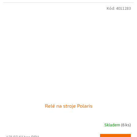
5
hvězdiček.
Kód:
4011283
Relé na stroje Polaris
Skladem
(6 ks)