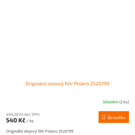
Originální olejový filtr Polaris 2520799
Skladem
(2 ks)
Průměrné
hodnocení
produktu
446,28 Kč bez DPH
Do košíku
540 Kč
je
/ ks
2,0
Originální olejový filtr Polaris 2520799
z