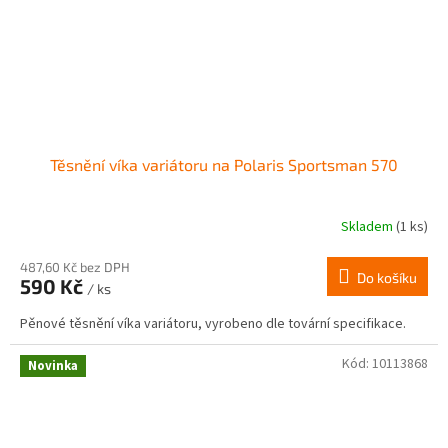
Těsnění víka variátoru na Polaris Sportsman 570
Skladem
(1 ks)
487,60 Kč bez DPH
Do košíku
590 Kč
/ ks
Pěnové těsnění víka variátoru, vyrobeno dle tovární specifikace.
Kód:
10113868
Novinka