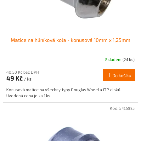
k
t
ů
Matice na hliníková kola - konusová 10mm x 1,25mm
Skladem
(24 ks)
Průměrné
hodnocení
produktu
40,50 Kč bez DPH
Do košíku
49 Kč
je
/ ks
4,0
Konusová matice na všechny typy Douglas Wheel a ITP disků.
z
Uvedená cena je za 1ks.
5
hvězdiček.
Kód:
5415885