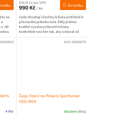
818,18 Kč bez DPH
 košíku
Do košíku
990 Kč
/ ks
1ks na
Sada obsahují všechny ložiska potřebné k
 a
přestavění jednoho kola. EMQ prémie-
n z HD
kvalitní vysokorychlostní ložiska.
louhou
Konkrétně navržen tak, aby izoloval od
vody a nečistot a zároveň...
04300620
Kód:
04300070
laris
Čepy řízení na Polaris Sportsman
500/800
4 dny
Skladem
(4 ks)