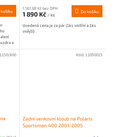
1 561,98 Kč bez DPH
 košíku
Do košíku
1 890 Kč
/ ks
er
Uvedená cena ja za pár (1ks vnitřní a 1ks
ího
vnější) .
alení
ouzdra a
1150/800
Kód:
12050015
 na
Zadní venkovní kloub na Polaris
Sportsman 400 2001-2005