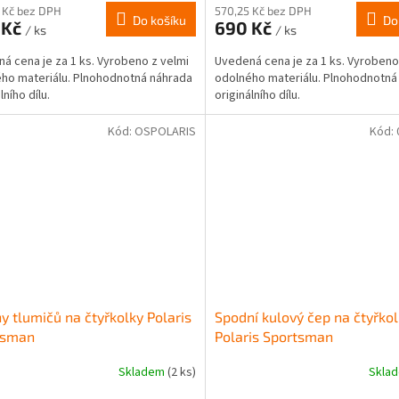
 Kč bez DPH
570,25 Kč bez DPH
Do košíku
Do
 Kč
690 Kč
/ ks
/ ks
á cena je za 1 ks. Vyrobeno z velmi
Uvedená cena je za 1 ks. Vyrobeno
ho materiálu. Plnohodnotná náhrada
odolného materiálu. Plnohodnotná
lního dílu.
originálního dílu.
Kód:
OSPOLARIS
Kód:
y tlumičů na čtyřkolky Polaris
Spodní kulový čep na čtyřko
tsman
Polaris Sportsman
400/500/700/800
Skladem
(2 ks)
Skla