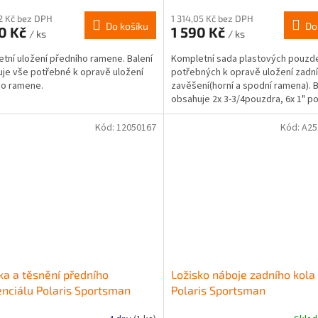
12 Kč bez DPH
1 314,05 Kč bez DPH
Do košíku
Do
90 Kč
1 590 Kč
/ ks
/ ks
tní uložení předního ramene. Balení
Kompletní sada plastových pouzd
je vše potřebné k opravě uložení
potřebných k opravě uložení zadn
ho ramene.
zavěšení(horní a spodní ramena). B
obsahuje 2x 3-3/4pouzdra, 6x 1" p
6x 5/8" plastová pouzdra
Kód:
12050167
Kód:
A25
ka a těsnění předního
Ložisko náboje zadního kola
enciálu Polaris Sportsman
Polaris Sportsman
500/700/800 1999-2008
500/600/700/800