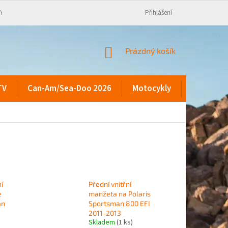
KY
Přihlášení
NÁKUPNÍ
Prázdný košík
KOŠÍK
TV
Can-Am/Sea-Doo 2026
Motocykly
Kontakty
í
Přední vnitřní
e
manžeta na Polaris
an
Sportsman 800 EFI
2011-2013
Skladem
(1 ks)