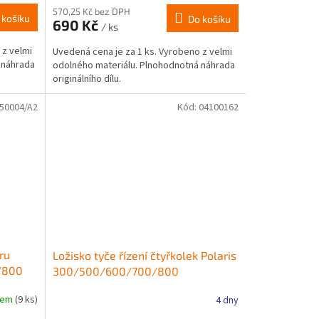
570,25 Kč bez DPH
 košíku
Do košíku
690 Kč
/ ks
 z velmi
Uvedená cena je za 1 ks. Vyrobeno z velmi
 náhrada
odolného materiálu. Plnohodnotná náhrada
originálního dílu.
50004/A2
Kód:
04100162
ru
Ložisko tyče řízení čtyřkolek Polaris
/800
300/500/600/700/800
dem
(9 ks)
4 dny