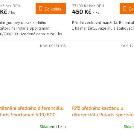
 Kč bez DPH
371,90 Kč bez DPH
Do košíku
Do
 Kč
450 Kč
/ ks
/ ks
ální gumový doraz zadního
Přední venkovní manžeta. Balení 
izátoru na Polaris Sportsman
1 ks manžetu, vazelínu a stahovac
0/700/800. Uvedená cena je za 1 ks.
Kód:
09351035
Kód:
12
těsnění předního diferenciálu
Kříž předního kardanu u
olaris Sportsman 500/800
diferenciálu Polaris Sports
-2014
500/570/800
Skladem
(1 ks)
Skla
Průměrné
hodnocení