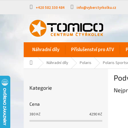
Přejít
na
+420 582 330 484
info@vyberctyrkolku.cz
obsah
Náhradní díly
Příslušenství pro ATV
P
Domů
Náhradní díly
Polaris
Polaris Sport
P
Podv
o
Přeskočit
s
Kategorie
kategorie
Nejpr
t
r
a
Cena
n
380
Kč
4290
Kč
n
í