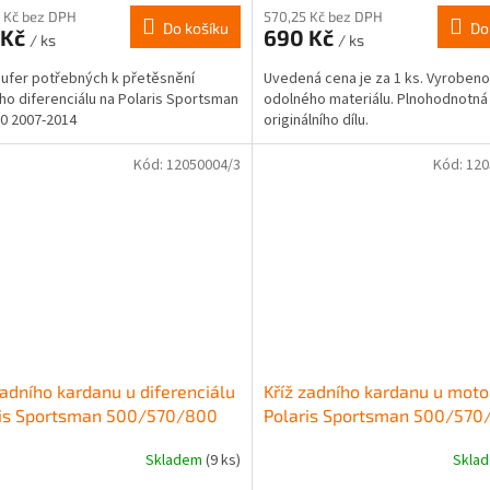
produktu
 Kč bez DPH
570,25 Kč bez DPH
Do košíku
Do
 Kč
690 Kč
je
/ ks
/ ks
2,0
ufer potřebných k přetěsnění
Uvedená cena je za 1 ks. Vyrobeno
z
ho diferenciálu na Polaris Sportsman
odolného materiálu. Plnohodnotná
5
0 2007-2014
originálního dílu.
hvězdiček.
Kód:
12050004/3
Kód:
120
zadního kardanu u diferenciálu
Kříž zadního kardanu u moto
ris Sportsman 500/570/800
Polaris Sportsman 500/570
Skladem
(9 ks)
Skla