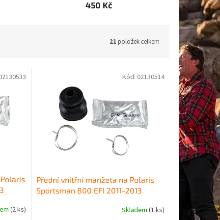
450 Kč
21
položek celkem
02130533
Kód:
02130514
Polaris
Přední vnitřní manžeta na Polaris
13
Sportsman 800 EFI 2011-2013
dem
(2 ks)
Skladem
(1 ks)