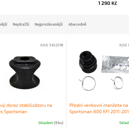
1 290 Kč
nější
Nejdražší
Nejprodávanější
Abecedně
Kód:
5432598
Kód:
ý doraz stabilizátoru na
Přední venkovní manžeta na 
is Sportsman
Sportsman 800 EFI 2011-20
500/700/800
Skladem
(9 ks)
Skla