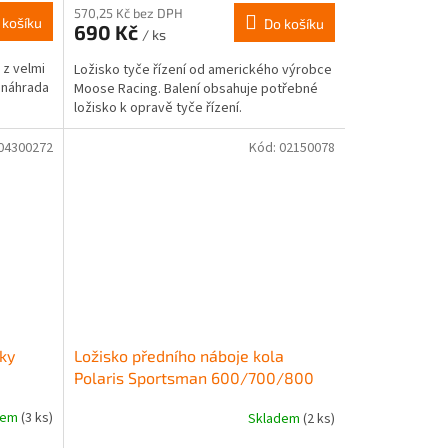
570,25 Kč bez DPH
 košíku
Do košíku
690 Kč
/ ks
 z velmi
Ložisko tyče řízení od amerického výrobce
 náhrada
Moose Racing. Balení obsahuje potřebné
ložisko k opravě tyče řízení.
04300272
Kód:
02150078
lky
Ložisko předního náboje kola
Polaris Sportsman 600/700/800
dem
(3 ks)
Skladem
(2 ks)