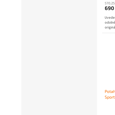
570,25
690
Uveden
odolné
originá
Potah
Spor