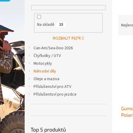
p
a
n
Ř
e
a
Na skladě
15
Nejlev
l
z
e
ROZBALIT FILTR
V
n
Can-Am/Sea-Doo 2026
ý
í
Čtyřkolky / UTV
p
p
i
r
Motocykly
s
o
Náhradní díly
p
d
Oleje a maziva
r
u
Příslušenství pro ATV
o
k
Příslušentsví pro jezdce
d
t
u
ů
Gumov
k
Polar
t
400/
ů
Top 5 produktů