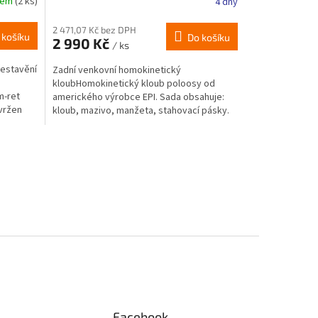
dem
(2 ks)
4 dny
2 471,07 Kč bez DPH
 košíku
Do košíku
2 990 Kč
/ ks
řestavění
Zadní venkovní homokinetický
kloubHomokinetický kloub poloosy od
m-ret
amerického výrobce EPI. Sada obsahuje:
vržen
kloub, mazivo, manžeta, stahovací pásky.
Facebook