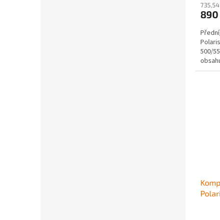
735,54
890
Přední
Polari
500/55
obsahu
Kompl
Pola