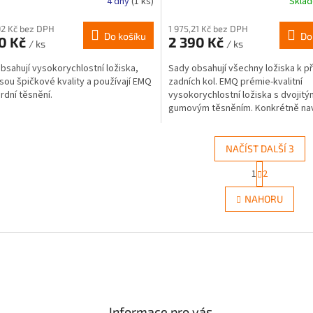
4 dny
(1 ks)
Skla
92 Kč bez DPH
1 975,21 Kč bez DPH
Do košíku
Do
90 Kč
2 390 Kč
/ ks
/ ks
bsahují vysokorychlostní ložiska,
Sady obsahují všechny ložiska k p
jsou špičkové kvality a používají EMQ
zadních kol. EMQ prémie-kvalitní
rdní těsnění.
vysokorychlostní ložiska s dvojitý
gumovým těsněním. Konkrétně na
tak, aby izoloval od vody...
NAČÍST DALŠÍ 3
S
1
2
O
t
r
v
NAHORU
á
l
n
á
k
d
o
a
v
c
á
í
n
p
í
r
Informace pro vás
v