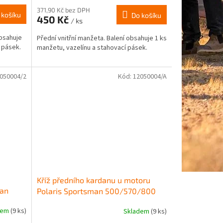
371,90 Kč bez DPH
 košíku
Do košíku
450 Kč
/ ks
obsahuje
Přední vnitřní manžeta. Balení obsahuje 1 ks
í pásek.
manžetu, vazelínu a stahovací pásek.
050004/2
Kód:
12050004/A
Kříž předního kardanu u motoru
man
Polaris Sportsman 500/570/800
dem
(9 ks)
Skladem
(9 ks)