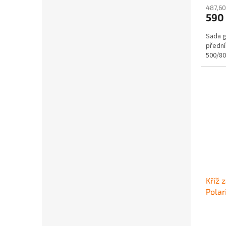
487,60
590
Sada g
přední
500/80
Kříž 
Pola