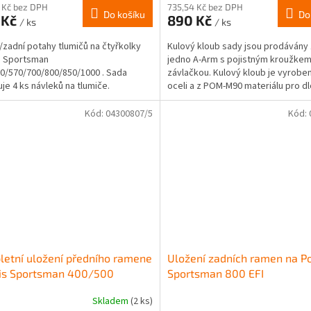
 Kč bez DPH
735,54 Kč bez DPH
Do košíku
Do
 Kč
890 Kč
/ ks
/ ks
/zadní potahy tlumičů na čtyřkolky
Kulový kloub sady jsou prodávány 
s Sportsman
jedno A-Arm s pojistným kroužkem
0/570/700/800/850/1000 . Sada
závlačkou. Kulový kloub je vyrobe
je 4 ks návleků na tlumiče.
oceli a z POM-M90 materiálu pro d
životnost. Jedná se o...
Kód:
04300807/5
Kód:
etní uložení předního ramene
Uložení zadních ramen na Po
ris Sportsman 400/500
Sportsman 800 EFI
Skladem
(2 ks)