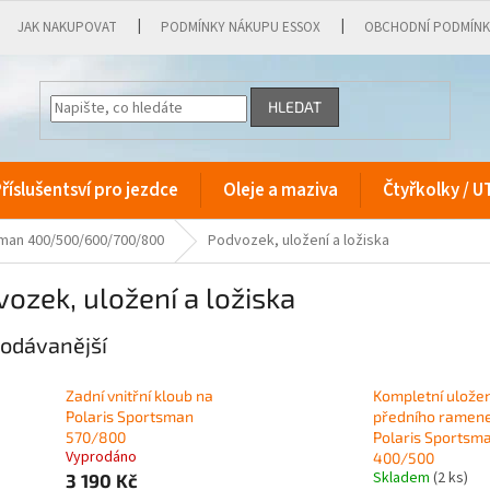
JAK NAKUPOVAT
PODMÍNKY NÁKUPU ESSOX
OBCHODNÍ PODMÍN
HLEDAT
říslušentsví pro jezdce
Oleje a maziva
Čtyřkolky / U
sman 400/500/600/700/800
Podvozek, uložení a ložiska
ozek, uložení a ložiska
odávanější
Zadní vnitřní kloub na
Kompletní uložen
Polaris Sportsman
předního ramen
570/800
Polaris Sportsm
Vyprodáno
400/500
Skladem
(2 ks)
3 190 Kč