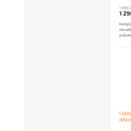
1 066,
1 2
Komple
obsahu
jedno
Ložis
difer
400/