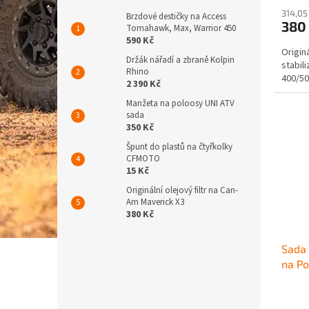
314,05
Brzdové destičky na Access
380
Tomahawk, Max, Warrior 450
590 Kč
Origin
Držák nářadí a zbraně Kolpin
stabil
Rhino
400/50
2 390 Kč
Manžeta na poloosy UNI ATV
sada
350 Kč
Špunt do plastů na čtyřkolky
CFMOTO
15 Kč
Originální olejový filtr na Can-
Am Maverick X3
380 Kč
Sada 
na P
2007