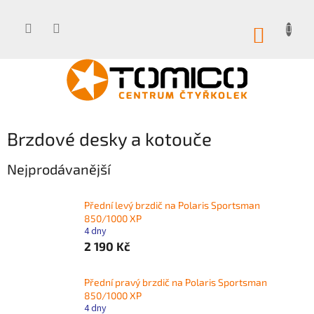
Přejít
na
obsah
NÁKUP
KOŠÍK
Brzdové desky a kotouče
Nejprodávanější
Přední levý brzdič na Polaris Sportsman
850/1000 XP
4 dny
2 190 Kč
Přední pravý brzdič na Polaris Sportsman
850/1000 XP
4 dny