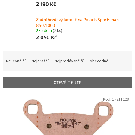
2 190 Kč
Zadní brzdový kotouč na Polaris Sportsman
850/1000
Skladem
(2 ks)
2 050 Kč
Ř
a
Nejlevnější
Nejdražší
Nejprodávanější
Abecedně
z
e
n
OTEVŘÍT FILTR
í
p
V
Kód:
17211228
r
ý
o
p
d
i
u
s
k
p
t