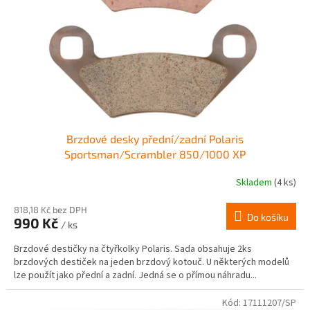
r
ů
o
d
u
k
t
ů
Brzdové desky přední/zadní Polaris
Sportsman/Scrambler 850/1000 XP
Skladem
(4 ks)
Průměrné
hodnocení
produktu
818,18 Kč bez DPH
Do košíku
990 Kč
je
/ ks
4,0
Brzdové destičky na čtyřkolky Polaris. Sada obsahuje 2ks
z
brzdových destiček na jeden brzdový kotouč. U některých modelů
5
lze použít jako přední a zadní. Jedná se o přímou náhradu...
hvězdiček.
Kód:
17111207/SP