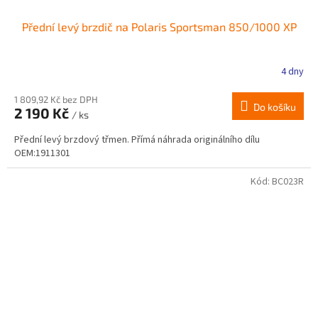
Přední levý brzdič na Polaris Sportsman 850/1000 XP
4 dny
1 809,92 Kč bez DPH
Do košíku
2 190 Kč
/ ks
Přední levý brzdový třmen. Přímá náhrada originálního dílu
OEM:1911301
Kód:
BC023R