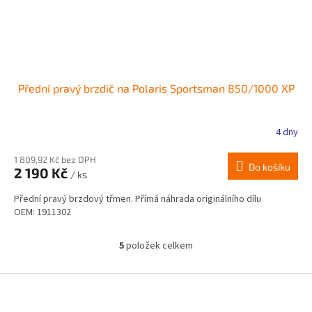
Přední pravý brzdič na Polaris Sportsman 850/1000 XP
4 dny
1 809,92 Kč bez DPH
Do košíku
2 190 Kč
/ ks
Přední pravý brzdový třmen. Přímá náhrada originálního dílu
OEM: 1911302
5
položek celkem
O
v
l
Z
á
á
d
p