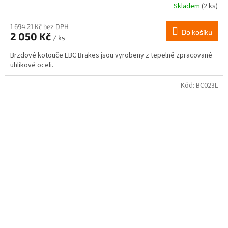
Skladem
(2 ks)
1 694,21 Kč bez DPH
Do košíku
2 050 Kč
/ ks
Brzdové kotouče EBC Brakes jsou vyrobeny z tepelně zpracované
uhlíkové oceli.
Kód:
BC023L