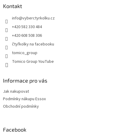
a
a
Kontakt
c
t
í
info
@
vyberctyrkolku.cz
í
p
r
+420 582 330 484
v
+420 608 508 306
k
y
čtyřkolky na facebooku
v
tomico_group
ý
p
Tomico Group YouTube
i
s
u
Informace pro vás
Jak nakupovat
Podmínky nákupu Essox
Obchodní podmínky
Facebook