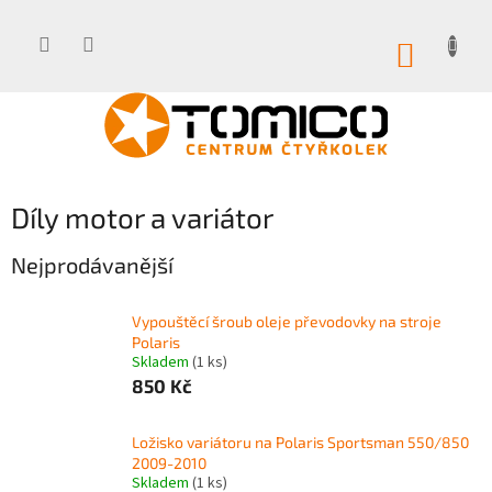
Přejít
na
obsah
NÁKUP
KOŠÍK
Díly motor a variátor
Nejprodávanější
Vypouštěcí šroub oleje převodovky na stroje
Polaris
Skladem
(1 ks)
850 Kč
Ložisko variátoru na Polaris Sportsman 550/850
2009-2010
Skladem
(1 ks)