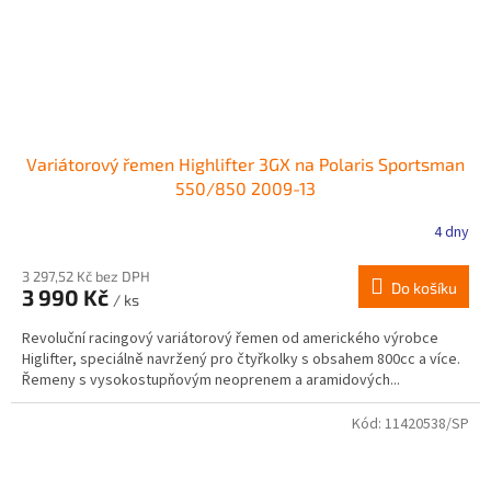
Variátorový řemen Highlifter 3GX na Polaris Sportsman
550/850 2009-13
4 dny
3 297,52 Kč bez DPH
Do košíku
3 990 Kč
/ ks
Revoluční racingový variátorový řemen od amerického výrobce
Higlifter, speciálně navržený pro čtyřkolky s obsahem 800cc a více.
Řemeny s vysokostupňovým neoprenem a aramidových...
Kód:
11420538/SP