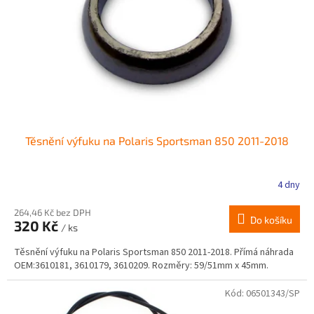
r
ů
o
d
u
k
t
ů
Těsnění výfuku na Polaris Sportsman 850 2011-2018
4 dny
264,46 Kč bez DPH
Do košíku
320 Kč
/ ks
Těsnění výfuku na Polaris Sportsman 850 2011-2018. Přímá náhrada
OEM:3610181, 3610179, 3610209. Rozměry: 59/51mm x 45mm.
Kód:
06501343/SP