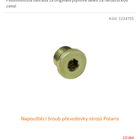
Plnohodnotná náhrada za originální plynové lanko za fantastickou
cenu!
Kód:
3234755
Napouštěcí šroub převodovky strojů Polaris
10 dní