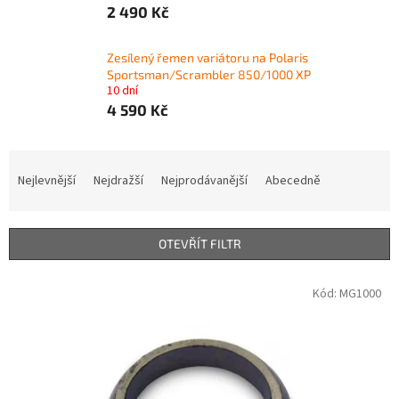
2 490 Kč
Zesílený řemen variátoru na Polaris
Sportsman/Scrambler 850/1000 XP
10 dní
4 590 Kč
Ř
a
Nejlevnější
Nejdražší
Nejprodávanější
Abecedně
z
e
n
OTEVŘÍT FILTR
í
p
V
Kód:
MG1000
r
ý
o
p
d
i
u
s
k
p
t