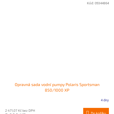
Kód:
09344864
Opravná sada vodní pumpy Polaris Sportsman
850/1000 XP
4 dny
2 471,07 Kč bez DPH
Do košíku