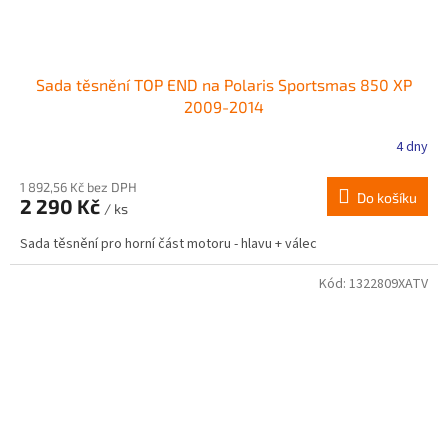
Sada těsnění TOP END na Polaris Sportsmas 850 XP
2009-2014
4 dny
1 892,56 Kč bez DPH
Do košíku
2 290 Kč
/ ks
Sada těsnění pro horní část motoru - hlavu + válec
Kód:
1322809XATV