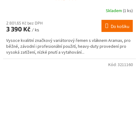
Skladem
(1 ks)
2 801,65 Kč bez DPH
Do košíku
3 390 Kč
/ ks
Vysoce kvalitní značkový variátorový řemen s vláknem Aramax, pro
běžné, závodní i profesionální použití, heavy-duty provedení pro
vysoká zatížení, nízké pnutí a vytahování...
Kód:
3211160