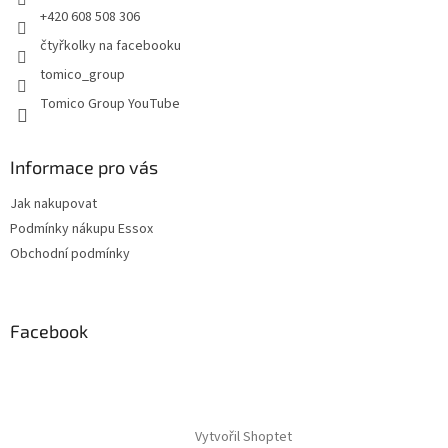
v
+420 608 508 306
ý
p
čtyřkolky na facebooku
i
tomico_group
s
u
Tomico Group YouTube
Informace pro vás
Jak nakupovat
Podmínky nákupu Essox
Obchodní podmínky
Facebook
Vytvořil Shoptet