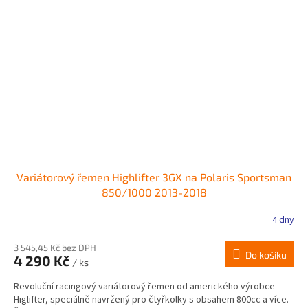
Variátorový řemen Highlifter 3GX na Polaris Sportsman
850/1000 2013-2018
4 dny
3 545,45 Kč bez DPH
Do košíku
4 290 Kč
/ ks
Revoluční racingový variátorový řemen od amerického výrobce
Higlifter, speciálně navržený pro čtyřkolky s obsahem 800cc a více.