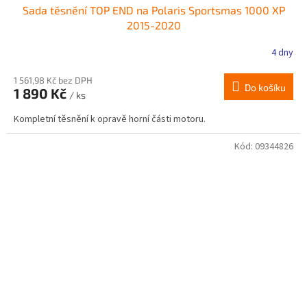
Sada těsnění TOP END na Polaris Sportsmas 1000 XP
2015-2020
4 dny
1 561,98 Kč bez DPH
Do košíku
1 890 Kč
/ ks
Kompletní těsnění k opravě horní části motoru.
Kód:
09344826