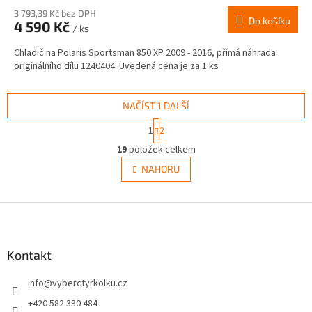
3 793,39 Kč bez DPH
Do košíku
4 590 Kč
/ ks
Chladič na Polaris Sportsman 850 XP 2009 - 2016, přímá náhrada
originálního dílu 1240404. Uvedená cena je za 1 ks
NAČÍST 1 DALŠÍ
S
1
2
t
O
r
19
položek celkem
v
á
l
NAHORU
n
á
k
d
o
v
Z
a
á
c
á
n
í
p
í
p
a
Kontakt
r
t
v
info
@
vyberctyrkolku.cz
í
k
y
+420 582 330 484