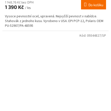
1 148,76 Kč bez DPH
Do košíku
1 390 Kč
/ ks
Vysoce pevnostní ocel, upravená. Nejvyšší pevnost v nabídce.
Stahovák z jednoho kusu. Vyrobeno v USA. EPI PCP-12, Polaris OEM
PU-52907/PA-48595
Kód:
09344827/SP