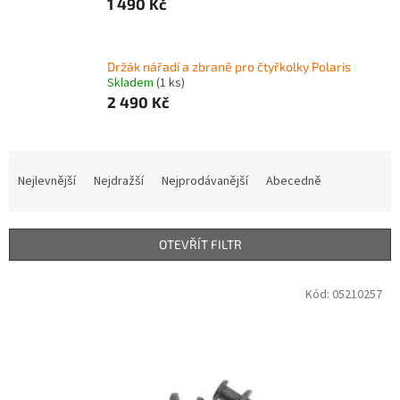
1 490 Kč
Držák nářadí a zbraně pro čtyřkolky Polaris
Skladem
(1 ks)
2 490 Kč
Ř
a
Nejlevnější
Nejdražší
Nejprodávanější
Abecedně
z
e
n
OTEVŘÍT FILTR
í
p
V
Kód:
05210257
r
ý
o
p
d
i
u
s
k
p
t