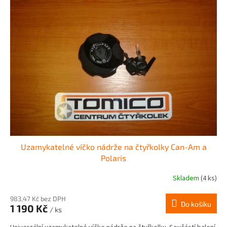
Uzamykatelné víčko nádrže na čtyřkolky Can-Am a
Polaris
Skladem
(4 ks)
983,47 Kč bez DPH
Do košíku
1 190 Kč
/ ks