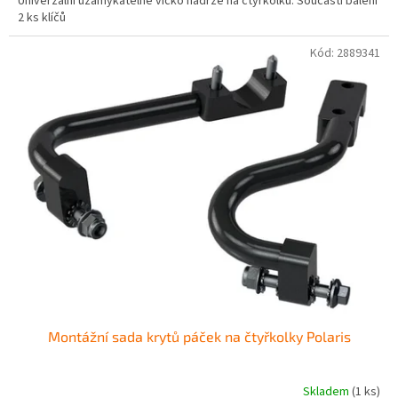
Univerzální uzamykatelné víčko nádrže na čtyřkolku. Součástí balení
2 ks klíčů
Kód:
2889341
Montážní sada krytů páček na čtyřkolky Polaris
Skladem
(1 ks)