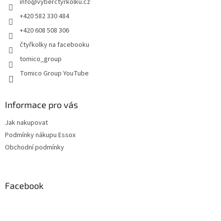
info
@
vyberctyrkolku.cz
í
p
r
+420 582 330 484
v
+420 608 508 306
k
y
čtyřkolky na facebooku
v
tomico_group
ý
p
Tomico Group YouTube
i
s
u
Informace pro vás
Jak nakupovat
Podmínky nákupu Essox
Obchodní podmínky
Facebook