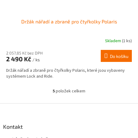
Držák nářadí a zbraně pro čtyřkolky Polaris
Skladem
(1 ks)
2 057,85 Kč bez DPH
Do košíku
2 490 Kč
/ ks
Držák nářadí a zbraně pro čtyřkolky Polaris, které jsou vybaveny
systémem Lock and Ride.
5
položek celkem
O
v
l
Z
á
á
d
p
a
a
Kontakt
c
t
í