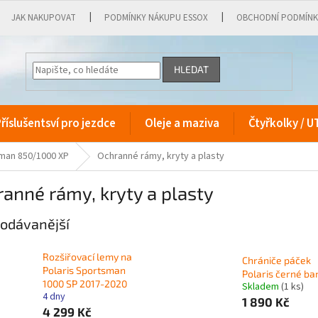
JAK NAKUPOVAT
PODMÍNKY NÁKUPU ESSOX
OBCHODNÍ PODMÍN
HLEDAT
říslušentsví pro jezdce
Oleje a maziva
Čtyřkolky / U
sman 850/1000 XP
Ochranné rámy, kryty a plasty
anné rámy, kryty a plasty
odávanější
Rozšiřovací lemy na
Chrániče páček
Polaris Sportsman
Polaris černé ba
1000 SP 2017-2020
Skladem
(1 ks)
4 dny
1 890 Kč
4 299 Kč