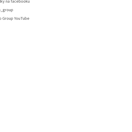
lky na facebooku
ý
p
o_group
i
o Group YouTube
s
u