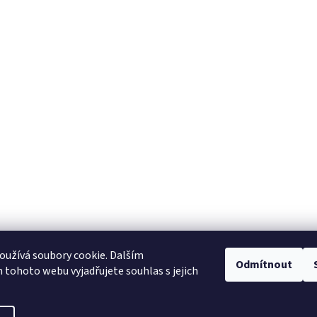
užívá soubory cookie. Dalším
Odmítnout
tohoto webu vyjadřujete souhlas s jejich