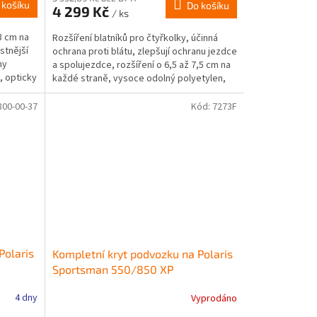
 košíku
Do košíku
4 299 Kč
/ ks
3 cm na
Rozšíření blatníků pro čtyřkolky, účinná
stnější
ochrana proti blátu, zlepšují ochranu jezdce
my
a spolujezdce, rozšíření o 6,5 až 7,5 cm na
, opticky
každé straně, vysoce odolný polyetylen,
snadná...
800-00-37
Kód:
7273F
Polaris
Kompletní kryt podvozku na Polaris
Sportsman 550/850 XP
4 dny
Vyprodáno