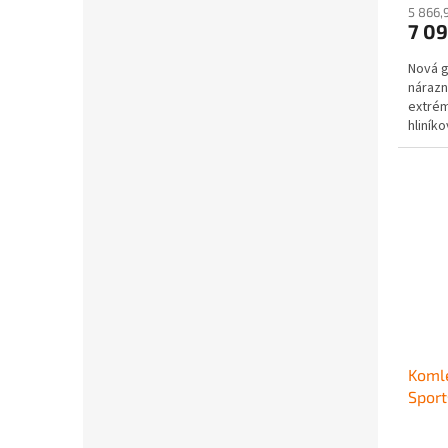
5 866,
7 0
Nová g
nárazn
extrém
hliník
montáž
Komle
Spor
Průmě