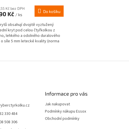
cení
ktu
,55 Kč bez DPH
Do košíku
490 Kč
/ ks
rytů obsahují dvojitě vyztužený
ední kryt pod celou čtyřkolkou z
o, lehkého a odolného duralového
ček.
 o síle 5 mm letecké kvality (norma
32) a kryty...
O
v
l
á
d
a
c
í
Informace pro vás
p
r
Jak nakupovat
vyberctyrkolku.cz
v
Podmínky nákupu Essox
82 330 484
k
Obchodní podmínky
y
08 508 306
v