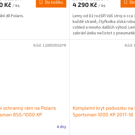
Do košíku
Do
90 Kč
4 290 Kč
/ ks
/ ks
lní díl Polaris.
Lemy od D2 rozšíří Váš stroj o cca 
každé straně, čtyřkolka získá robu
vzhled a mnoho dalších výhod. Le
zabrání úniku nečistot z pneumatik
zvýší image...
Kód:
120050501PR
Kód:
í ochranný rám na Polaris
Kompletní kryt podvozku na 
tsman 850/1000 XP
Sportsman 1000 XP 2017-18
4 dny