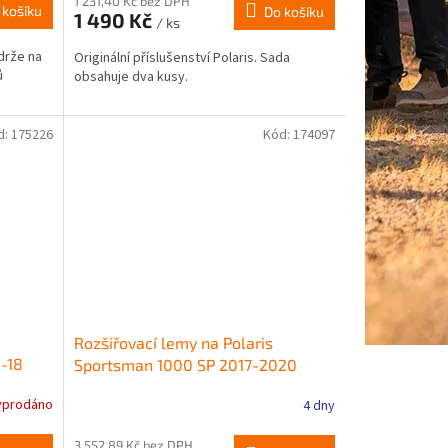
1 231,40 Kč bez DPH
 košíku
Do košíku
1 490 Kč
/ ks
drže na
Originální příslušenství Polaris. Sada
ů
obsahuje dva kusy.
d:
175226
Kód:
174097
Rozšiřovací lemy na Polaris
-18
Sportsman 1000 SP 2017-2020
yprodáno
4 dny
3 552,89 Kč bez DPH