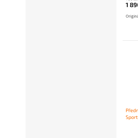
1 8
Originá
Předn
Spor