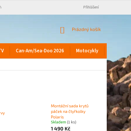
KY
Přihlášení
NÁKUPNÍ
Prázdný košík
KOŠÍK
TV
Can-Am/Sea-Doo 2026
Motocykly
Kontakty
Montážní sada krytů
páček na čtyřkolky
rvy
Polaris
Skladem
(1 ks)
1 490 Kč