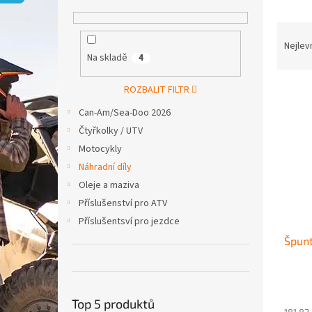
p
a
Ř
n
a
e
Nejlev
Na skladě
4
z
l
e
V
n
ROZBALIT FILTR
ý
í
Can-Am/Sea-Doo 2026
p
p
Čtyřkolky / UTV
i
r
Motocykly
s
o
p
d
Náhradní díly
r
u
Oleje a maziva
o
k
Příslušenství pro ATV
d
t
Příslušentsví pro jezdce
u
ů
Špunt
k
t
ů
Top 5 produktů
181,82