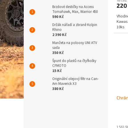
220
Brzdové destičky na Access
Tomahawk, Max, Warrior 450
Vhodné
590 Kč
Kawasa
Držák nářadí a zbraně Kolpin
10ks
Rhino
2 390 Kč
Manžeta na poloosy UNI ATV
sada
350 Kč
Špunt do plastů na čtyřkolky
CFMOTO
15 Kč
Originální olejový filtr na Can-
Am Maverick X3
380 Kč
Chrán
1 561,