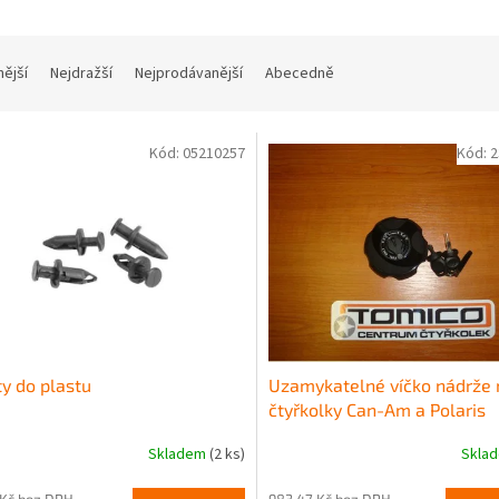
nější
Nejdražší
Nejprodávanější
Abecedně
Kód:
05210257
Kód:
2
y do plastu
Uzamykatelné víčko nádrže 
čtyřkolky Can-Am a Polaris
Skladem
(2 ks)
Skla
 Kč bez DPH
983,47 Kč bez DPH