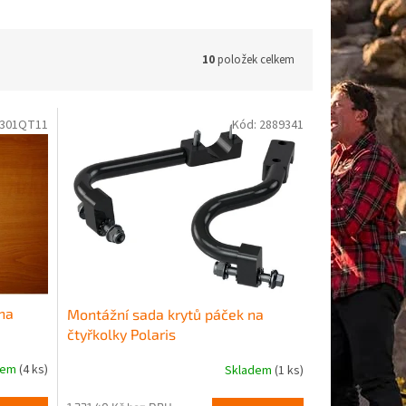
10
položek celkem
301QT11
Kód:
2889341
na
Montážní sada krytů páček na
čtyřkolky Polaris
dem
(4 ks)
Skladem
(1 ks)