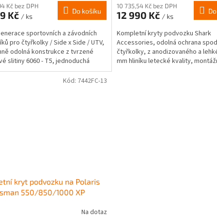
94 Kč bez DPH
10 735,54 Kč bez DPH
Do košíku
Do
99 Kč
12 990 Kč
/ ks
/ ks
enerace sportovních a závodních
Kompletní kryty podvozku Shark
íků pro čtyřkolky / Side x Side / UTV,
Accessories, odolná ochrana spodn
ně odolná konstrukce z tvrzené
čtyřkolky, z anodizovaného a lehk
ové slitiny 6060 - T5, jednoduchá
mm hliníku letecké kvality, montáž
 na původní...
pro snadnou údržbu,...
Kód:
7442FC-13
tní kryt podvozku na Polaris
tsman 550/850/1000 XP
Na dotaz
rné