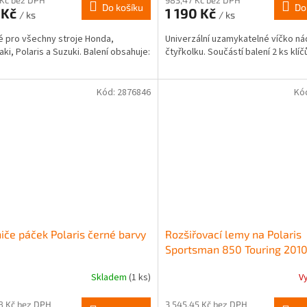
Do košíku
Do
 Kč
1 190 Kč
/ ks
/ ks
 pro všechny stroje Honda,
Univerzální uzamykatelné víčko ná
ki, Polaris a Suzuki. Balení obsahuje:
čtyřkolku. Součástí balení 2 ks klíč
Kód:
2876846
Kó
iče páček Polaris černé barvy
Rozšiřovací lemy na Polaris
Sportsman 850 Touring 2010
Skladem
(1 ks)
V
98 Kč bez DPH
3 545,45 Kč bez DPH