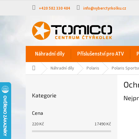
Přejít
na
+420 582 330 484
info@vyberctyrkolku.cz
obsah
Náhradní díly
Příslušenství pro ATV
P
Domů
Náhradní díly
Polaris
Polaris Sport
P
Ochr
o
Přeskočit
s
Kategorie
kategorie
Nejpr
t
r
a
Cena
n
220
Kč
17490
Kč
n
í