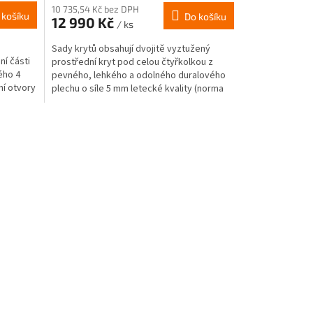
10 735,54 Kč bez DPH
 košíku
Do košíku
12 990 Kč
/ ks
Sady krytů obsahují dvojitě vyztužený
í části
prostřední kryt pod celou čtyřkolkou z
ého 4
pevného, lehkého a odolného duralového
ní otvory
plechu o síle 5 mm letecké kvality (norma
5052 H-32) a kryty...