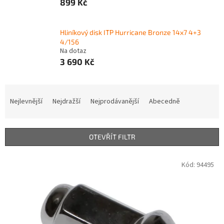
899 Kč
Hliníkový disk ITP Hurricane Bronze 14x7 4+3
4/156
Na dotaz
3 690 Kč
Ř
a
Nejlevnější
Nejdražší
Nejprodávanější
Abecedně
z
e
n
OTEVŘÍT FILTR
í
p
V
Kód:
94495
r
ý
o
p
d
i
u
s
k
p
t