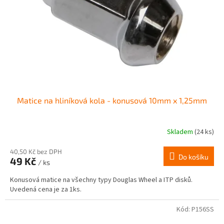
r
ů
o
d
u
k
t
ů
Matice na hliníková kola - konusová 10mm x 1,25mm
Skladem
(24 ks)
Průměrné
hodnocení
produktu
40,50 Kč bez DPH
Do košíku
49 Kč
je
/ ks
4,0
Konusová matice na všechny typy Douglas Wheel a ITP disků.
z
Uvedená cena je za 1ks.
5
hvězdiček.
Kód:
P156SS