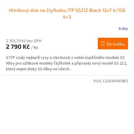
Hliníkový disk na čtyřkolku ITP SS212 Black 12x7 4/156
4+3
4 dny
2 305,79 Kč bez DPH
Do košíku
2 790 Kč
/ ks
V ITP vzaly nejlepší rysy a vlastnosti z velmi úspěšného modelu SS
Alloy pro užitkové modely čtyřkolek a připravily nový model SS 212,
který nejen disky SS Alloy ve všech...
Kód:
1228364404B2