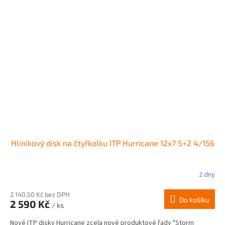
Hlinikový disk na čtyřkolku ITP Hurricane 12x7 5+2 4/156
2 dny
2 140,50 Kč bez DPH
Do košíku
2 590 Kč
/ ks
Nové ITP disky Hurricane zcela nové produktové řady "Storm