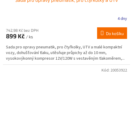
4 dny
Průměrné
hodnocení
produktu
742,98 Kč bez DPH
Do košíku
899 Kč
je
/ ks
2,9
Sada pro opravy pneumatik, pro čtyřkolky, UTV a malé kompaktní
z
vozy, dohušťování tlaku, utěsňuje průpichy až do 10 mm,
5
vysokovýkonný kompresor 12V/120W s vestavěným tlakoměrem,...
hvězdiček.
Kód:
20053922