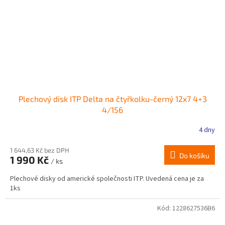
Plechový disk ITP Delta na čtyřkolku-černý 12x7 4+3
4/156
4 dny
1 644,63 Kč bez DPH
Do košíku
1 990 Kč
/ ks
Plechové disky od americké společnosti ITP. Uvedená cena je za
1ks
Kód:
1228627536B6