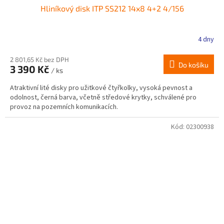
Hliníkový disk ITP SS212 14x8 4+2 4/156
4 dny
2 801,65 Kč bez DPH
Do košíku
3 390 Kč
/ ks
Atraktivní lité disky pro užitkové čtyřkolky, vysoká pevnost a
odolnost, černá barva, včetně středové krytky, schválené pro
provoz na pozemních komunikacích.
Kód:
02300938