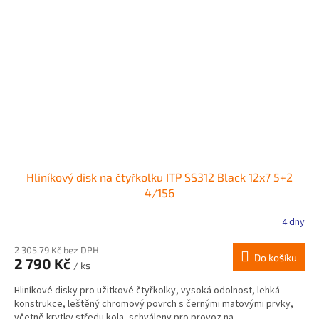
Hliníkový disk na čtyřkolku ITP SS312 Black 12x7 5+2
4/156
4 dny
2 305,79 Kč bez DPH
Do košíku
2 790 Kč
/ ks
Hliníkové disky pro užitkové čtyřkolky, vysoká odolnost, lehká
konstrukce, leštěný chromový povrch s černými matovými prvky,
včetně krytky středu kola, schváleny pro provoz na...