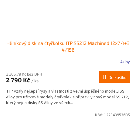
Hliníkový disk na čtyřkolku ITP SS212 Machined 12x7 4+3
4/156
4 dny
2 305,79 Kč bez DPH
Do košíku
2 790 Kč
/ ks
ITP vzaly nejlepší rysy a vlastnosti z velmi úspěšného modelu SS
Alloy pro užitkové modely čtyřkolek a připravily nový model SS 212,
který nejen disky SS Alloy ve všech...
Kód:
1228439536B5