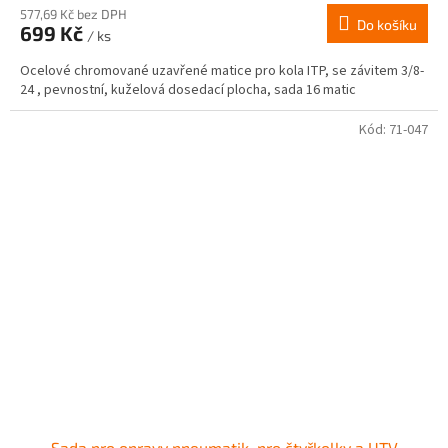
577,69 Kč bez DPH
Do košíku
699 Kč
/ ks
Ocelové chromované uzavřené matice pro kola ITP, se závitem 3/8-
24 , pevnostní, kuželová dosedací plocha, sada 16 matic
Kód:
71-047
Sada pro opravy pneumatik, pro čtyřkolky a UTV