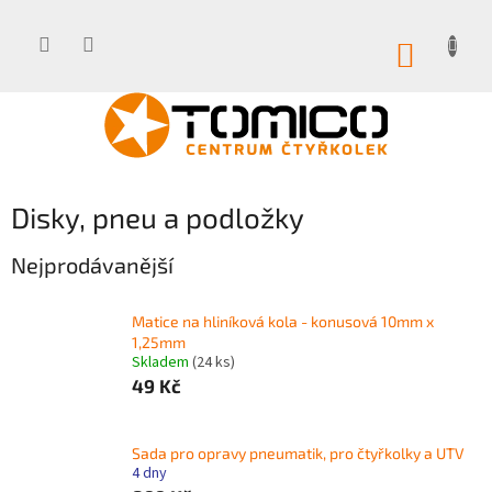
Přejít
na
obsah
NÁKUP
KOŠÍK
Disky, pneu a podložky
Nejprodávanější
Matice na hliníková kola - konusová 10mm x
1,25mm
Skladem
(24 ks)
49 Kč
Sada pro opravy pneumatik, pro čtyřkolky a UTV
4 dny