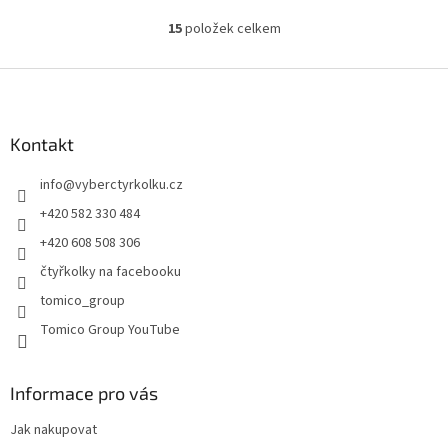
15
položek celkem
O
v
l
Z
á
á
d
p
a
a
Kontakt
c
t
í
info
@
vyberctyrkolku.cz
í
p
r
+420 582 330 484
v
+420 608 508 306
k
y
čtyřkolky na facebooku
v
tomico_group
ý
p
Tomico Group YouTube
i
s
u
Informace pro vás
Jak nakupovat