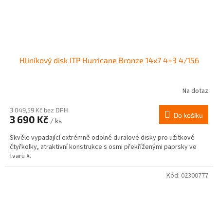
Hliníkový disk ITP Hurricane Bronze 14x7 4+3 4/156
Na dotaz
3 049,59 Kč bez DPH
Do košíku
3 690 Kč
/ ks
Skvěle vypadající extrémně odolné duralové disky pro užitkové
čtyřkolky, atraktivní konstrukce s osmi překříženými paprsky ve
tvaru X.
Kód:
02300777