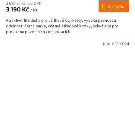
2 636,36 Kč bez DPH
Do košíku
3 190 Kč
/ ks
Atraktivní lité disky pro užitkové čtyřkolky, vysoká pevnost a
odolnost, černá barva, včetně středové krytky, schválené pro
provoz na pozemních komunikacích.
Kód:
02300324