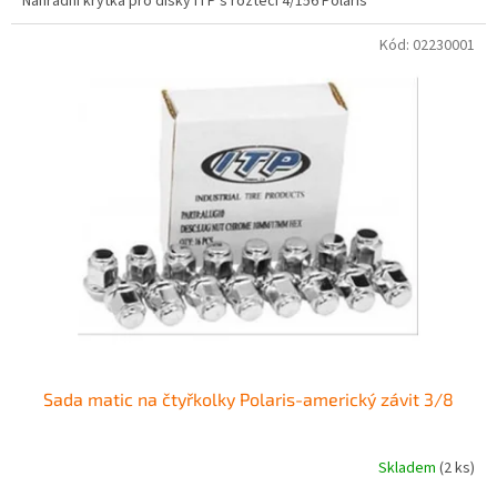
Náhradní krytka pro disky ITP s roztečí 4/156 Polaris
Kód:
02230001
Sada matic na čtyřkolky Polaris-americký závit 3/8
Skladem
(2 ks)