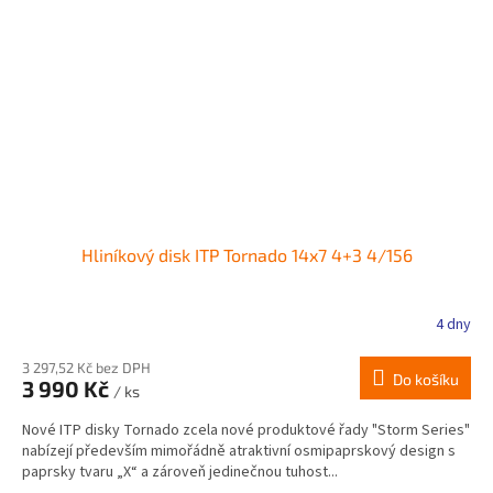
Hliníkový disk ITP Tornado 14x7 4+3 4/156
4 dny
3 297,52 Kč bez DPH
Do košíku
3 990 Kč
/ ks
Nové ITP disky Tornado zcela nové produktové řady "Storm Series"
nabízejí především mimořádně atraktivní osmipaprskový design s
paprsky tvaru „X“ a zároveň jedinečnou tuhost...