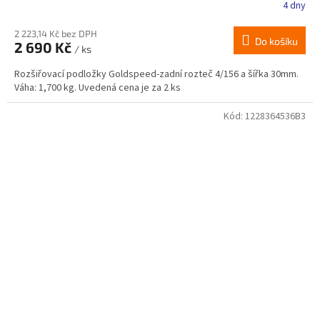
4 dny
2 223,14 Kč bez DPH
Do košíku
2 690 Kč
/ ks
Rozšiřovací podložky Goldspeed-zadní rozteč 4/156 a šířka 30mm.
Váha: 1,700 kg. Uvedená cena je za 2 ks
Kód:
1228364536B3