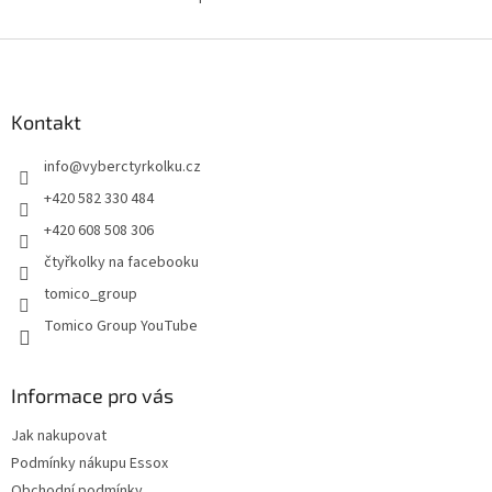
O
v
l
Z
á
á
d
p
a
a
Kontakt
c
t
í
info
@
vyberctyrkolku.cz
í
p
r
+420 582 330 484
v
+420 608 508 306
k
y
čtyřkolky na facebooku
v
tomico_group
ý
p
Tomico Group YouTube
i
s
u
Informace pro vás
Jak nakupovat
Podmínky nákupu Essox
Obchodní podmínky