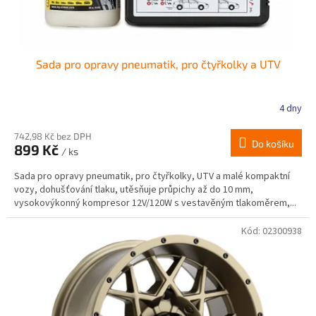
t
ů
Sada pro opravy pneumatik, pro čtyřkolky a UTV
4 dny
Průměrné
hodnocení
produktu
742,98 Kč bez DPH
Do košíku
899 Kč
je
/ ks
2,9
Sada pro opravy pneumatik, pro čtyřkolky, UTV a malé kompaktní
z
vozy, dohušťování tlaku, utěsňuje průpichy až do 10 mm,
5
vysokovýkonný kompresor 12V/120W s vestavěným tlakoměrem,...
hvězdiček.
Kód:
02300938