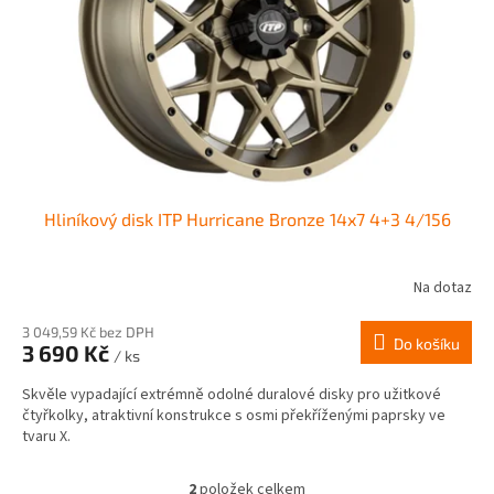
Hliníkový disk ITP Hurricane Bronze 14x7 4+3 4/156
Na dotaz
3 049,59 Kč bez DPH
Do košíku
3 690 Kč
/ ks
Skvěle vypadající extrémně odolné duralové disky pro užitkové
čtyřkolky, atraktivní konstrukce s osmi překříženými paprsky ve
tvaru X.
2
položek celkem