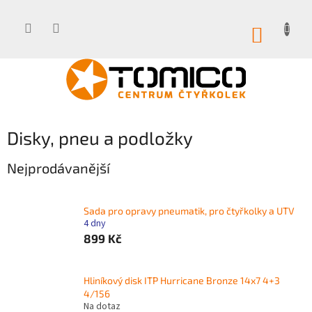
Přejít
na
obsah
NÁKUP
KOŠÍK
Disky, pneu a podložky
Nejprodávanější
Sada pro opravy pneumatik, pro čtyřkolky a UTV
4 dny
899 Kč
Hliníkový disk ITP Hurricane Bronze 14x7 4+3
4/156
Na dotaz