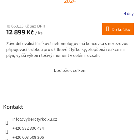
2024
4 dny
10 660,33 Kč bez DPH
Do košíku
12 899 Kč
/ ks
Závodní oválná hliníková nehomologovaná koncovka s nerezovou
připojovací trubkou pro užitkové čtyřkolky, zlepšená reakce na
plyn, vyšší výkon i točivý moment v celém rozsahu...
1
položek celkem
O
v
l
Z
á
á
d
p
a
a
Kontakt
c
t
í
info
@
vyberctyrkolku.cz
í
p
r
+420 582 330 484
v
+420 608 508 306
k