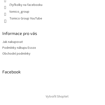
y
čtyřkolky na facebooku
v
tomico_group
ý
p
Tomico Group YouTube
i
s
u
Informace pro vás
Jak nakupovat
Podmínky nákupu Essox
Obchodní podmínky
Facebook
Vytvořil Shoptet