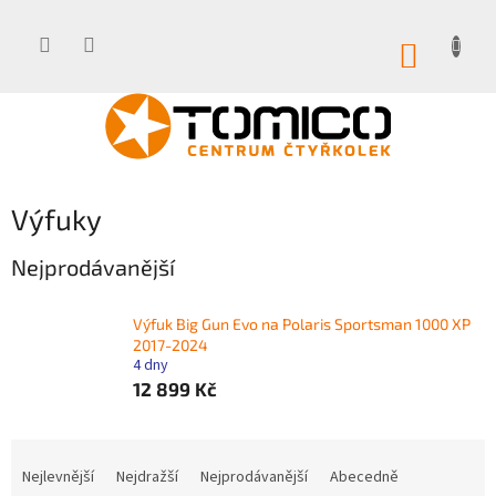
Přejít
na
obsah
NÁKUP
KOŠÍK
Výfuky
Nejprodávanější
Výfuk Big Gun Evo na Polaris Sportsman 1000 XP
2017-2024
4 dny
12 899 Kč
Ř
a
Nejlevnější
Nejdražší
Nejprodávanější
Abecedně