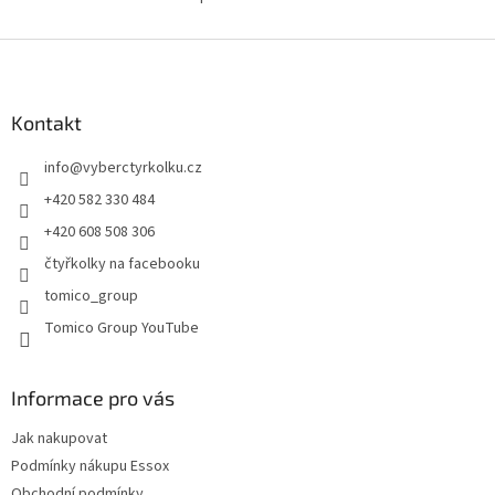
O
v
l
Z
á
á
d
p
a
a
Kontakt
c
t
í
info
@
vyberctyrkolku.cz
í
p
r
+420 582 330 484
v
+420 608 508 306
k
y
čtyřkolky na facebooku
v
tomico_group
ý
p
Tomico Group YouTube
i
s
u
Informace pro vás
Jak nakupovat
Podmínky nákupu Essox
Obchodní podmínky