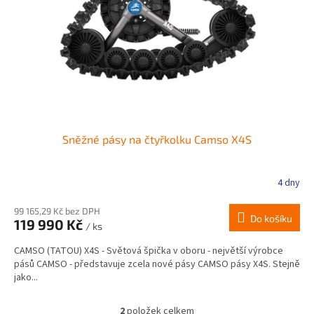
Sněžné pásy na čtyřkolku Camso X4S
4 dny
Průměrné
hodnocení
produktu
99 165,29 Kč bez DPH
Do košíku
119 990 Kč
je
/ ks
5,0
CAMSO (TATOU) X4S - Světová špička v oboru - největší výrobce
z
pásů CAMSO - představuje zcela nové pásy CAMSO pásy X4S. Stejně
5
jako...
hvězdiček.
2
položek celkem