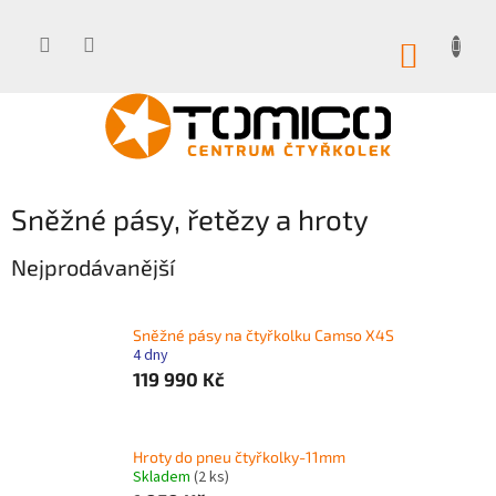
Přejít
na
obsah
NÁKUP
KOŠÍK
Sněžné pásy, řetězy a hroty
Nejprodávanější
Sněžné pásy na čtyřkolku Camso X4S
4 dny
119 990 Kč
Hroty do pneu čtyřkolky-11mm
Skladem
(2 ks)