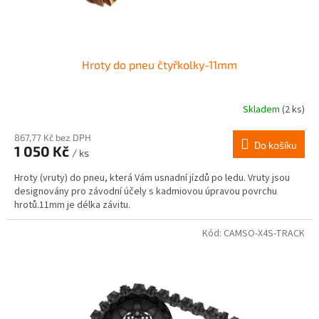
t
ů
Hroty do pneu čtyřkolky-11mm
Skladem
(2 ks)
867,77 Kč bez DPH
Do košíku
1 050 Kč
/ ks
Hroty (vruty) do pneu, která Vám usnadní jízdů po ledu. Vruty jsou
designovány pro závodní účely s kadmiovou úpravou povrchu
hrotů.11mm je délka závitu.
Kód:
CAMSO-X4S-TRACK