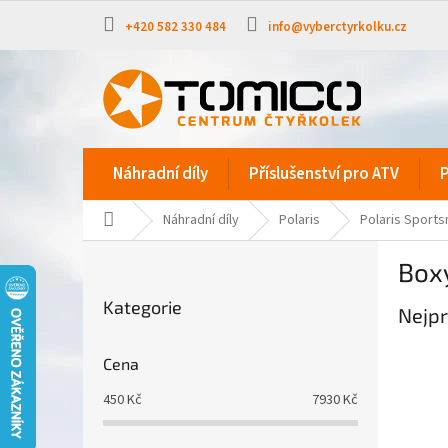
Přejít
na
+420 582 330 484
info@vyberctyrkolku.cz
obsah
Náhradní díly
Příslušenství pro ATV
P
Domů
Náhradní díly
Polaris
Polaris Sport
P
Boxy
o
Přeskočit
s
Kategorie
kategorie
Nejpr
t
r
a
Cena
n
450
Kč
7930
Kč
n
í