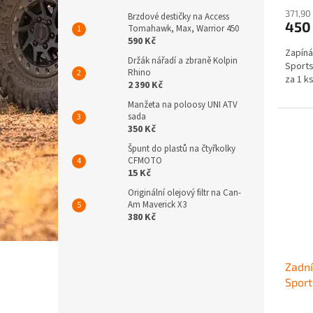
371,90
Brzdové destičky na Access
450
Tomahawk, Max, Warrior 450
590 Kč
Zapíná
Držák nářadí a zbraně Kolpin
Sports
Rhino
za 1 ks
2 390 Kč
Manžeta na poloosy UNI ATV
sada
350 Kč
Špunt do plastů na čtyřkolky
CFMOTO
15 Kč
Originální olejový filtr na Can-
Am Maverick X3
380 Kč
Zadní
Spor