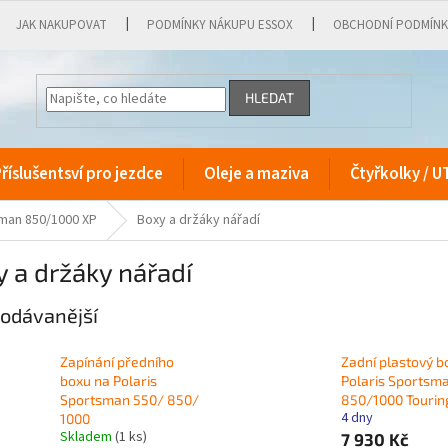
JAK NAKUPOVAT
PODMÍNKY NÁKUPU ESSOX
OBCHODNÍ PODMÍN
HLEDAT
říslušentsví pro jezdce
Oleje a maziva
Čtyřkolky / U
sman 850/1000 XP
Boxy a držáky nářadí
 a držáky nářadí
odávanější
Zapínání předního
Zadní plastový b
boxu na Polaris
Polaris Sportsm
Sportsman 550/ 850/
850/1000 Tourin
4 dny
1000
Skladem
(1 ks)
7 930 Kč