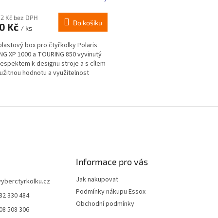
72 Kč bez DPH
Do košíku
30 Kč
/ ks
plastový box pro čtyřkolky Polaris
G XP 1000 a TOURING 850 vyvinutý
respektem k designu stroje a s cílem
 užitnou hodnotu a využitelnost
 Rychlá a...
O
v
l
á
d
a
c
í
Informace pro vás
p
r
Jak nakupovat
vyberctyrkolku.cz
v
Podmínky nákupu Essox
82 330 484
k
Obchodní podmínky
y
08 508 306
v