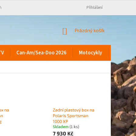
KY
Přihlášení
NÁKUPNÍ
Prázdný košík
KOŠÍK
TV
Can-Am/Sea-Doo 2026
Motocykly
Kontakty
ox na
Zadní plastový box na
an
Polaris Sportsman
g
1000 XP
Skladem
(1 ks)
7 930 Kč