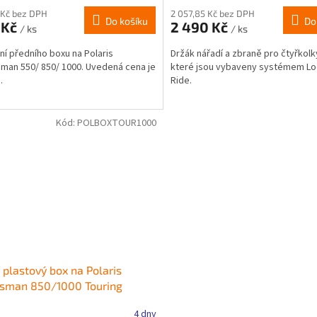
 Kč bez DPH
2 057,85 Kč bez DPH
Do košíku
Do
 Kč
2 490 Kč
/ ks
/ ks
ní předního boxu na Polaris
Držák nářadí a zbraně pro čtyřkolky
man 550/ 850/ 1000. Uvedená cena je
které jsou vybaveny systémem Lo
.
Ride.
Kód:
POLBOXTOUR1000
 plastový box na Polaris
tsman 850/1000 Touring
4 dny