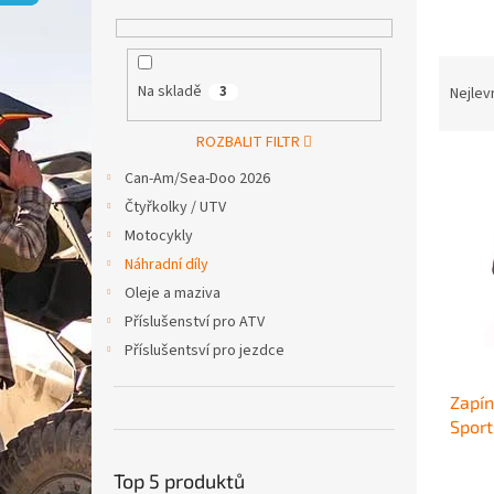
p
a
n
Ř
e
a
Na skladě
3
Nejlev
l
z
e
ROZBALIT FILTR
V
n
Can-Am/Sea-Doo 2026
ý
í
Čtyřkolky / UTV
p
p
i
r
Motocykly
s
o
Náhradní díly
p
d
Oleje a maziva
r
u
Příslušenství pro ATV
o
k
Příslušentsví pro jezdce
d
t
u
ů
Zapín
k
Spor
t
ů
Top 5 produktů