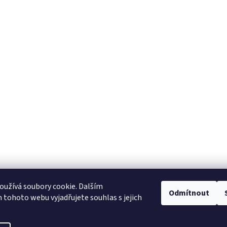
užívá soubory cookie. Dalším
Odmítnout
tohoto webu vyjadřujete souhlas s jejich