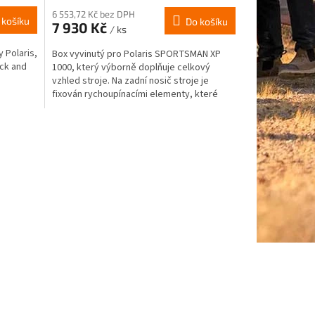
6 553,72 Kč bez DPH
 košíku
Do košíku
7 930 Kč
/ ks
 Polaris,
Box vyvinutý pro Polaris SPORTSMAN XP
ck and
1000, který výborně doplňuje celkový
vzhled stroje. Na zadní nosič stroje je
fixován rychoupínacími elementy, které
zajišťují snadnou a...