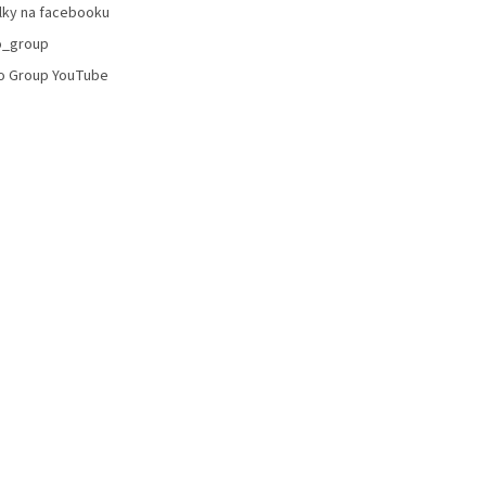
lky na facebooku
ý
p
o_group
i
o Group YouTube
s
u