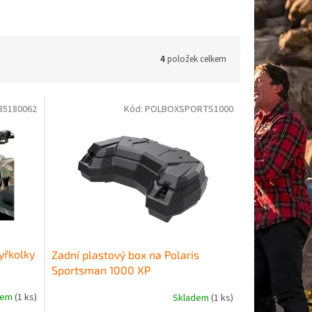
4
položek celkem
35180062
Kód:
POLBOXSPORTS1000
yřkolky
Zadní plastový box na Polaris
Sportsman 1000 XP
dem
(1 ks)
Skladem
(1 ks)