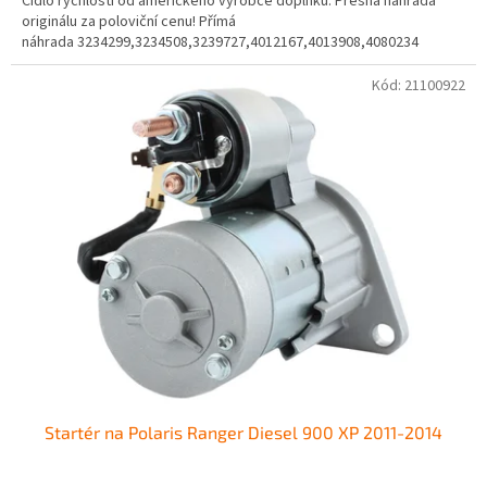
Čidlo rychlosti od amerického výrobce doplňků. Přesná náhrada
originálu za poloviční cenu! Přímá
náhrada 3234299,3234508,3239727,4012167,4013908,4080234
Kód:
21100922
Startér na Polaris Ranger Diesel 900 XP 2011-2014