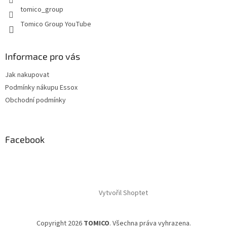
v
tomico_group
ý
p
Tomico Group YouTube
i
s
u
Informace pro vás
Jak nakupovat
Podmínky nákupu Essox
Obchodní podmínky
Facebook
Vytvořil Shoptet
Copyright 2026
TOMICO
. Všechna práva vyhrazena.