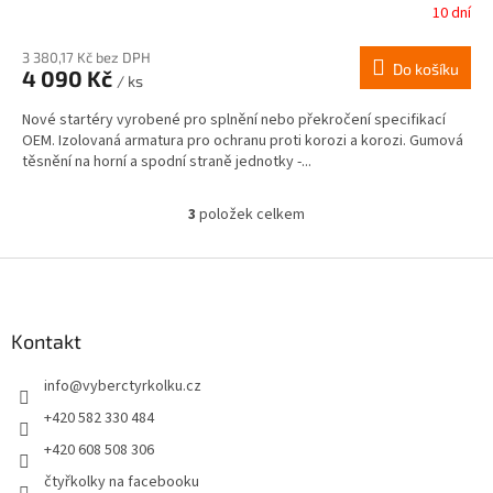
10 dní
3 380,17 Kč bez DPH
Do košíku
4 090 Kč
/ ks
Nové startéry vyrobené pro splnění nebo překročení specifikací
OEM. Izolovaná armatura pro ochranu proti korozi a korozi. Gumová
těsnění na horní a spodní straně jednotky -...
3
položek celkem
O
v
l
Z
á
á
d
p
a
a
Kontakt
c
t
í
info
@
vyberctyrkolku.cz
í
p
r
+420 582 330 484
v
+420 608 508 306
k
y
čtyřkolky na facebooku