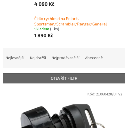
4 090 Kč
Čidlo rychlosti na Polaris
Sportsman/Scrambler/Ranger/General
Skladem
(1 ks)
1 890 Kč
Ř
a
Nejlevnější
Nejdražší
Nejprodávanější
Abecedně
z
e
n
OTEVŘÍT FILTR
í
p
V
Kód:
21060428/UTV2
r
ý
o
p
d
i
u
s
k
p
t