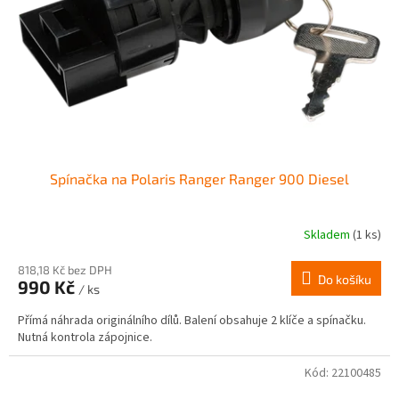
r
ů
o
d
u
k
t
ů
Spínačka na Polaris Ranger Ranger 900 Diesel
Skladem
(1 ks)
818,18 Kč bez DPH
Do košíku
990 Kč
/ ks
Přímá náhrada originálního dílů. Balení obsahuje 2 klíče a spínačku.
Nutná kontrola zápojnice.
Kód:
22100485