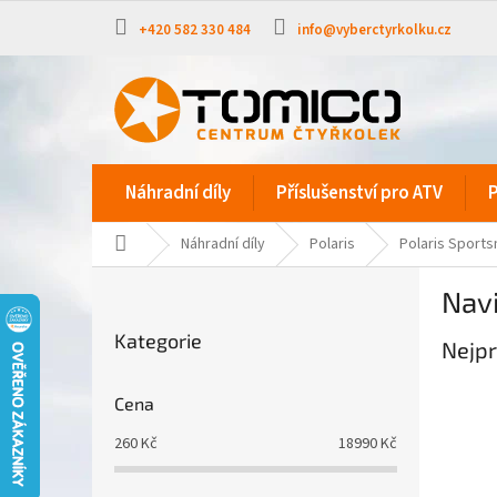
Přejít
na
+420 582 330 484
info@vyberctyrkolku.cz
obsah
Náhradní díly
Příslušenství pro ATV
P
Domů
Náhradní díly
Polaris
Polaris Sport
P
Navi
o
Přeskočit
s
Kategorie
kategorie
Nejpr
t
r
a
Cena
n
260
Kč
18990
Kč
n
í