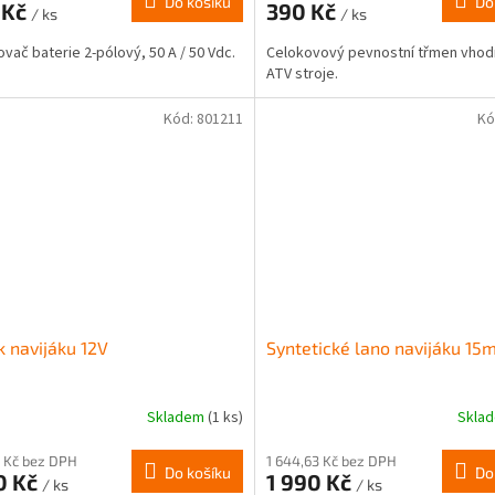
Do košíku
Do
 Kč
390 Kč
/ ks
/ ks
vač baterie 2-pólový, 50 A / 50 Vdc.
Celokovový pevnostní třmen vhod
ATV stroje.
Kód:
801211
Kó
k navijáku 12V
Syntetické lano navijáku 15
Skladem
(1 ks)
Skla
 Kč bez DPH
1 644,63 Kč bez DPH
Do košíku
Do
0 Kč
1 990 Kč
/ ks
/ ks