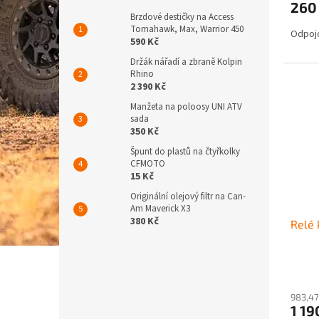
260
Brzdové destičky na Access
Tomahawk, Max, Warrior 450
Odpojo
590 Kč
Držák nářadí a zbraně Kolpin
Rhino
2 390 Kč
Manžeta na poloosy UNI ATV
sada
350 Kč
Špunt do plastů na čtyřkolky
CFMOTO
15 Kč
Originální olejový filtr na Can-
Am Maverick X3
380 Kč
Relé 
983,47
1 19