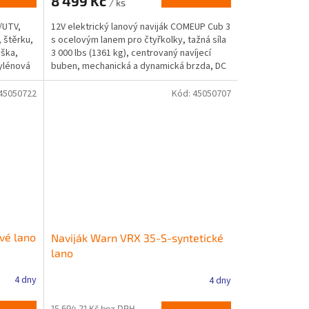
8 499 Kč
/ ks
/UTV,
12V elektrický lanový naviják COMEUP Cub 3
 štěrku,
s ocelovým lanem pro čtyřkolky, tažná síla
ýška,
3 000 lbs (1361 kg), centrovaný navíjecí
ylénová
buben, mechanická a dynamická brzda, DC
motor 800...
45050722
Kód:
45050707
vé lano
Naviják Warn VRX 35-S-syntetické
lano
4 dny
4 dny
15 694,21 Kč bez DPH