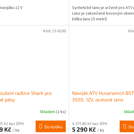
 navijáku 12 V
Syntetické lano je určené pro ATV 
Lano je zakončené kovovým okem 
Délka lana 15 metrů.
Kód:
15-0100
Kó
oužení radlice Shark pro
Naviják ATV Husarwinch BST
né pásy
3500, 12V, ocelové lano
Skladem
(1 ks)
Skla
25 Kč bez DPH
4 371,90 Kč bez DPH
Do košíku
Do
99 Kč
5 290 Kč
/ ks
/ ks