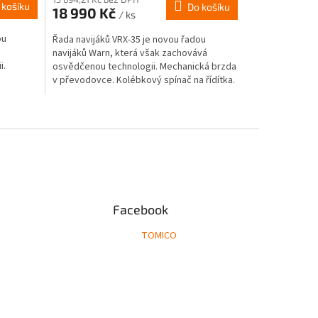
 košíku
Do košíku
18 990 Kč
/ ks
ou
Řada navijáků VRX-35 je novou řadou
navijáků Warn, která však zachovává
i.
osvědčenou technologii. Mechanická brzda
v převodovce. Kolébkový spínač na řídítka.
dovka...
Převodovka planetová....
Facebook
TOMICO