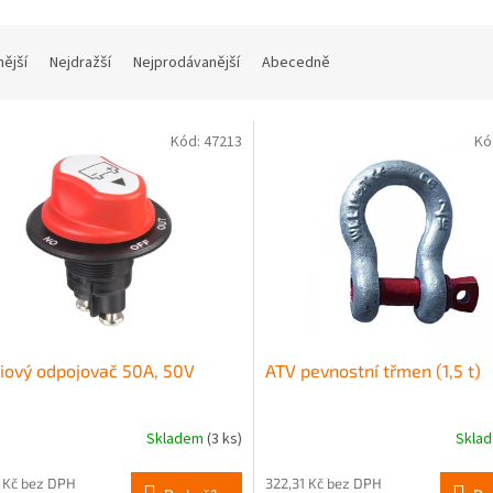
nější
Nejdražší
Nejprodávanější
Abecedně
Kód:
47213
Kó
iový odpojovač 50A, 50V
ATV pevnostní třmen (1,5 t)
Skladem
(3 ks)
Skla
 Kč bez DPH
322,31 Kč bez DPH