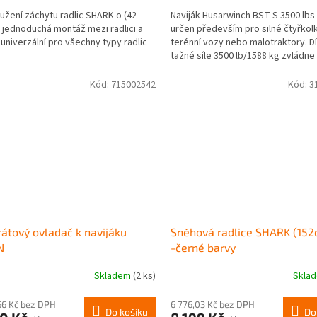
užení záchytu radlic SHARK o (42-
Naviják Husarwinch BST S 3500 lbs 
 jednoduchá montáž mezi radlici a
určen především pro silné čtyřkol
 univerzální pro všechny typy radlic
terénní vozy nebo malotraktory. D
tažné síle 3500 lb/1588 kg zvládne 
středně těžké...
Kód:
715002542
Kód:
3
átový ovladač k navijáku
Sněhová radlice SHARK (152
N
-černé barvy
Skladem
(2 ks)
Skla
66 Kč bez DPH
6 776,03 Kč bez DPH
Do košíku
Do