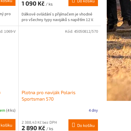
 košíku
Do košíku
1 090 Kč
je
/ ks
4,0
ný pro
Dálkové ovládání s přijímačem je vhodné
z
pro všechny typy navijáků s napětím 12 V.
5
hvězdiček.
d:
1069-V
Kód:
45050812/570
m
Plotna pro naviják Polaris
Sportsman 570
dem
(4 ks)
4 dny
2 388,43 Kč bez DPH
 košíku
Do košíku
2 890 Kč
/ ks