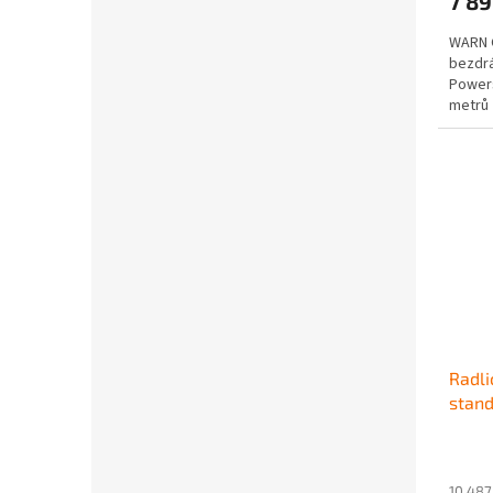
7 8
WARN C
bezdrá
Powers
metrů
Radli
stand
10 487