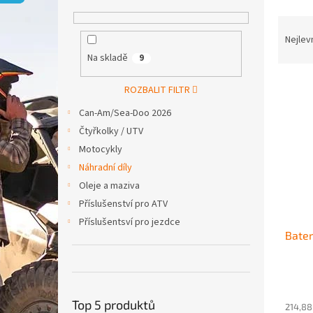
p
a
Ř
n
a
Nejlev
e
z
Na skladě
9
l
e
V
n
ROZBALIT FILTR
ý
í
Can-Am/Sea-Doo 2026
p
p
i
r
Čtyřkolky / UTV
s
o
Motocykly
p
d
Náhradní díly
r
u
Oleje a maziva
o
k
Příslušenství pro ATV
d
t
u
ů
Příslušentsví pro jezdce
Bater
k
t
ů
Top 5 produktů
214,88