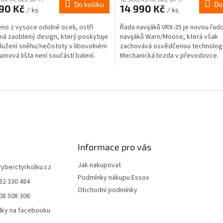
Do košíku
Do
690 Kč
14 990 Kč
/ ks
/ ks
no z vysoce odolné oceli, ostří
Řada navijáků VRX-35 je novou řad
má zaoblený design, který poskytuje
navijáků Warn/Moose, která však
plužení sněhu/nečistoty v libovolném
zachovává osvědčenou technologi
Gumová lišta není součástí balení.
Mechanická brzda v převodovce.
Kolébkový spínač na řídítka. Převo
O
v
l
á
d
a
c
í
Informace pro vás
p
r
Jak nakupovat
vyberctyrkolku.cz
v
Podmínky nákupu Essox
82 330 484
k
Obchodní podmínky
y
08 508 306
v
lky na facebooku
ý
p