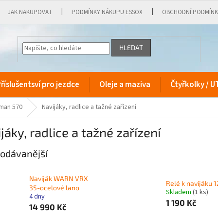
JAK NAKUPOVAT
PODMÍNKY NÁKUPU ESSOX
OBCHODNÍ PODMÍN
HLEDAT
říslušentsví pro jezdce
Oleje a maziva
Čtyřkolky / U
sman 570
Navijáky, radlice a tažné zařízení
jáky, radlice a tažné zařízení
odávanější
Naviják WARN VRX
Relé k navijáku 
35-ocelové lano
Skladem
(1 ks)
4 dny
1 190 Kč
14 990 Kč