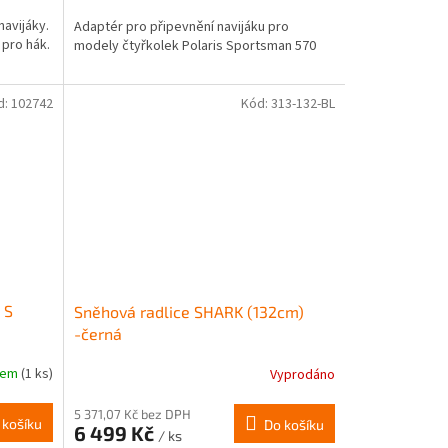
navijáky.
Adaptér pro připevnění navijáku pro
pro hák.
modely čtyřkolek Polaris Sportsman 570
d:
102742
Kód:
313-132-BL
 S
Sněhová radlice SHARK (132cm)
-černá
dem
(1 ks)
Vyprodáno
5 371,07 Kč bez DPH
 košíku
Do košíku
6 499 Kč
/ ks