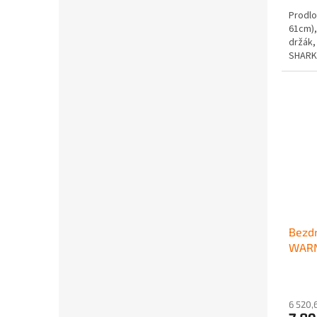
Prodlo
61cm),
držák,
SHARK
Bezdr
WAR
6 520,