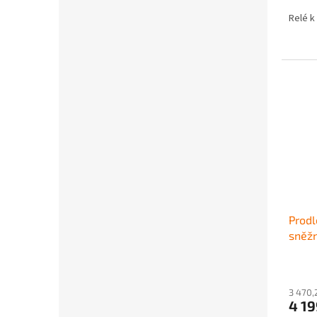
Relé k
Prodl
sněž
3 470,
4 1