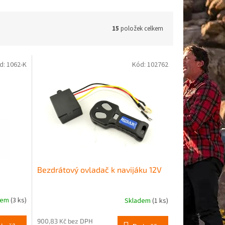
15
položek celkem
d:
1062-K
Kód:
102762
Bezdrátový ovladač k navijáku 12V
dem
(3 ks)
Skladem
(1 ks)
Průměrné
hodnocení
produktu
900,83 Kč bez DPH