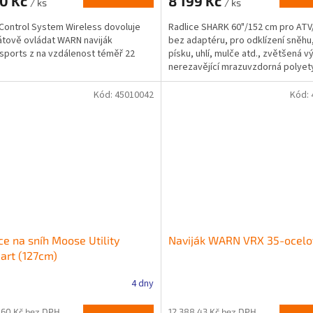
90 Kč
8 199 Kč
/ ks
/ ks
ontrol System Wireless dovoluje
Radlice SHARK 60"/152 cm pro ATV
tově ovládat WARN naviják
bez adaptéru, pro odklízení sněhu,
ports z na vzdálenost téměř 22
písku, uhlí, mulče atd., zvětšená v
nerezavějící mrazuvzdorná polyet
konstrukce,...
Kód:
45010042
Kód:
ce na sníh Moose Utility
Naviják WARN VRX 35-ocelo
art (127cm)
4 dny
,60 Kč bez DPH
12 388,43 Kč bez DPH