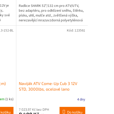
12V je
Radlice SHARK 52"/132 cm pro ATV/UTV,
ky,
bez adaptéru, pro odklízení sněhu, štěrku,
íky své
písku, uhlí, mulče atd., zvětšená výška,
i
nerezavějící mrazuvzdorná polyetylénová
konstrukce,...
13-152-BL
Kód:
123561
cm)
Naviják ATV Come-Up Cub 3 12V
STD, 3000lbs, ocelové lano
dem
(1 ks)
4 dny
7 023,97 Kč bez DPH
 košíku
Do košíku