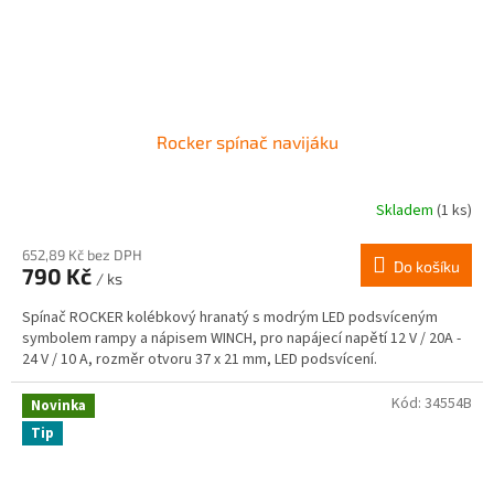
Rocker spínač navijáku
Skladem
(1 ks)
652,89 Kč bez DPH
Do košíku
790 Kč
/ ks
Spínač ROCKER kolébkový hranatý s modrým LED podsvíceným
symbolem rampy a nápisem WINCH, pro napájecí napětí 12 V / 20A -
24 V / 10 A, rozměr otvoru 37 x 21 mm, LED podsvícení.
Kód:
34554B
Novinka
Tip