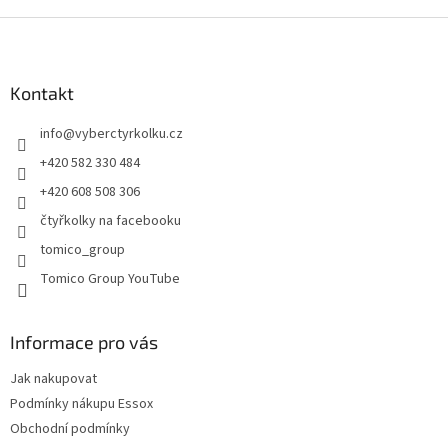
v
l
Z
á
á
d
p
a
a
Kontakt
c
t
í
info
@
vyberctyrkolku.cz
í
p
r
+420 582 330 484
v
+420 608 508 306
k
y
čtyřkolky na facebooku
v
tomico_group
ý
p
Tomico Group YouTube
i
s
u
Informace pro vás
Jak nakupovat
Podmínky nákupu Essox
Obchodní podmínky