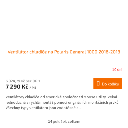
Ventilátor chladiče na Polaris General 1000 2016-2018
10 dní
6 024,79 Kč bez DPH
Do košíku
7 290 Kč
/ ks
Ventilátory chladiče od americké společnosti Moose Utility. Velmi
jednoduchá a rychlá montáž pomocí originálních montážních prvků.
Všechny typy ventilátoru jsou vodotěsné a...
14
položek celkem
O