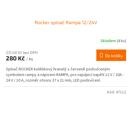
Rocker spínač Rampa 12/24V
Skladem
(4 ks)
231,40 Kč bez DPH
Do košíku
280 Kč
/ ks
Spínač ROCKER kolébkový hranatý s červeně podsvíceným
symbolem rampy a nápisem RAMPA, pro napájecí napětí 12 V / 20A -
24 V / 10 A, rozměr otvoru 37 x 21 mm, LED podsvícení.
Kód:
47112