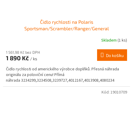
Čidlo rychlosti na Polaris
Sportsman/Scrambler/Ranger/General
Skladem
(1 ks)
1 561,98 Kč bez DPH
Do košíku
1 890 Kč
/ ks
Čidlo rychlosti od amerického výrobce doplňků. Přesná náhrada
originálu za poloviční cenu! Přímá
náhrada 3234299,3234508,3239727,4012167,4013908,4080234
Kód:
19010709