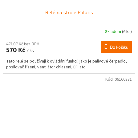
Relé na stroje Polaris
Skladem
(6 ks)
471,07 Kč bez DPH
Do košíku
570 Kč
/ ks
Tato relé se používají k ovládání funkcí, jako je palivové čerpadlo,
posilovač řízení, ventilátor chlazení, EFI atd.
Kód:
06160331