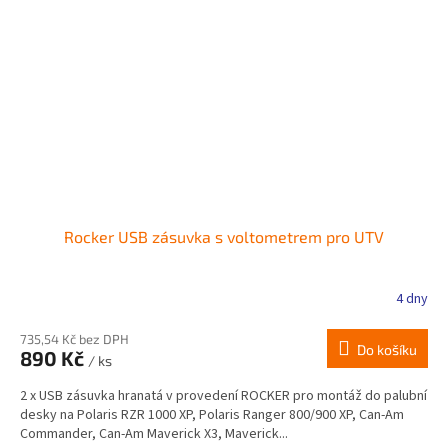
Rocker USB zásuvka s voltometrem pro UTV
4 dny
735,54 Kč bez DPH
Do košíku
890 Kč
/ ks
2 x USB zásuvka hranatá v provedení ROCKER pro montáž do palubní
desky na Polaris RZR 1000 XP, Polaris Ranger 800/900 XP, Can-Am
Commander, Can-Am Maverick X3, Maverick...