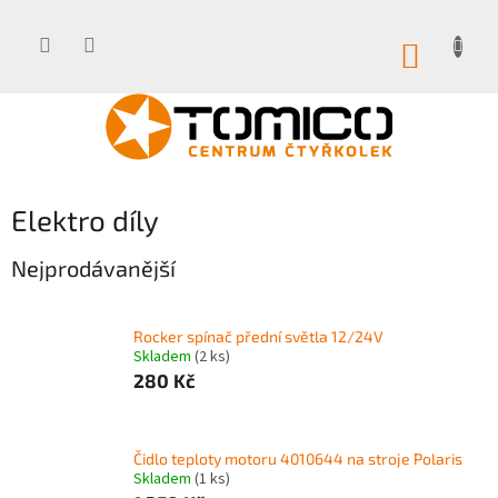
Přejít
na
obsah
NÁKUP
KOŠÍK
Elektro díly
Nejprodávanější
Rocker spínač přední světla 12/24V
Skladem
(2 ks)
280 Kč
Čidlo teploty motoru 4010644 na stroje Polaris
Skladem
(1 ks)