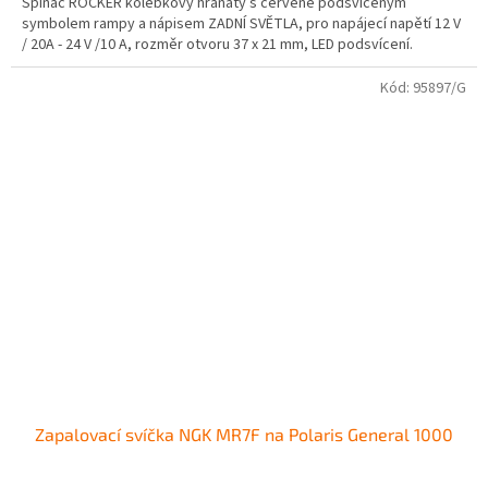
Spínač ROCKER kolébkový hranatý s červeně podsvíceným
symbolem rampy a nápisem ZADNÍ SVĚTLA, pro napájecí napětí 12 V
/ 20A - 24 V /10 A, rozměr otvoru 37 x 21 mm, LED podsvícení.
Kód:
95897/G
Zapalovací svíčka NGK MR7F na Polaris General 1000