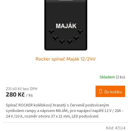
r
ů
o
d
u
k
t
ů
Rocker spínač Maják 12/24V
Skladem
(2 ks)
231,40 Kč bez DPH
Do košíku
280 Kč
/ ks
Spínač ROCKER kolébkový hranatý s červeně podsvíceným
symbolem rampy a nápisem MAJÁK, pro napájecí napětí 12 V / 20A -
24 V /10 A, rozměr otvoru 37 x 21 mm, LED podsvícení.
Kód:
47114