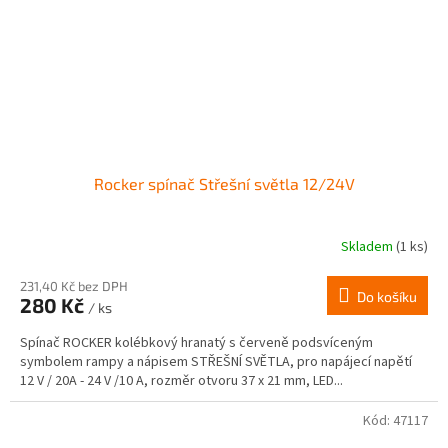
Rocker spínač Střešní světla 12/24V
Skladem
(1 ks)
231,40 Kč bez DPH
Do košíku
280 Kč
/ ks
Spínač ROCKER kolébkový hranatý s červeně podsvíceným
symbolem rampy a nápisem STŘEŠNÍ SVĚTLA, pro napájecí napětí
12 V / 20A - 24 V /10 A, rozměr otvoru 37 x 21 mm, LED...
Kód:
47117