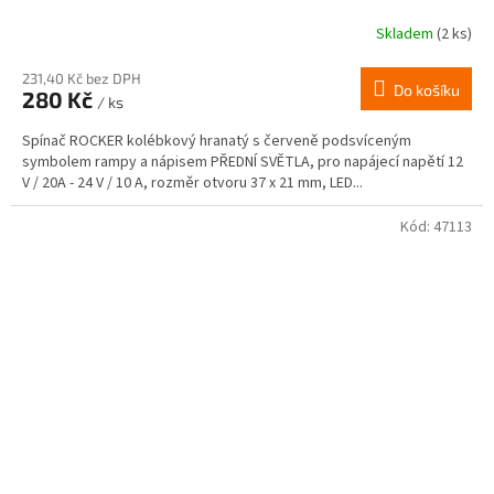
Skladem
(2 ks)
231,40 Kč bez DPH
Do košíku
280 Kč
/ ks
Spínač ROCKER kolébkový hranatý s červeně podsvíceným
symbolem rampy a nápisem PŘEDNÍ SVĚTLA, pro napájecí napětí 12
V / 20A - 24 V / 10 A, rozměr otvoru 37 x 21 mm, LED...
Kód:
47113