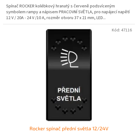
Spínač ROCKER kolébkový hranatý s červeně podsvíceným
symbolem rampy a nápisem PRACOVNÍ SVĚTLA, pro napájecí napětí
12 V / 20A - 24 V /10 A, rozměr otvoru 37 x 21 mm, LED...
Kód:
47116
Rocker spínač přední světla 12/24V