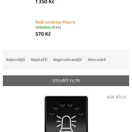
1 350 Kč
Relé na stroje Polaris
Skladem
(6 ks)
570 Kč
Ř
a
Nejlevnější
Nejdražší
Nejprodávanější
Abecedně
z
e
n
OTEVŘÍT FILTR
í
p
V
Kód:
47115
r
ý
o
p
d
i
u
s
k
p
t