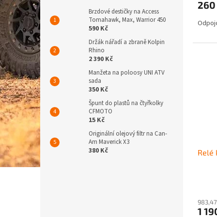
260
Brzdové destičky na Access
Tomahawk, Max, Warrior 450
Odpojo
590 Kč
Držák nářadí a zbraně Kolpin
Rhino
2 390 Kč
Manžeta na poloosy UNI ATV
sada
350 Kč
Špunt do plastů na čtyřkolky
CFMOTO
15 Kč
Originální olejový filtr na Can-
Am Maverick X3
380 Kč
Relé 
983,47
1 19