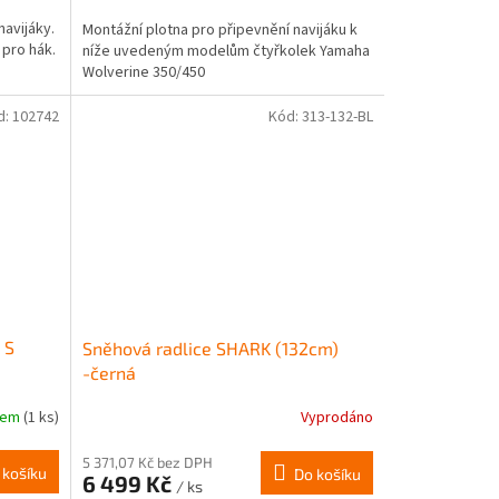
navijáky.
Montážní plotna pro připevnění navijáku k
pro hák.
níže uvedeným modelům čtyřkolek Yamaha
Wolverine 350/450
d:
102742
Kód:
313-132-BL
 S
Sněhová radlice SHARK (132cm)
-černá
dem
(1 ks)
Vyprodáno
5 371,07 Kč bez DPH
 košíku
Do košíku
6 499 Kč
/ ks