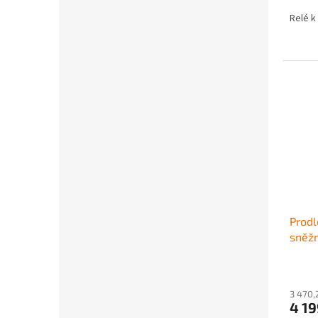
Relé k
Prodl
sněž
3 470,
4 1