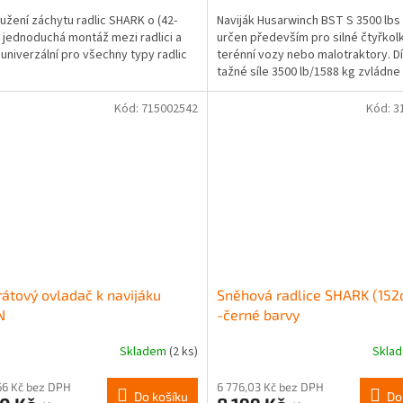
užení záchytu radlic SHARK o (42-
Naviják Husarwinch BST S 3500 lbs 
 jednoduchá montáž mezi radlici a
určen především pro silné čtyřkol
 univerzální pro všechny typy radlic
terénní vozy nebo malotraktory. D
tažné síle 3500 lb/1588 kg zvládne 
středně těžké...
Kód:
715002542
Kód:
3
átový ovladač k navijáku
Sněhová radlice SHARK (152
N
-černé barvy
Skladem
(2 ks)
Skla
66 Kč bez DPH
6 776,03 Kč bez DPH
Do košíku
Do