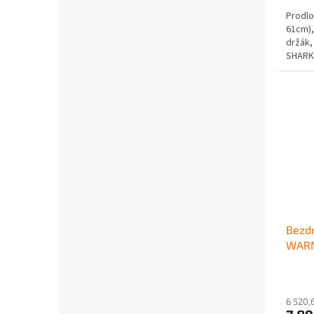
Prodlo
61cm),
držák,
SHARK
Bezdr
WAR
6 520,