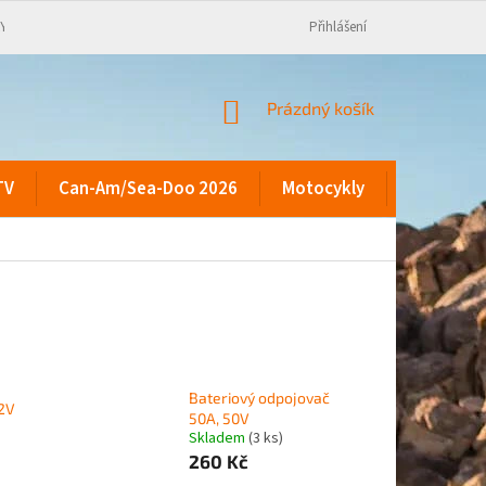
KY
Přihlášení
NÁKUPNÍ
Prázdný košík
KOŠÍK
TV
Can-Am/Sea-Doo 2026
Motocykly
Kontakty
Bateriový odpojovač
12V
50A, 50V
Skladem
(3 ks)
260 Kč