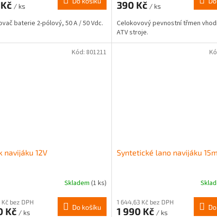
Do košíku
Do
 Kč
390 Kč
/ ks
/ ks
vač baterie 2-pólový, 50 A / 50 Vdc.
Celokovový pevnostní třmen vhod
ATV stroje.
Kód:
801211
Kó
k navijáku 12V
Syntetické lano navijáku 15
Skladem
(1 ks)
Skla
 Kč bez DPH
1 644,63 Kč bez DPH
Do košíku
Do
0 Kč
1 990 Kč
/ ks
/ ks