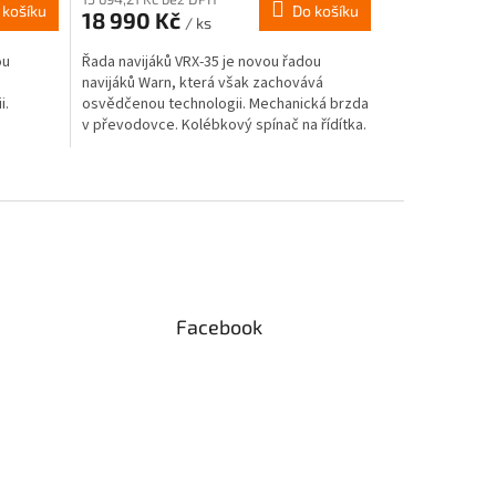
 košíku
Do košíku
18 990 Kč
/ ks
ou
Řada navijáků VRX-35 je novou řadou
navijáků Warn, která však zachovává
i.
osvědčenou technologii. Mechanická brzda
v převodovce. Kolébkový spínač na řídítka.
dovka...
Převodovka planetová....
Facebook