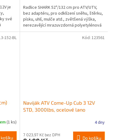
12V je
Radlice SHARK 52"/132 cm pro ATV/UTV,
ky,
bez adaptéru, pro odklízení sněhu, štěrku,
íky své
písku, uhlí, mulče atd., zvětšená výška,
i
nerezavějící mrazuvzdorná polyetylénová
konstrukce,...
13-152-BL
Kód:
123561
cm)
Naviják ATV Come-Up Cub 3 12V
STD, 3000lbs, ocelové lano
dem
(1 ks)
4 dny
7 023,97 Kč bez DPH
 košíku
Do košíku