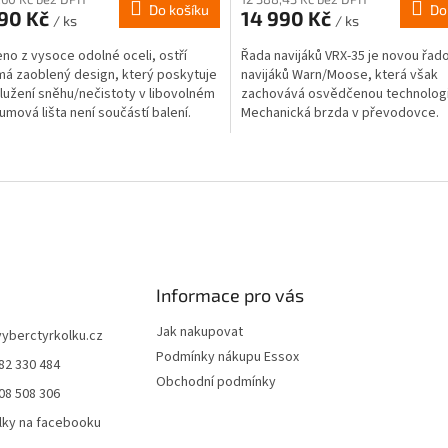
Do košíku
Do
690 Kč
14 990 Kč
/ ks
/ ks
no z vysoce odolné oceli, ostří
Řada navijáků VRX-35 je novou řad
má zaoblený design, který poskytuje
navijáků Warn/Moose, která však
plužení sněhu/nečistoty v libovolném
zachovává osvědčenou technologi
Gumová lišta není součástí balení.
Mechanická brzda v převodovce.
Kolébkový spínač na řídítka. Převo
O
v
l
á
d
a
c
í
Informace pro vás
p
r
Jak nakupovat
vyberctyrkolku.cz
v
Podmínky nákupu Essox
82 330 484
k
Obchodní podmínky
y
08 508 306
v
lky na facebooku
ý
p