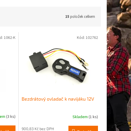
15
položek celkem
d:
1062-K
Kód:
102762
Bezdrátový ovladač k navijáku 12V
dem
(3 ks)
Skladem
(1 ks)
Průměrné
hodnocení
produktu
900,83 Kč bez DPH