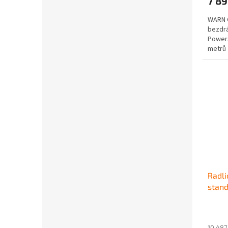
7 8
WARN C
bezdrá
Powers
metrů
Radli
stand
10 487