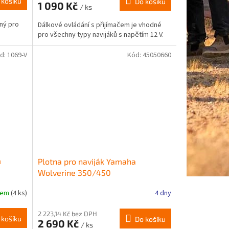
 košíku
Do košíku
1 090 Kč
je
/ ks
4,0
ný pro
Dálkové ovládání s přijímačem je vhodné
z
pro všechny typy navijáků s napětím 12 V.
5
hvězdiček.
d:
1069-V
Kód:
45050660
m
Plotna pro naviják Yamaha
Wolverine 350/450
dem
(4 ks)
4 dny
2 223,14 Kč bez DPH
 košíku
Do košíku
2 690 Kč
/ ks