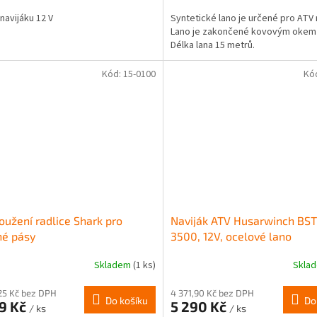
 navijáku 12 V
Syntetické lano je určené pro ATV 
Lano je zakončené kovovým okem 
Délka lana 15 metrů.
Kód:
15-0100
Kó
oužení radlice Shark pro
Naviják ATV Husarwinch BST
né pásy
3500, 12V, ocelové lano
Skladem
(1 ks)
Skla
25 Kč bez DPH
4 371,90 Kč bez DPH
Do košíku
Do
99 Kč
5 290 Kč
/ ks
/ ks