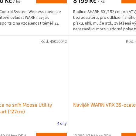
90 Kč
8 199 Kč
/ ks
/ ks
ontrol System Wireless dovoluje
Radlice SHARK 60"/152 cm pro ATV
tově ovládat WARN naviják
bez adaptéru, pro odklízení sněhu,
ports z na vzdálenost téměř 22
písku, uhlí, mulče atd., zvětšená v
nerezavějící mrazuvzdorná polyet
konstrukce,...
Kód:
45010042
Kód:
ce na sníh Moose Utility
Naviják WARN VRX 35-ocelo
art (127cm)
4 dny
,60 Kč bez DPH
12 388,43 Kč bez DPH