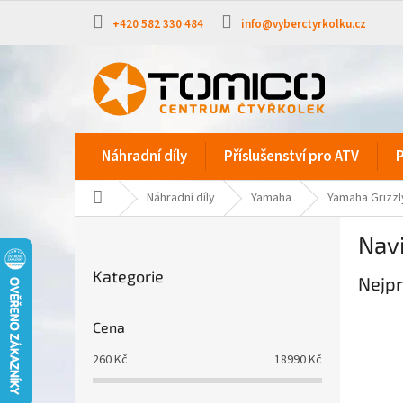
Přejít
na
+420 582 330 484
info@vyberctyrkolku.cz
obsah
Náhradní díly
Příslušenství pro ATV
P
Domů
Náhradní díly
Yamaha
Yamaha Grizzl
P
Navi
o
Přeskočit
s
Kategorie
kategorie
Nejpr
t
r
a
Cena
n
260
Kč
18990
Kč
n
í