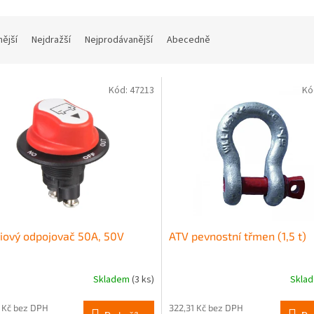
nější
Nejdražší
Nejprodávanější
Abecedně
Kód:
47213
Kó
iový odpojovač 50A, 50V
ATV pevnostní třmen (1,5 t)
Skladem
(3 ks)
Skla
 Kč bez DPH
322,31 Kč bez DPH