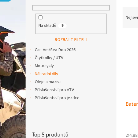
p
a
Ř
n
a
Nejlev
e
z
Na skladě
9
l
e
V
n
ROZBALIT FILTR
ý
í
Can-Am/Sea-Doo 2026
p
p
i
r
Čtyřkolky / UTV
s
o
Motocykly
p
d
Náhradní díly
r
u
Oleje a maziva
o
k
Příslušenství pro ATV
d
t
u
ů
Příslušentsví pro jezdce
Bater
k
t
ů
Top 5 produktů
214,88