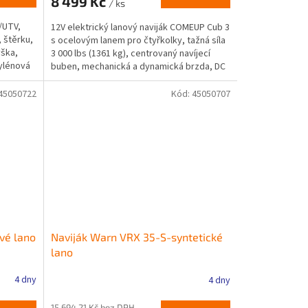
8 499 Kč
/ ks
/UTV,
12V elektrický lanový naviják COMEUP Cub 3
 štěrku,
s ocelovým lanem pro čtyřkolky, tažná síla
ýška,
3 000 lbs (1361 kg), centrovaný navíjecí
ylénová
buben, mechanická a dynamická brzda, DC
motor 800...
45050722
Kód:
45050707
vé lano
Naviják Warn VRX 35-S-syntetické
lano
4 dny
4 dny
15 694,21 Kč bez DPH