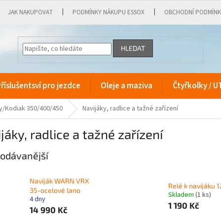
JAK NAKUPOVAT
PODMÍNKY NÁKUPU ESSOX
OBCHODNÍ PODMÍN
HLEDAT
říslušentsví pro jezdce
Oleje a maziva
Čtyřkolky / U
y/Kodiak 350/400/450
Navijáky, radlice a tažné zařízení
jáky, radlice a tažné zařízení
odávanější
Naviják WARN VRX
Relé k navijáku 
35-ocelové lano
Skladem
(1 ks)
4 dny
1 190 Kč
14 990 Kč