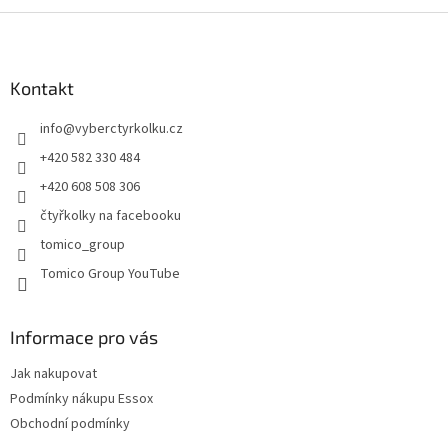
l
Z
á
á
d
p
a
a
Kontakt
c
t
í
info
@
vyberctyrkolku.cz
í
p
r
+420 582 330 484
v
+420 608 508 306
k
y
čtyřkolky na facebooku
v
tomico_group
ý
p
Tomico Group YouTube
i
s
u
Informace pro vás
Jak nakupovat
Podmínky nákupu Essox
Obchodní podmínky