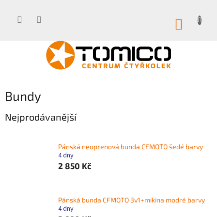
Přejít
na
obsah
NÁKUP
KOŠÍK
Bundy
Nejprodávanější
Pánská neoprenová bunda CFMOTO šedé barvy
4 dny
2 850 Kč
Pánská bunda CFMOTO 3v1+mikina modré barvy
4 dny