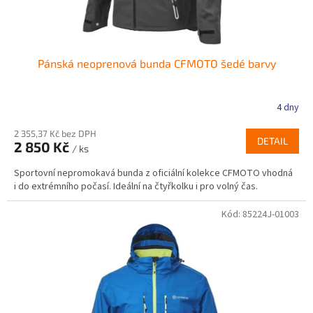
t
ů
Pánská neoprenová bunda CFMOTO šedé barvy
4 dny
2 355,37 Kč bez DPH
DETAIL
2 850 Kč
/ ks
Sportovní nepromokavá bunda z oficiální kolekce CFMOTO vhodná
i do extrémního počasí. Ideální na čtyřkolku i pro volný čas.
Kód:
85224J-01003