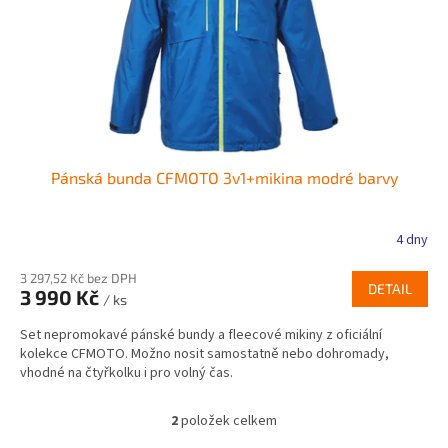
Pánská bunda CFMOTO 3v1+mikina modré barvy
4 dny
3 297,52 Kč bez DPH
DETAIL
3 990 Kč
/ ks
Set nepromokavé pánské bundy a fleecové mikiny z oficiální
kolekce CFMOTO. Možno nosit samostatně nebo dohromady,
vhodné na čtyřkolku i pro volný čas.
2
položek celkem
O
v