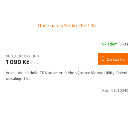
Duše na čtyřkolku 26x11-14
Skladem
(3 ks)
Průměrné
hodnocení
produktu
900,83 Kč bez DPH
Do košíku
1 090 Kč
je
/ ks
5,0
Velmi odolná duše TR6 od amerického výrobce Moose Utility. Balení
z
obsahuje 1 ks
5
hvězdiček.
Kód:
03510043