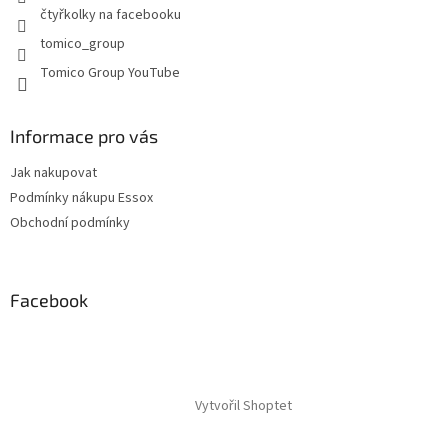
p
čtyřkolky na facebooku
i
tomico_group
s
u
Tomico Group YouTube
Informace pro vás
Jak nakupovat
Podmínky nákupu Essox
Obchodní podmínky
Facebook
Vytvořil Shoptet