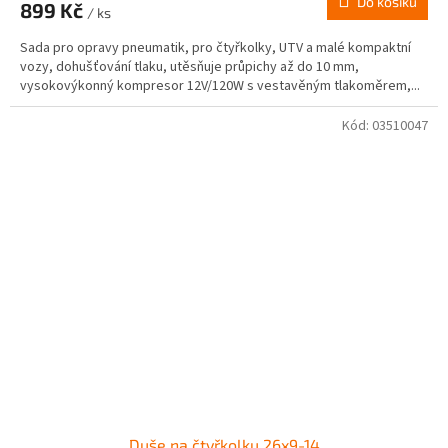
Do košíku
899 Kč
je
/ ks
2,9
Sada pro opravy pneumatik, pro čtyřkolky, UTV a malé kompaktní
z
vozy, dohušťování tlaku, utěsňuje průpichy až do 10 mm,
5
vysokovýkonný kompresor 12V/120W s vestavěným tlakoměrem,...
hvězdiček.
Kód:
03510047
Duše na čtyřkolku 26x9-14