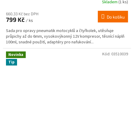
Skladem
(1 ks)
660,33 Kč bez DPH
Do košíku
799 Kč
/ ks
Sada pro opravy pneumatik motocyklů a čtyřkolek, utěsňuje
průpichy až do 6mm, vysokovýkonný 12V kompresor, těsnící náplň
100ml, snadné použití, adaptéry pro nafukování...
Kód:
03510039
Novinka
Tip