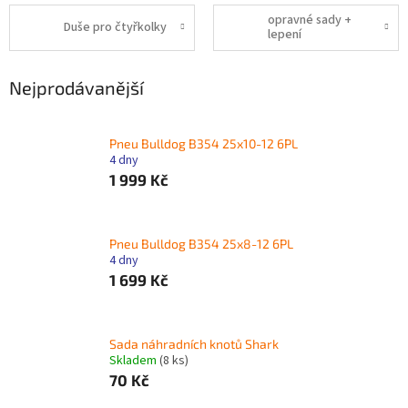
opravné sady +
Duše pro čtyřkolky
lepení
Nejprodávanější
Pneu Bulldog B354 25x10-12 6PL
4 dny
1 999 Kč
Pneu Bulldog B354 25x8-12 6PL
4 dny
1 699 Kč
Sada náhradních knotů Shark
Skladem
(8 ks)
70 Kč