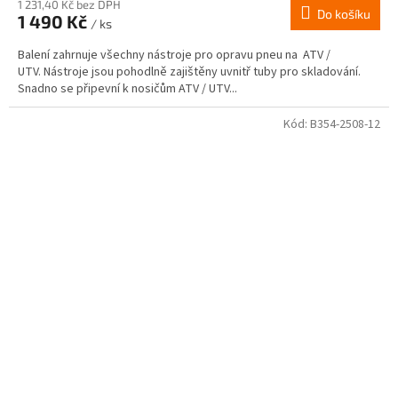
1 231,40 Kč bez DPH
Do košíku
1 490 Kč
/ ks
Balení zahrnuje všechny nástroje pro opravu pneu na ATV /
UTV. Nástroje jsou pohodlně zajištěny uvnitř tuby pro skladování.
Snadno se připevní k nosičům ATV / UTV...
Kód:
B354-2508-12