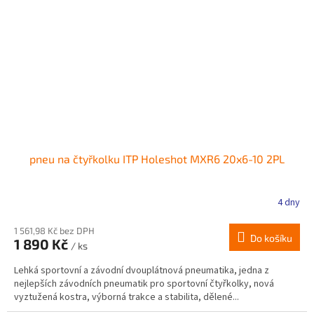
pneu na čtyřkolku ITP Holeshot MXR6 20x6-10 2PL
4 dny
1 561,98 Kč bez DPH
Do košíku
1 890 Kč
/ ks
Lehká sportovní a závodní dvouplátnová pneumatika, jedna z
nejlepších závodních pneumatik pro sportovní čtyřkolky, nová
vyztužená kostra, výborná trakce a stabilita, dělené...