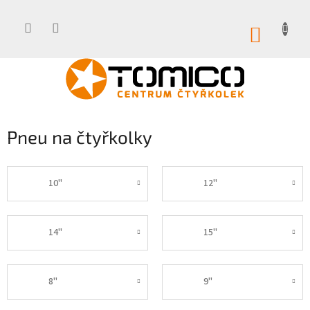
Přejít
na
obsah
NÁKUP
KOŠÍK
Pneu na čtyřkolky
10"
12"
14"
15"
8"
9"