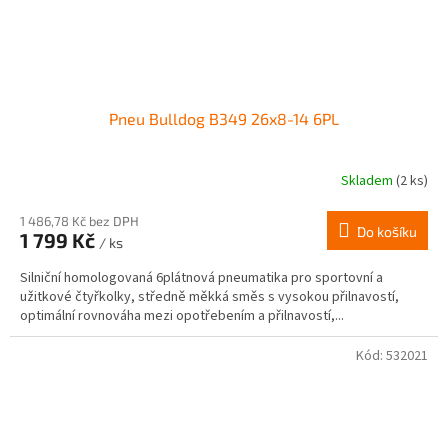
Pneu Bulldog B349 26x8-14 6PL
Skladem
(2 ks)
1 486,78 Kč bez DPH
Do košíku
1 799 Kč
/ ks
Silniční homologovaná 6plátnová pneumatika pro sportovní a
užitkové čtyřkolky, středně měkká směs s vysokou přilnavostí,
optimální rovnováha mezi opotřebením a přilnavostí,...
Kód:
532021