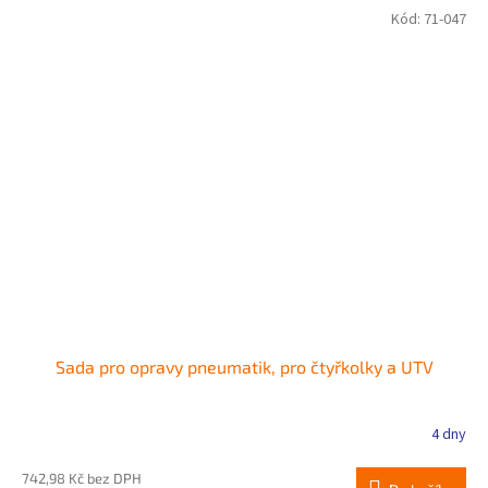
Kód:
71-047
Sada pro opravy pneumatik, pro čtyřkolky a UTV
4 dny
Průměrné
hodnocení
produktu
742,98 Kč bez DPH