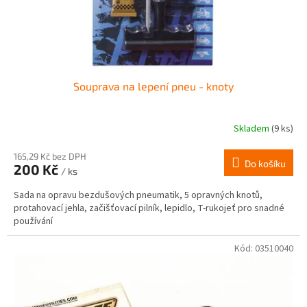
Souprava na lepení pneu - knoty
Skladem
(9 ks)
Průměrné
hodnocení
produktu
165,29 Kč bez DPH
Do košíku
200 Kč
je
/ ks
4,0
Sada na opravu bezdušových pneumatik, 5 opravných knotů,
z
protahovací jehla, začišťovací pilník, lepidlo, T-rukojeť pro snadné
5
používání
hvězdiček.
Kód:
03510040