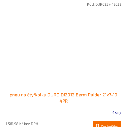
Kód:
DUR0217-42012
pneu na čtyřkolku DURO DI2012 Berm Raider 21x7-10
4PR
4 dny
1 561,98 Kč bez DPH
Do košíku