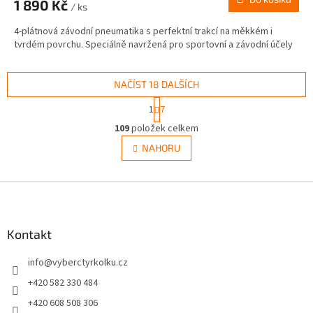
1 890 Kč
/ ks
4-plátnová závodní pneumatika s perfektní trakcí na měkkém i
tvrdém povrchu. Speciálně navržená pro sportovní a závodní účely
NAČÍST 18 DALŠÍCH
S
1
7
t
O
r
109
položek celkem
v
á
l
NAHORU
n
á
k
d
o
v
Z
a
á
c
á
n
í
p
í
p
a
Kontakt
r
t
v
info
@
vyberctyrkolku.cz
í
k
y
+420 582 330 484
v
+420 608 508 306
ý