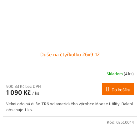
Duše na čtyřkolku 26x9-12
Skladem
(4 ks)
900,83 Kč bez DPH
Do košíku
1 090 Kč
/ ks
Velmi odolná duše TR6 od amerického výrobce Moose Utility. Balení
obsahuje 1 ks.
Kód:
03510044