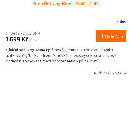
Pneu Bulldog B354 25x8-12 6PL
4 dny
1 404,13 Kč bez DPH
Do košíku
1 699 Kč
/ ks
Silniční homologovaná 6plátnová pneumatika pro sportovní a
užitkové čtyřkolky, středně měkká směs s vysokou přilnavostí,
optimální rovnováha mezi opotřebením a přilnavostí,...
Kód:
B349-2608-14