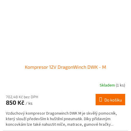
Kompresor 12V DragonWinch DWK - M
Skladem
(1 ks)
702,48 Kč bez DPH
Do košíku
850 Kč
/ ks
Vzduchový kompresor Dragonwinch DWK M je skvělý pomocník,
který slouží především k huštění pneumatik. Díky přídavným
koncovkám lze také nahustit míče, matrace, gumové hračky...