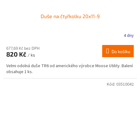
Duše na čtyřkolku 20x11-9
4 dny
677,69 Kč bez DPH
Do košíku
820 Kč
/ ks
Velmi odolná duše TR6 od amerického výrobce Moose Utility. Balení
obsahuje 1 ks.
Kód:
03510042