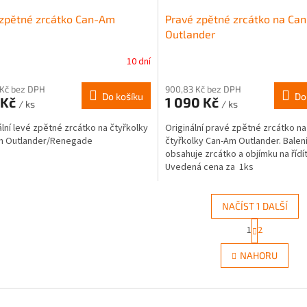
zpětné zrcátko Can-Am
Pravé zpětné zrcátko na Ca
Outlander
10 dní
 Kč bez DPH
900,83 Kč bez DPH
Do košíku
Do
 Kč
1 090 Kč
/ ks
/ ks
ální levé zpětné zrcátko na čtyřkolky
Originální pravé zpětné zrcátko na
m Outlander/Renegade
čtyřkolky Can-Am Outlander. Balen
obsahuje zrcátko a objímku na řídí
Uvedená cena za 1ks
NAČÍST 1 DALŠÍ
S
1
2
O
t
r
v
NAHORU
á
l
n
á
k
d
o
a
v