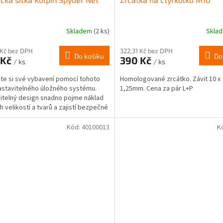
Skladem
(2 ks)
Skla
 Kč bez DPH
322,31 Kč bez DPH
Do košíku
Do
 Kč
390 Kč
/ ks
/ ks
ěte si své vybavení pomocí tohoto
Homologované zrcátko. Závit 10 x
astavitelného úložného systému.
1,25mm. Cena za pár L+P
itelný design snadno pojme náklad
h velikostí a tvarů a zajistí bezpečné
í....
Kód:
40100013
K