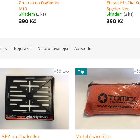
Zrcátka na čtyřkolku
Elastická síťka K
M10
Spyder Net
Skladem
(1 ks)
Skladem
(2 ks)
390 Kč
390 Kč
nější
Nejdražší
Nejprodávanější
Abecedně
Kód:
1-6
Kó
Tip
 SPZ na čtyřkolku
Motolékárnička