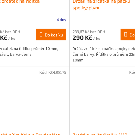
 zrcátek na řídítka
Držák na zrcátka na páčku
spojky/plynu
4 dny
Průměrné
hodnocení
produktu
 Kč bez DPH
239,67 Kč bez DPH
Do košíku
Do
 Kč
290 Kč
je
/ ks
/ ks
1,0
zrcátek na řídítka průměr 10 mm,
Držák zrcátek na páčku spojky ne
z
závit, barva-černá
černé barvy. Řídítka o průměru 22
5
10mm.
hvězdiček.
Kód:
KOL95175
Kó
ická síťka Kolpin Spyder Net
Zrcátka na čtyřkolku M10