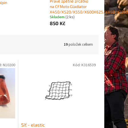
Pravé zpětné zrcátko
olpin
na CFMoto Gladiator
X450/X520/X550/X600X625/X850/X1000
Skladem
(2 ks)
850 Kč
19
položek celkem
d:
N10200
Kód:
K316539
Síť - elastic