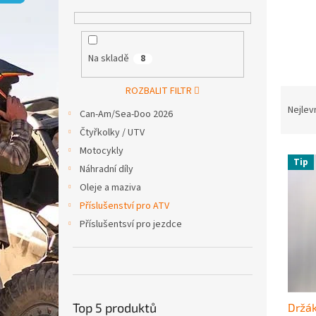
p
a
n
e
Na skladě
8
l
ROZBALIT FILTR
Ř
a
Nejlev
Can-Am/Sea-Doo 2026
z
Čtyřkolky / UTV
e
Motocykly
V
n
Tip
ý
Náhradní díly
í
p
p
Oleje a maziva
i
r
Příslušenství pro ATV
s
o
Příslušentsví pro jezdce
p
d
r
u
o
k
d
t
u
ů
Top 5 produktů
Držák
k