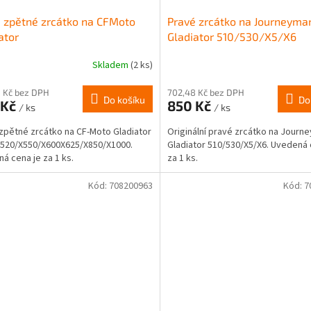
 zpětné zrcátko na CFMoto
Pravé zrcátko na Journeyma
ator
Gladiator 510/530/X5/X6
/X520/X550/X600X625/X850/X1000
Skladem
(2 ks)
 Kč bez DPH
702,48 Kč bez DPH
Do košíku
Do
 Kč
850 Kč
/ ks
/ ks
zpětné zrcátko na CF-Moto Gladiator
Originální pravé zrcátko na Journ
520/X550/X600X625/X850/X1000.
Gladiator 510/530/X5/X6. Uvedená 
á cena je za 1 ks.
za 1 ks.
Kód:
708200963
Kód:
7