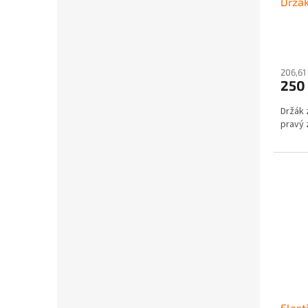
Držák
206,61
250
Držák 
pravý 
Elast