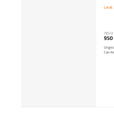
Levé 
785,12
950
Origin
Can-A
Z