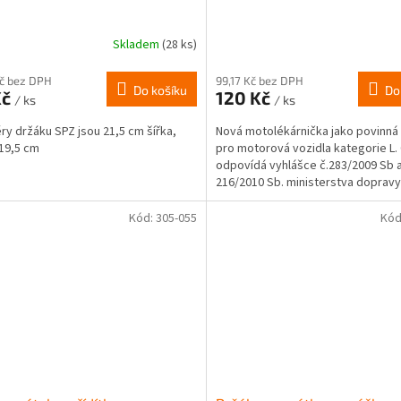
Skladem
(28 ks)
Kč bez DPH
99,17 Kč bez DPH
Do košíku
Do
Kč
120 Kč
/ ks
/ ks
y držáku SPZ jsou 21,5 cm šířka,
Nová motolékárnička jako povinná
19,5 cm
pro motorová vozidla kategorie L
odpovídá vyhlášce č.283/2009 Sb 
216/2010 Sb. ministerstva dopravy
poskytnutí...
Kód:
305-055
Kód