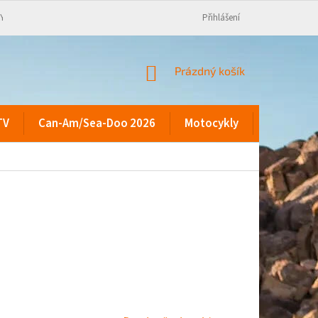
KY
Přihlášení
NÁKUPNÍ
Prázdný košík
KOŠÍK
TV
Can-Am/Sea-Doo 2026
Motocykly
Kontakty