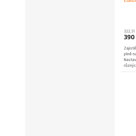
322,31
390
Zajist
plně n
Nastav
různýc
uchycen