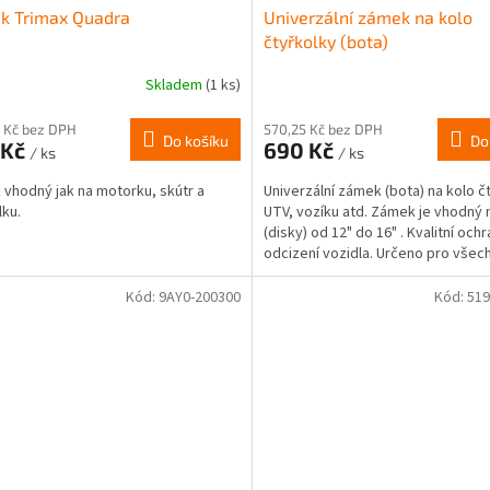
k Trimax Quadra
Univerzální zámek na kolo
čtyřkolky (bota)
Skladem
(1 ks)
 Kč bez DPH
570,25 Kč bez DPH
Do košíku
Do
 Kč
690 Kč
/ ks
/ ks
vhodný jak na motorku, skútr a
Univerzální zámek (bota) na kolo č
lku.
UTV, vozíku atd. Zámek je vhodný 
(disky) od 12" do 16" . Kvalitní ochr
odcizení vozidla. Určeno pro všec
vozidla...
Kód:
9AY0-200300
Kód:
519