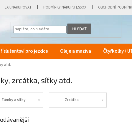
JAK NAKUPOVAT
PODMÍNKY NÁKUPU ESSOX
OBCHODNÍ PODMÍN
HLEDAT
říslušentsví pro jezdce
Oleje a maziva
Čtyřkolky / U
ky atd.
y, zrcátka, síťky atd.
Zámky a síťky
Zrcátka
odávanější