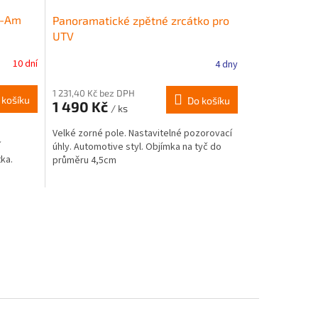
n-Am
Panoramatické zpětné zrcátko pro
UTV
10 dní
4 dny
1 231,40 Kč bez DPH
 košíku
Do košíku
1 490 Kč
/ ks
Velké zorné pole. Nastavitelné pozorovací
í
úhly. Automotive styl. Objímka na tyč do
tka.
průměru 4,5cm