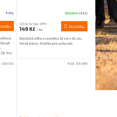
4 dny
Skladem
(4 ks)
123,14 Kč bez DPH
 košíku
Do košíku
149 Kč
/ ks
 výbava
Elastická síťka o rozměru 42 cm x 42 cm,
. Obsah
černé barvy. 6 háčku pro uchycení.
a
 ČR. Pro
:
426-301
Kód:
305-060