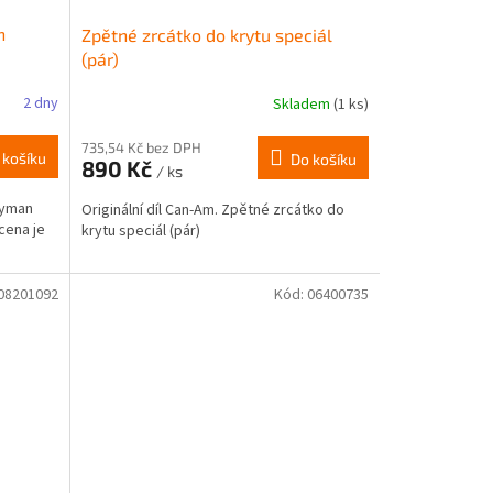
n
Zpětné zrcátko do krytu speciál
(pár)
2 dny
Skladem
(1 ks)
735,54 Kč bez DPH
 košíku
Do košíku
890 Kč
/ ks
eyman
Originální díl Can-Am. Zpětné zrcátko do
cena je
krytu speciál (pár)
08201092
Kód:
06400735