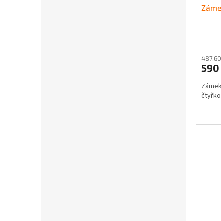
Záme
487,60
590
Zámek 
čtyřko