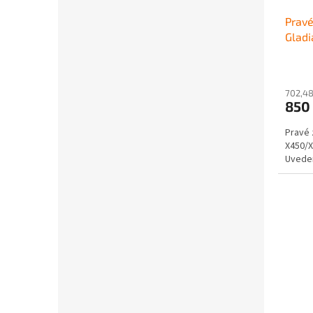
Pravé
Gladi
X450
702,48
850
Pravé 
X450/X
Uveden