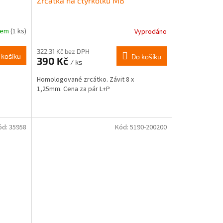
Zrcátka na čtyřkolku M8
dem
(1 ks)
Vyprodáno
322,31 Kč bez DPH
 košíku
Do košíku
390 Kč
/ ks
Homologované zrcátko. Závit 8 x
1,25mm. Cena za pár L+P
ód:
35958
Kód:
5190-200200