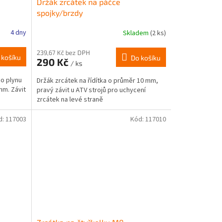
Držák zrcátek na páčce
spojky/brzdy
4 dny
Skladem
(2 ks)
239,67 Kč bez DPH
 košíku
Do košíku
290 Kč
/ ks
bo plynu
Držák zrcátek na řídítka o průměr 10 mm,
mm. Závit
pravý závit u ATV strojů pro uchycení
zrcátek na levé straně
d:
117003
Kód:
117010