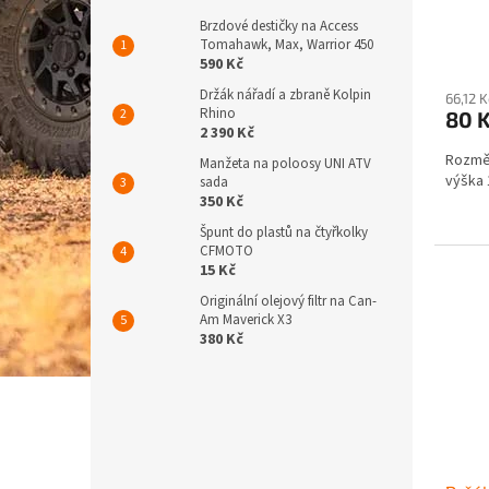
t
Brzdové destičky na Access
ů
Tomahawk, Max, Warrior 450
590 Kč
Držák nářadí a zbraně Kolpin
66,12 
Rhino
80 
2 390 Kč
Rozměr
Manžeta na poloosy UNI ATV
výška 
sada
350 Kč
Špunt do plastů na čtyřkolky
CFMOTO
15 Kč
Originální olejový filtr na Can-
Am Maverick X3
380 Kč