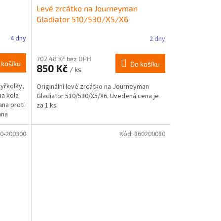
Levé zrcátko na Journeyman
Gladiator 510/530/X5/X6
4 dny
2 dny
702,48 Kč bez DPH
 košíku
Do košíku
850 Kč
/ ks
tyřkolky,
Originální levé zrcátko na Journeyman
na kola
Gladiator 510/530/X5/X6. Uvedená cena je
ana proti
za 1 ks
hna
0-200300
Kód:
860200080