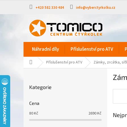
Přejít
na
+420 582 330 484
info@vyberctyrkolku.cz
obsah
Náhradní díly
Příslušenství pro ATV
P
Domů
Příslušenství pro ATV
Zámky, zrcátka, síť
P
Zámk
o
Přeskočit
s
Kategorie
kategorie
t
r
a
Cena
n
80
Kč
2690
Kč
Nejpr
n
í