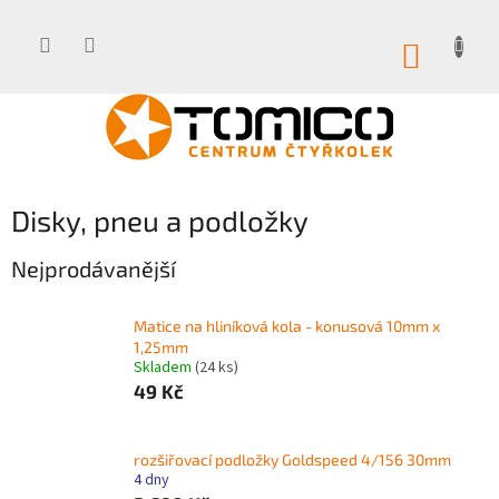
Přejít
na
obsah
NÁKUP
KOŠÍK
Disky, pneu a podložky
Nejprodávanější
Matice na hliníková kola - konusová 10mm x
1,25mm
Skladem
(24 ks)
49 Kč
rozšiřovací podložky Goldspeed 4/156 30mm
4 dny