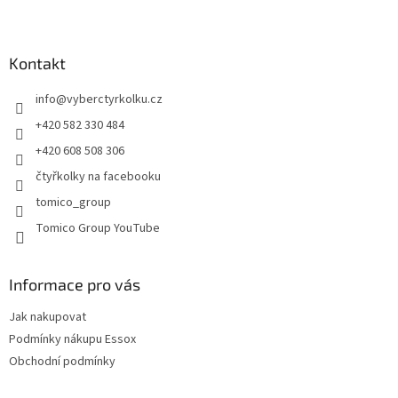
l
Z
á
á
d
p
a
a
Kontakt
c
t
í
info
@
vyberctyrkolku.cz
í
p
r
+420 582 330 484
v
+420 608 508 306
k
y
čtyřkolky na facebooku
v
tomico_group
ý
p
Tomico Group YouTube
i
s
u
Informace pro vás
Jak nakupovat
Podmínky nákupu Essox
Obchodní podmínky