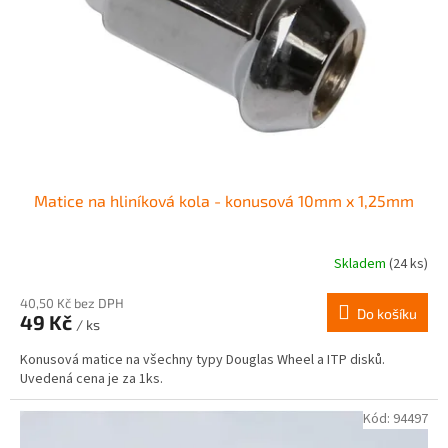
r
ů
o
d
u
k
t
ů
Matice na hliníková kola - konusová 10mm x 1,25mm
Skladem
(24 ks)
Průměrné
hodnocení
produktu
40,50 Kč bez DPH
Do košíku
49 Kč
je
/ ks
4,0
Konusová matice na všechny typy Douglas Wheel a ITP disků.
z
Uvedená cena je za 1ks.
5
hvězdiček.
Kód:
94497