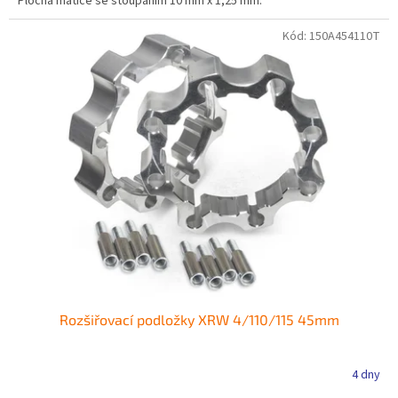
Plochá matice se stoupáním 10 mm x 1,25 mm.
Kód:
150A454110T
Rozšiřovací podložky XRW 4/110/115 45mm
4 dny