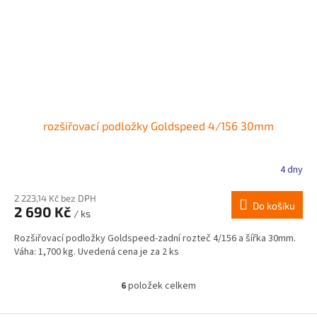
rozšiřovací podložky Goldspeed 4/156 30mm
4 dny
2 223,14 Kč bez DPH
Do košíku
2 690 Kč
/ ks
Rozšiřovací podložky Goldspeed-zadní rozteč 4/156 a šířka 30mm.
Váha: 1,700 kg. Uvedená cena je za 2 ks
6
položek celkem
O
v