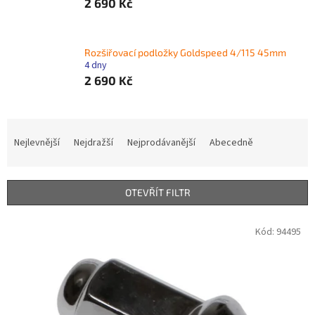
2 690 Kč
Rozšiřovací podložky Goldspeed 4/115 45mm
4 dny
2 690 Kč
Ř
a
Nejlevnější
Nejdražší
Nejprodávanější
Abecedně
z
e
n
OTEVŘÍT FILTR
í
p
V
Kód:
94495
r
ý
o
p
d
i
u
s
k
p
t