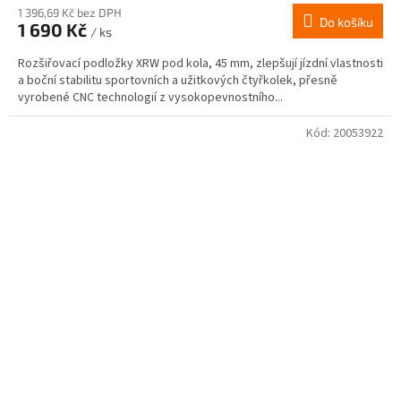
1 396,69 Kč bez DPH
Do košíku
1 690 Kč
/ ks
Rozšiřovací podložky XRW pod kola, 45 mm, zlepšují jízdní vlastnosti
a boční stabilitu sportovních a užitkových čtyřkolek, přesně
vyrobené CNC technologií z vysokopevnostního...
Kód:
20053922