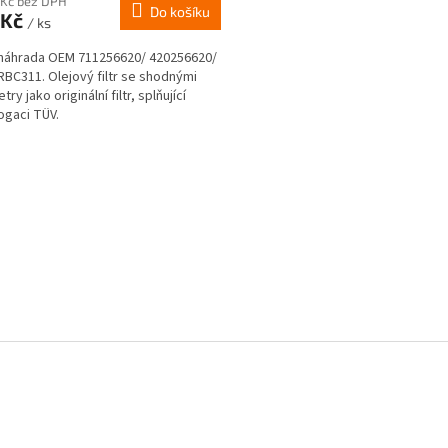
 Kč bez DPH
Do košíku
 Kč
/ ks
náhrada OEM 711256620/ 420256620/
RBC311. Olejový filtr se shodnými
ry jako originální filtr, splňující
gaci TÜV.
O
v
l
á
d
a
c
í
p
r
v
k
y
v
ý
p