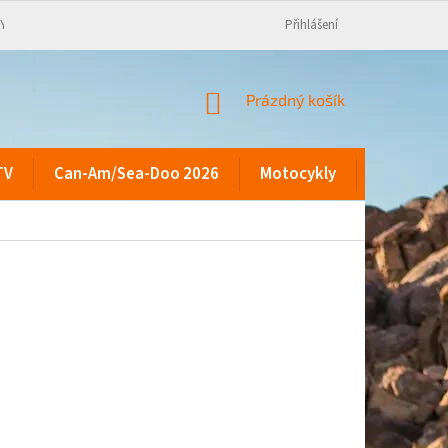
KY
Přihlášení
NÁKUPNÍ
Prázdný košík
KOŠÍK
TV
Can-Am/Sea-Doo 2026
Motocykly
Kontakty