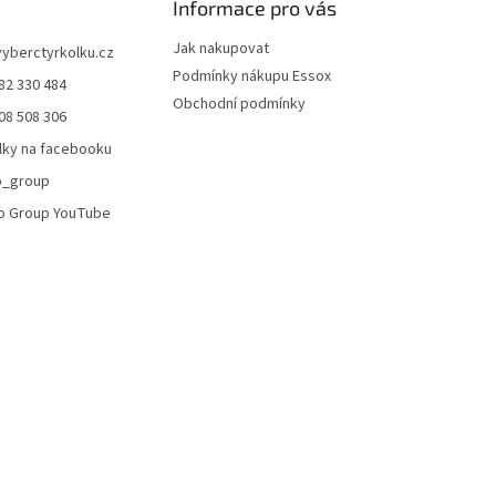
Informace pro vás
i
s
Jak nakupovat
vyberctyrkolku.cz
u
Podmínky nákupu Essox
82 330 484
Obchodní podmínky
08 508 306
lky na facebooku
o_group
o Group YouTube