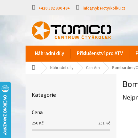
Přejít
na
+420 582 330 484
info@vyberctyrkolku.cz
obsah
Náhradní díly
Příslušenství pro ATV
P
Domů
Náhradní díly
Can-Am
Bombardier/C
P
Bom
o
Přeskočit
s
Kategorie
kategorie
Nejpr
t
r
a
Cena
n
250
Kč
251
Kč
n
í