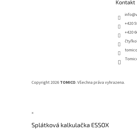
Kontakt
í
info
@
+420 5
+420 6
čtyřko
tomic
Tomic
Copyright 2026
TOMICO
. Všechna práva vyhrazena.
×
Splátková kalkulačka ESSOX