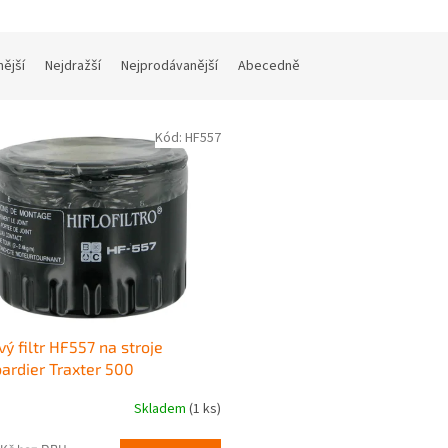
nější
Nejdražší
Nejprodávanější
Abecedně
Kód:
HF557
vý filtr HF557 na stroje
rdier Traxter 500
Skladem
(1 ks)