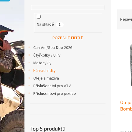
p
a
Ř
n
a
e
Nejlev
Na skladě
1
z
l
e
V
n
ROZBALIT FILTR
ý
í
Can-Am/Sea-Doo 2026
p
p
Čtyřkolky / UTV
i
r
Motocykly
s
o
p
d
Náhradní díly
r
u
Oleje a maziva
o
k
Příslušenství pro ATV
d
t
Příslušentsví pro jezdce
u
ů
Olejo
k
Bomba
t
ů
Top 5 produktů