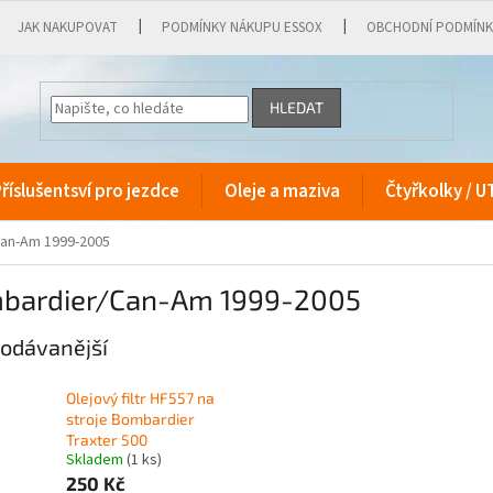
JAK NAKUPOVAT
PODMÍNKY NÁKUPU ESSOX
OBCHODNÍ PODMÍN
HLEDAT
říslušentsví pro jezdce
Oleje a maziva
Čtyřkolky / U
an-Am 1999-2005
bardier/Can-Am 1999-2005
odávanější
Olejový filtr HF557 na
stroje Bombardier
Traxter 500
Skladem
(1 ks)
250 Kč