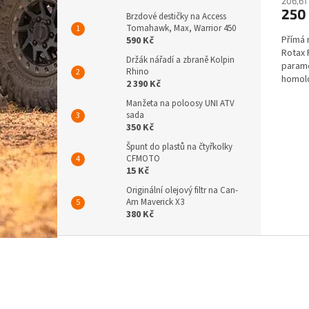
206,61
250
Brzdové destičky na Access
Tomahawk, Max, Warrior 450
Přímá 
590 Kč
Rotax 
Držák nářadí a zbraně Kolpin
paramet
Rhino
homolo
2 390 Kč
Manžeta na poloosy UNI ATV
sada
350 Kč
Špunt do plastů na čtyřkolky
CFMOTO
15 Kč
Originální olejový filtr na Can-
Am Maverick X3
380 Kč
Z
á
p
a
t