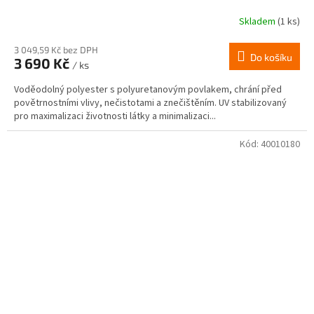
Skladem
(1 ks)
3 049,59 Kč bez DPH
Do košíku
3 690 Kč
/ ks
Voděodolný polyester s polyuretanovým povlakem, chrání před
povětrnostními vlivy, nečistotami a znečištěním. UV stabilizovaný
pro maximalizaci životnosti látky a minimalizaci...
Kód:
40010180