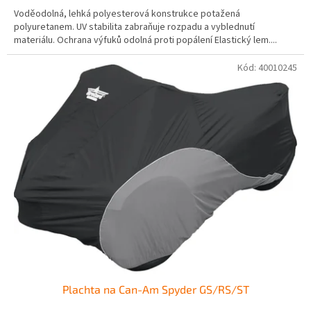
Voděodolná, lehká polyesterová konstrukce potažená
polyuretanem. UV stabilita zabraňuje rozpadu a vyblednutí
materiálu. Ochrana výfuků odolná proti popálení Elastický lem....
Kód:
40010245
Plachta na Can-Am Spyder GS/RS/ST