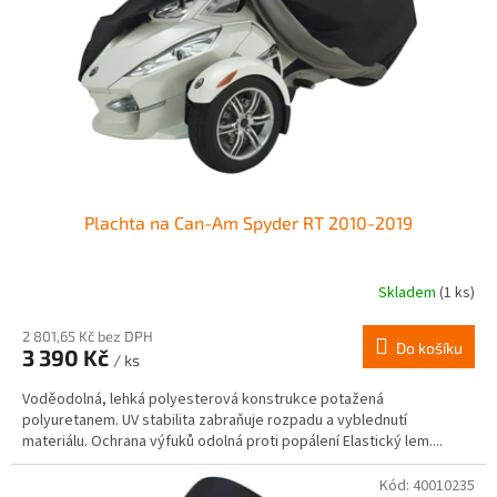
r
ů
o
d
u
k
t
ů
Plachta na Can-Am Spyder RT 2010-2019
Skladem
(1 ks)
2 801,65 Kč bez DPH
Do košíku
3 390 Kč
/ ks
Voděodolná, lehká polyesterová konstrukce potažená
polyuretanem. UV stabilita zabraňuje rozpadu a vyblednutí
materiálu. Ochrana výfuků odolná proti popálení Elastický lem....
Kód:
40010235