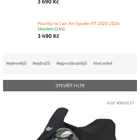
3 690 Kč
Plachta na Can-Am Spyder RT 2020-2024
Skladem
(2 ks)
3 490 Kč
Ř
a
Nejlevnější
Nejdražší
Nejprodávanější
Abecedně
z
e
n
OTEVŘÍT FILTR
í
p
V
Kód:
40010137
r
ý
o
p
d
i
u
s
k
p
t