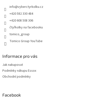
t
í
info
@
vyberctyrkolku.cz
í
p
r
+420 582 330 484
v
+420 608 508 306
k
y
čtyřkolky na facebooku
v
tomico_group
ý
p
Tomico Group YouTube
i
s
u
Informace pro vás
Jak nakupovat
Podmínky nákupu Essox
Obchodní podmínky
Facebook