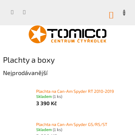
Přejít
na
obsah
NÁKUP
KOŠÍK
Plachty a boxy
Nejprodávanější
Plachta na Can-Am Spyder RT 2010-2019
Skladem
(1 ks)
3 390 Kč
Plachta na Can-Am Spyder GS/RS/ST
Skladem
(1 ks)