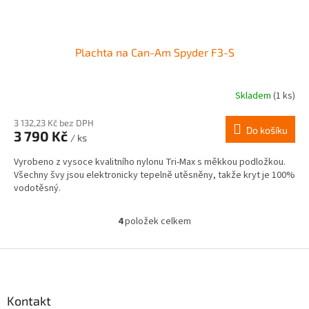
Plachta na Can-Am Spyder F3-S
Skladem
(1 ks)
3 132,23 Kč bez DPH
Do košíku
3 790 Kč
/ ks
Vyrobeno z vysoce kvalitního nylonu Tri-Max s měkkou podložkou.
Všechny švy jsou elektronicky tepelně utěsněny, takže kryt je 100%
vodotěsný.
4
položek celkem
O
v
l
Z
á
á
d
p
a
a
Kontakt
c