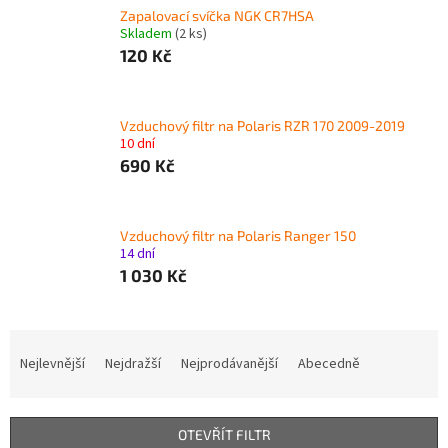
Zapalovací svíčka NGK CR7HSA
Skladem
(2 ks)
120 Kč
Vzduchový filtr na Polaris RZR 170 2009-2019
10 dní
690 Kč
Vzduchový filtr na Polaris Ranger 150
14 dní
1 030 Kč
Ř
a
Nejlevnější
Nejdražší
Nejprodávanější
Abecedně
z
e
n
OTEVŘÍT FILTR