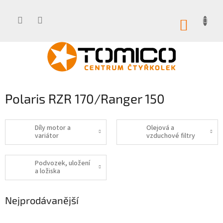
Přejít
na
obsah
NÁKUP
KOŠÍK
Polaris RZR 170/Ranger 150
Díly motor a
Olejová a
variátor
vzduchové filtry
Podvozek, uložení
a ložiska
Nejprodávanější