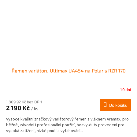
Řemen variátoru Ultimax UA454 na Polaris RZR 170
10 dní
1 809,92 Kč bez DPH
Do košíku
2 190 Kč
/ ks
Vysoce kvalitní značkový variátorový řemen s vláknem Aramax, pro
běžné, závodní i profesionální použití, heavy-duty provedení pro
vysoká zatížení, nízké pnutí a vytahování...