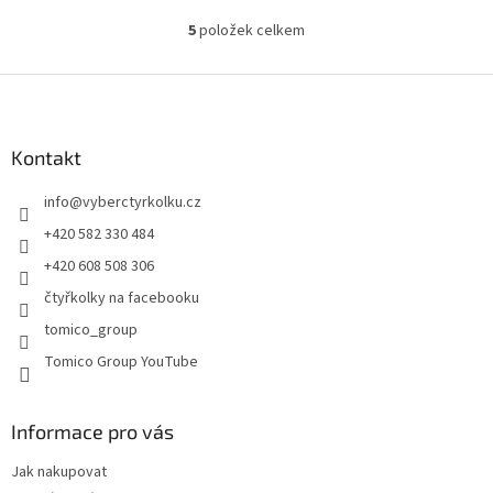
5
položek celkem
O
v
l
Z
á
á
d
p
a
a
Kontakt
c
t
í
info
@
vyberctyrkolku.cz
í
p
r
+420 582 330 484
v
+420 608 508 306
k
y
čtyřkolky na facebooku
v
tomico_group
ý
p
Tomico Group YouTube
i
s
u
Informace pro vás
Jak nakupovat