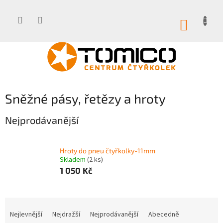
Přejít
na
obsah
NÁKUP
KOŠÍK
Sněžné pásy, řetězy a hroty
Nejprodávanější
Hroty do pneu čtyřkolky-11mm
Skladem
(2 ks)
1 050 Kč
Ř
a
Nejlevnější
Nejdražší
Nejprodávanější
Abecedně