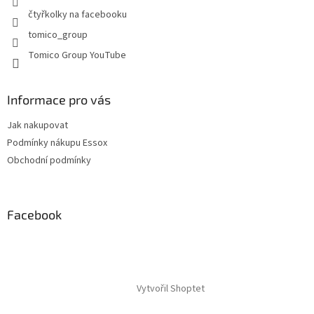
y
čtyřkolky na facebooku
v
tomico_group
ý
p
Tomico Group YouTube
i
s
u
Informace pro vás
Jak nakupovat
Podmínky nákupu Essox
Obchodní podmínky
Facebook
Vytvořil Shoptet