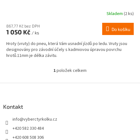
Skladem
(2 ks)
867,77 Kč bez DPH
Do košíku
1 050 Kč
/ ks
Hroty (vruty) do pneu, která Vám usnadní jízdů po ledu. Vruty jsou
designovány pro závodní účely s kadmiovou úpravou povrchu
hrotů.11mm je délka závitu.
1
položek celkem
O
v
l
Z
á
á
d
p
a
a
Kontakt
c
t
í
info
@
vyberctyrkolku.cz
í
p
r
+420 582 330 484
v
+420 608 508 306
k