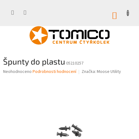
Přejít
na
obsah
NÁKUP
KOŠÍK
Špunty do plastu
05210257
Průměrné
Neohodnoceno
Podrobnosti hodnocení
Značka:
Moose Utility
hodnocení
produktu
je
0,0
z
5
hvězdiček.