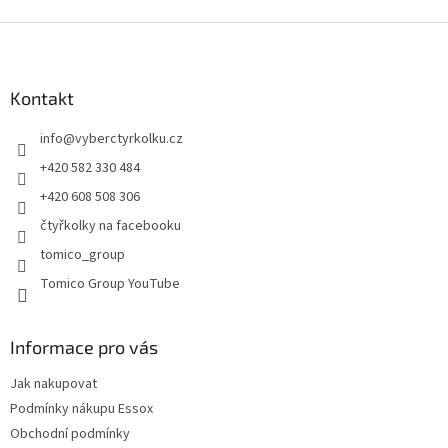
Z
á
p
a
Kontakt
t
info
@
vyberctyrkolku.cz
í
+420 582 330 484
+420 608 508 306
čtyřkolky na facebooku
tomico_group
Tomico Group YouTube
Informace pro vás
Jak nakupovat
Podmínky nákupu Essox
Obchodní podmínky