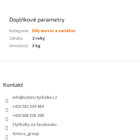
Doplňkové parametry
Kategorie
:
Díly motor a variátor
Záruka
:
2 roky
Hmotnost
:
3 kg
Z
á
p
a
Kontakt
t
info
@
vyberctyrkolku.cz
í
+420 582 330 484
+420 608 508 306
čtyřkolky na facebooku
tomico_group