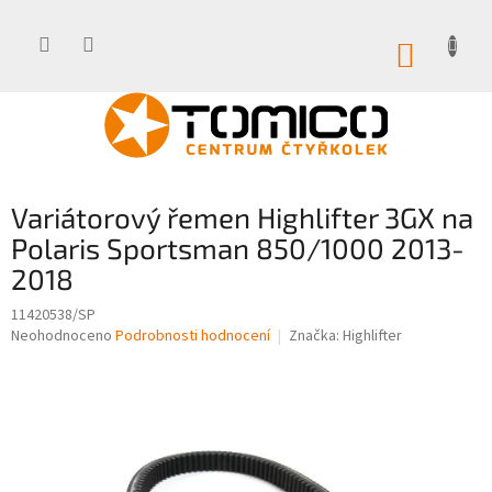
Přejít
na
obsah
NÁKUP
KOŠÍK
Variátorový řemen Highlifter 3GX na
Polaris Sportsman 850/1000 2013-
2018
11420538/SP
Průměrné
Neohodnoceno
Podrobnosti hodnocení
Značka:
Highlifter
hodnocení
produktu
je
0,0
z
5
hvězdiček.