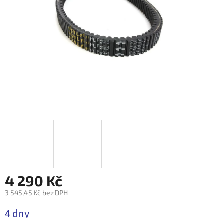
4 290 Kč
3 545,45 Kč bez DPH
Měrná
4 dny
cena: