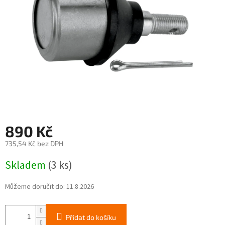
890 Kč
735,54 Kč bez DPH
Měrná
Skladem
(3 ks)
cena:
Můžeme doručit do:
11.8.2026
Přidat do košíku