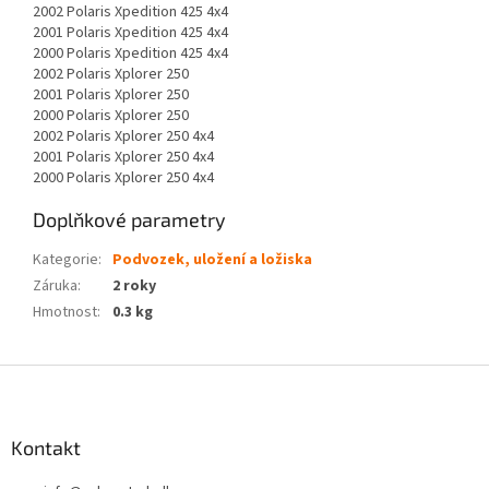
2002 Polaris Xpedition 425 4x4
2001 Polaris Xpedition 425 4x4
2000 Polaris Xpedition 425 4x4
2002 Polaris Xplorer 250
2001 Polaris Xplorer 250
2000 Polaris Xplorer 250
2002 Polaris Xplorer 250 4x4
2001 Polaris Xplorer 250 4x4
2000 Polaris Xplorer 250 4x4
Doplňkové parametry
Kategorie
:
Podvozek, uložení a ložiska
Záruka
:
2 roky
Hmotnost
:
0.3 kg
Z
á
p
a
Kontakt
t