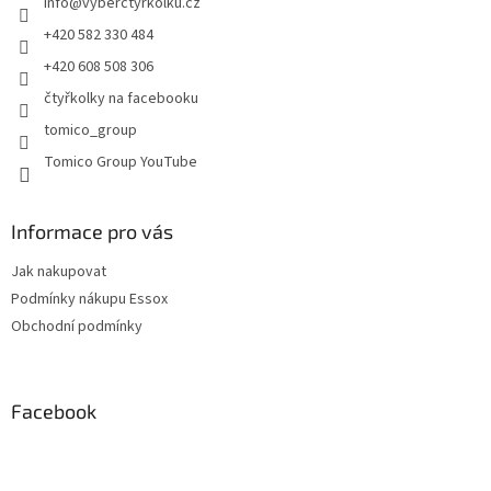
info
@
vyberctyrkolku.cz
í
+420 582 330 484
+420 608 508 306
čtyřkolky na facebooku
tomico_group
Tomico Group YouTube
Informace pro vás
Jak nakupovat
Podmínky nákupu Essox
Obchodní podmínky
Facebook