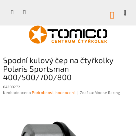
Přejít
na
obsah
NÁKUP
KOŠÍK
Spodní kulový čep na čtyřkolky
Polaris Sportsman
400/500/700/800
04300272
Průměrné
Neohodnoceno
Podrobnosti hodnocení
Značka:
Moose Racing
hodnocení
produktu
je
0,0
z
5
hvězdiček.