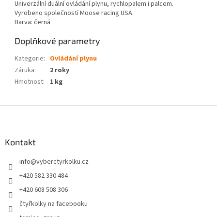
Univerzální duální ovládání plynu, rychlopalem i palcem.
Vyrobeno společností Moose racing USA.
Barva: černá
Doplňkové parametry
Kategorie
:
Ovládání plynu
Záruka
:
2 roky
Hmotnost
:
1 kg
Z
á
p
a
Kontakt
t
info
@
vyberctyrkolku.cz
í
+420 582 330 484
+420 608 508 306
čtyřkolky na facebooku