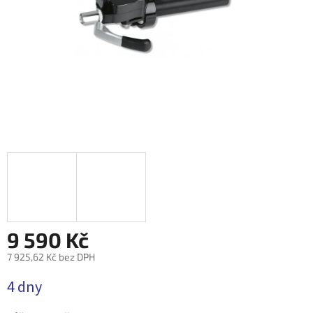
9 590 Kč
7 925,62 Kč bez DPH
Měrná
4 dny
cena: