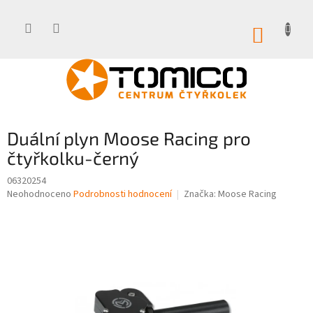
Přejít
na
obsah
NÁKUP
KOŠÍK
Duální plyn Moose Racing pro
čtyřkolku-černý
06320254
Průměrné
Neohodnoceno
Podrobnosti hodnocení
Značka:
Moose Racing
hodnocení
produktu
je
0,0
z
5
hvězdiček.