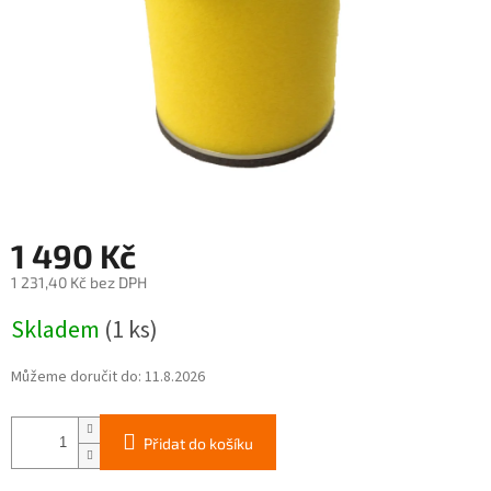
1 490 Kč
1 231,40 Kč bez DPH
Měrná
Skladem
(1 ks)
cena:
Můžeme doručit do:
11.8.2026
Přidat do košíku