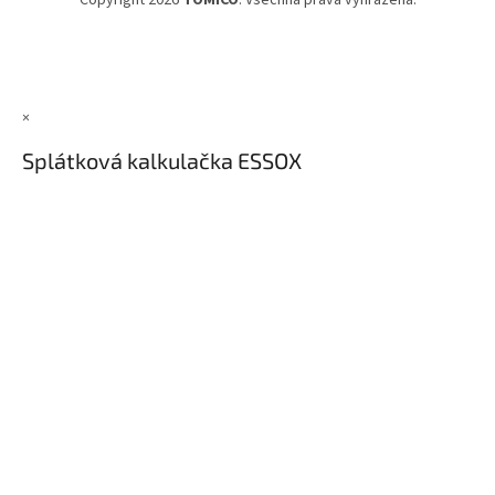
Copyright 2026
TOMICO
. Všechna práva vyhrazena.
×
Splátková kalkulačka ESSOX