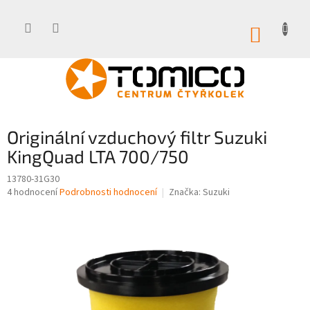
Přejít
na
obsah
NÁKUP
KOŠÍK
Originální vzduchový filtr Suzuki
KingQuad LTA 700/750
13780-31G30
Průměrné
4 hodnocení
Podrobnosti hodnocení
Značka:
Suzuki
hodnocení
produktu
je
3,0
z
5
hvězdiček.