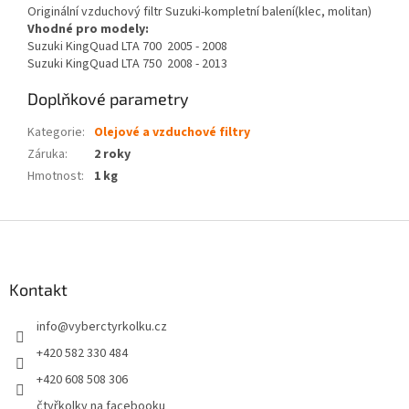
Originální vzduchový filtr Suzuki-kompletní balení(klec, molitan)
Vhodné pro modely:
Suzuki KingQuad LTA 700 2005 - 2008
Suzuki KingQuad LTA 750 2008 - 2013
Doplňkové parametry
Kategorie
:
Olejové a vzduchové filtry
Záruka
:
2 roky
Hmotnost
:
1 kg
Z
á
p
a
Kontakt
t
info
@
vyberctyrkolku.cz
í
+420 582 330 484
+420 608 508 306
čtyřkolky na facebooku