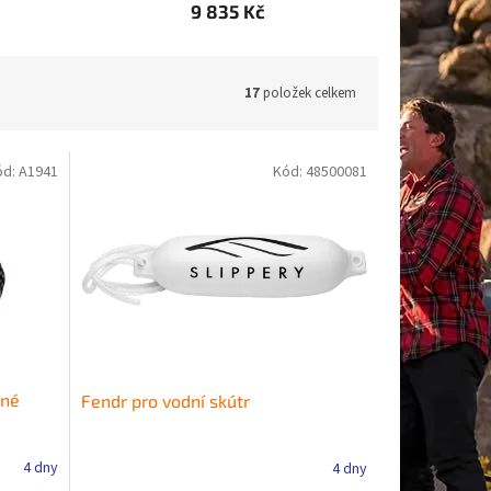
9 835 Kč
17
položek celkem
ód:
A1941
Kód:
48500081
rné
Fendr pro vodní skútr
4 dny
4 dny