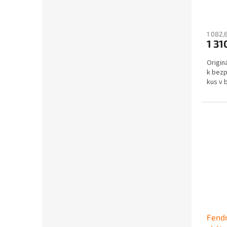
1 082,
1 31
Origin
k bezp
kus v b
Fendr