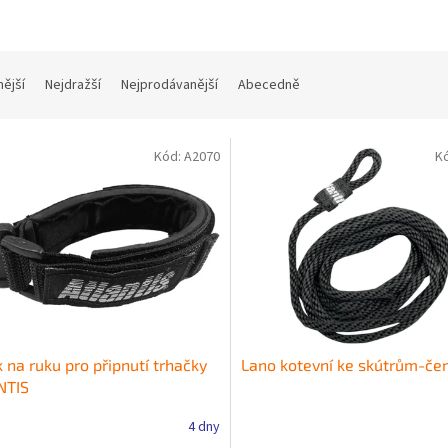
nější
Nejdražší
Nejprodávanější
Abecedně
Kód:
A2070
K
 na ruku pro připnutí trhačky
Lano kotevní ke skútrům-če
NTIS
4 dny