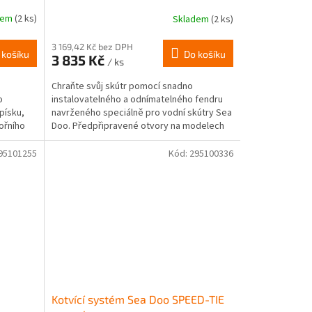
dem
(2 ks)
Skladem
(2 ks)
3 169,42 Kč bez DPH
 košíku
Do košíku
3 835 Kč
/ ks
Chraňte svůj skútr pomocí snadno
o
instalovatelného a odnímatelného fendru
písku,
navrženého speciálně pro vodní skútry Sea
ořního
Doo. Předpřipravené otvory na modelech
Spark zajišťují ideální...
95101255
Kód:
295100336
Kotvící systém Sea Doo SPEED-TIE