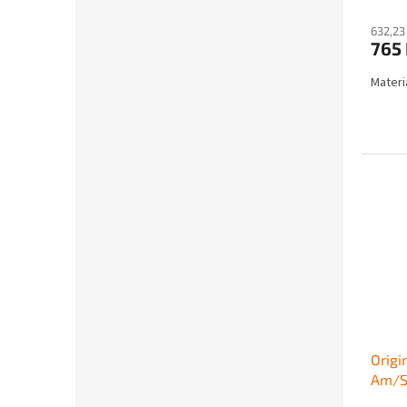
632,23
765
Materiá
Origi
Am/S