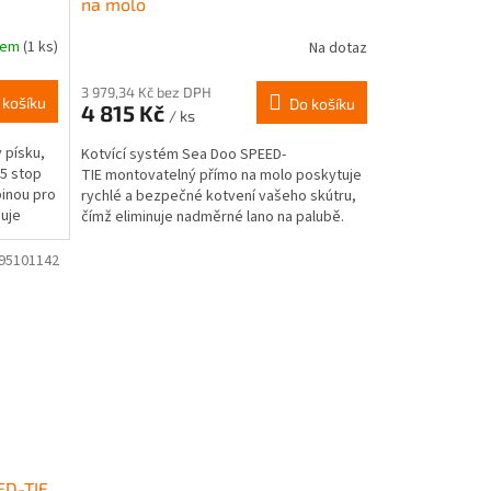
na molo
dem
(1 ks)
Na dotaz
3 979,34 Kč bez DPH
 košíku
Do košíku
4 815 Kč
/ ks
 písku,
Kotvící systém Sea Doo SPEED-
25 stop
TIE montovatelný přímo na molo poskytuje
inou pro
rychlé a bezpečné kotvení vašeho skútru,
nuje
čímž eliminuje nadměrné lano na palubě.
Obsahuje 2,1...
95101142
ED-TIE