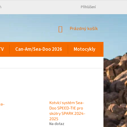
KY
Přihlášení
NÁKUPNÍ
Prázdný košík
KOŠÍK
TV
Can-Am/Sea-Doo 2026
Motocykly
Kontakty
Kotvící systém Sea-
ea-
Doo SPEED-TIE pro
skútry SPARK 2024-
2025
Na dotaz