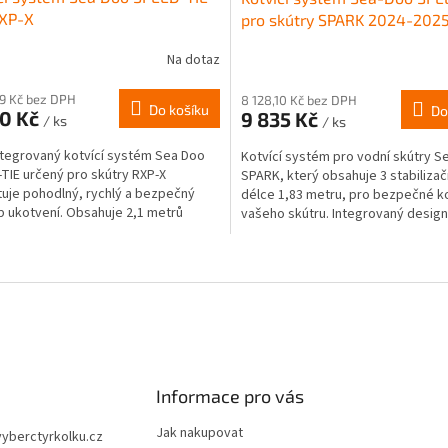
RXP-X
pro skútry SPARK 2024-202
Na dotaz
29 Kč bez DPH
8 128,10 Kč bez DPH
Do košíku
Do
70 Kč
9 835 Kč
/ ks
/ ks
ntegrovaný kotvící systém Sea Doo
Kotvící systém pro vodní skútry S
TIE určený pro skútry RXP-X
SPARK, který obsahuje 3 stabilizačn
uje pohodlný, rychlý a bezpečný
délce 1,83 metru, pro bezpečné k
 ukotvení. Obsahuje 2,1 metrů
vašeho skútru. Integrovaný design 
lano se...
tento systém...
O
v
l
á
d
a
c
í
Informace pro vás
p
r
Jak nakupovat
vyberctyrkolku.cz