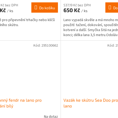
 Kč bez DPH
537,19 Kč bez DPH
Do košíku
Do
 Kč
650 Kč
/ ks
/ ks
 pro připevnění trhačky nebo klíčů
Lano vypadá skvěle a má mnoho m
ního skútru.
použití: tažení, dokování, spouštěn
kotvení a další. Smyčka šitá na je
konci; délka lana 3,5 metru.Odolává
plynu,...
Kód:
295100662
Kód:
2
nný fendr na lano pro
Vazák ke skútru Sea Doo pro
ání bílý
lano
Na dotaz