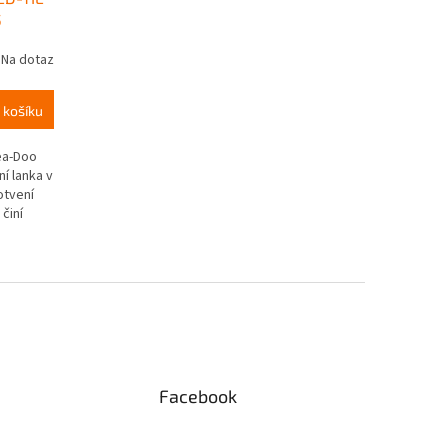
5
Na dotaz
 košíku
ea-Doo
í lanka v
otvení
činí
Facebook