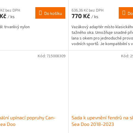
 Kč bez DPH
636,36 Kč bez DPH
Do košíku
Do
 Kč
770 Kč
/ ks
/ ks
l: trvanlivý nylon
Vazákový adaptér místo klasickéh
tažného oka. Umožňuje snadné při
lana s okem pro jednoduché prov
vodních sportů. Je kompatibilní s 
skútry Sea-Doo...
Kód:
715008309
Kód:
2
nální upínací popruhy Can-
Sada k upevnění fendrů na s
ea Doo
Sea Doo 2018-2023