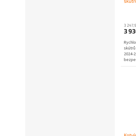
skút
3 247,
3 9
Rychlo
skútrů
2024-2
bezpe
Kotví