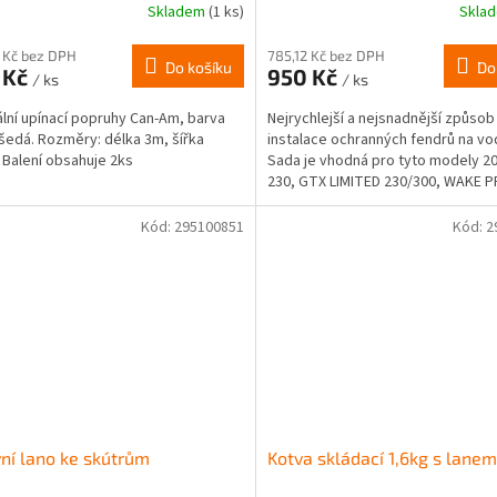
Skladem
(1 ks)
Skla
 Kč bez DPH
785,12 Kč bez DPH
Do košíku
Do
 Kč
950 Kč
/ ks
/ ks
ální upínací popruhy Can-Am, barva
Nejrychlejší a nejsnadnější způsob
šedá. Rozměry: délka 3m, šířka
instalace ochranných fendrů na vo
 Balení obsahuje 2ks
Sada je vhodná pro tyto modely 2
230, GTX LIMITED 230/300, WAKE P
RXT-X 300
Kód:
295100851
Kód:
2
ní lano ke skútrům
Kotva skládací 1,6kg s lane