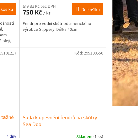
619,83 Kč bez DPH
 košíku
Do košíku
750 Kč
/ ks
ožností
Fendr pro vodní skútr od amerického
í,
výrobce Slippery. Délka 40cm
dnom
 oleji,
95101217
Kód:
295100550
 tažné
Sada k upevnění fendrů na skútry
Sea Doo
4 dny
Skladem
(1 ks)