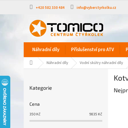
Přejít
na
+420 582 330 484
info@vyberctyrkolku.cz
obsah
Náhradní díly
Příslušenství pro ATV
P
Domů
Náhradní díly
Vodní skútry náhradní díly
P
Kotv
o
Přeskočit
s
Kategorie
kategorie
Nejpr
t
r
a
Cena
n
350
Kč
9835
Kč
n
í