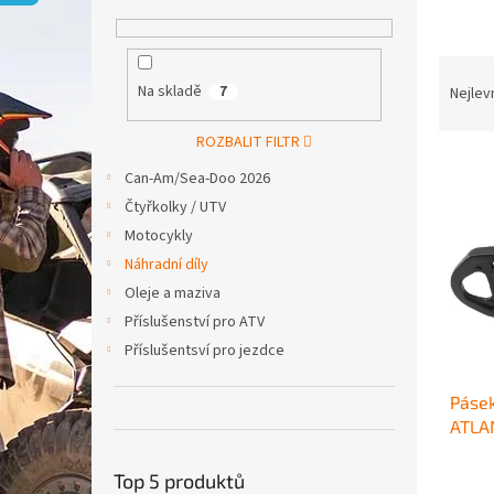
p
a
n
Ř
e
a
Na skladě
7
Nejlev
l
z
e
ROZBALIT FILTR
V
n
Can-Am/Sea-Doo 2026
ý
í
Čtyřkolky / UTV
p
p
i
r
Motocykly
s
o
Náhradní díly
p
d
Oleje a maziva
r
u
Příslušenství pro ATV
o
k
Příslušentsví pro jezdce
d
t
u
ů
Pásek
k
ATLA
t
ů
Top 5 produktů