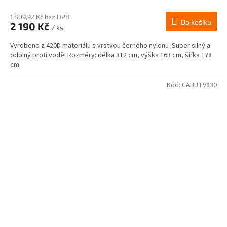
1 809,92 Kč bez DPH
Do košíku
2 190 Kč
/ ks
Vyrobeno z 420D materiálu s vrstvou černého nylonu .Super silný a
odolný proti vodě. Rozměry: délka 312 cm, výška 163 cm, šířka 178
cm
Kód:
CABUTV830