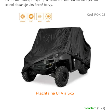
Pomocné madlo pro výstup a nástup do UVT. Univerzální použití.
Balení obsahuje 2ks černé barvy.
Kód:
POK-05
Plachta na UTV a SxS
Skladem
(1 ks)