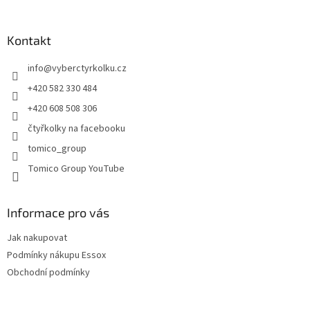
á
á
d
p
a
a
Kontakt
c
t
í
info
@
vyberctyrkolku.cz
í
p
r
+420 582 330 484
v
+420 608 508 306
k
y
čtyřkolky na facebooku
v
tomico_group
ý
p
Tomico Group YouTube
i
s
u
Informace pro vás
Jak nakupovat
Podmínky nákupu Essox
Obchodní podmínky