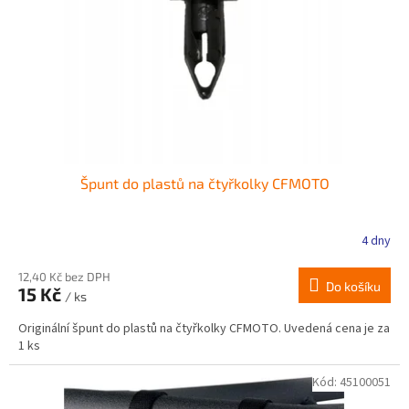
r
ů
o
d
u
k
t
ů
Špunt do plastů na čtyřkolky CFMOTO
4 dny
12,40 Kč bez DPH
Do košíku
15 Kč
/ ks
Originální špunt do plastů na čtyřkolky CFMOTO. Uvedená cena je za
1 ks
Kód:
45100051