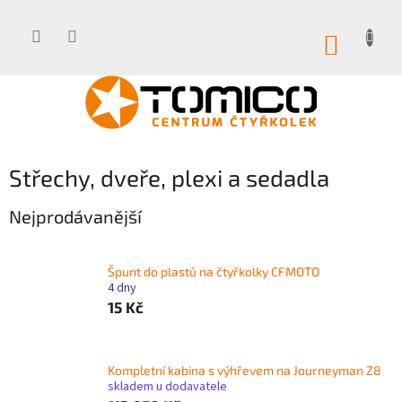
Přejít
na
obsah
NÁKUP
KOŠÍK
Střechy, dveře, plexi a sedadla
Nejprodávanější
Špunt do plastů na čtyřkolky CFMOTO
4 dny
15 Kč
Kompletní kabina s výhřevem na Journeyman Z8
skladem u dodavatele