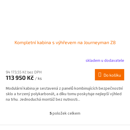
Kompletní kabina s výhřevem na Journeyman Z8
skladem u dodavatele
94 173,55 Kč bez DPH
Do košíku
113 950 Kč
/ ks
Modulární kabina je sestavená z panelů kombinujících bezpečnostní
sklo a tvrzený polykarbonát, a díku tomu poskytuje nejlepší výhled
na trhu. Jednoduchá montáž bez nutnosti...
5
položek celkem
O
v
l
Z