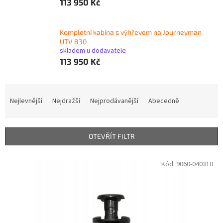
113 950 Kč
Kompletní kabina s výhřevem na Journeyman
UTV 830
skladem u dodavatele
113 950 Kč
Ř
a
Nejlevnější
Nejdražší
Nejprodávanější
Abecedně
z
e
n
OTEVŘÍT FILTR
í
p
V
Kód:
9060-040310
r
ý
o
p
d
i
u
s
k
p
t