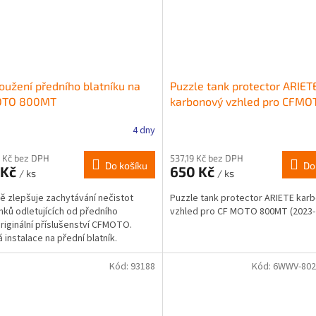
oužení předního blatníku na
Puzzle tank protector ARIET
TO 800MT
karbonový vzhled pro CFMO
800MT
4 dny
 Kč bez DPH
537,19 Kč bez DPH
Do košíku
Do
 Kč
650 Kč
/ ks
/ ks
ě zlepšuje zachytávání nečistot
Puzzle tank protector ARIETE kar
nků odletujících od předního
vzhled pro CF MOTO 800MT (2023-
Originální příslušenství CFMOTO.
 instalace na přední blatník.
no z vysoce...
Kód:
93188
Kód:
6WWV-802