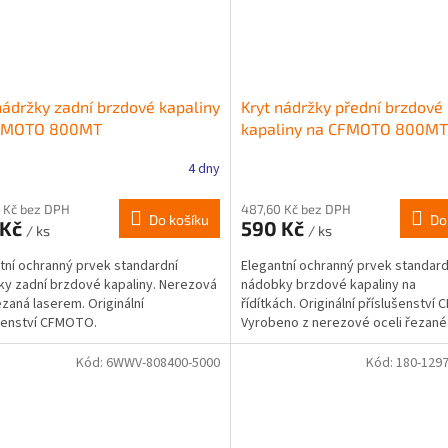
nádržky zadní brzdové kapaliny
Kryt nádržky přední brzdové
FMOTO 800MT
kapaliny na CFMOTO 800MT
4 dny
 Kč bez DPH
487,60 Kč bez DPH
Do košíku
Do
 Kč
590 Kč
/ ks
/ ks
tní ochranný prvek standardní
Elegantní ochranný prvek standard
y zadní brzdové kapaliny. Nerezová
nádobky brzdové kapaliny na
ezaná laserem. Originální
řídítkách. Originální příslušenství
šenství CFMOTO.
Vyrobeno z nerezové oceli řezané
laserem.
Kód:
6WWV-808400-5000
Kód:
180-129