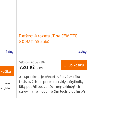
Řetězová rozeta JT na CFMOTO
800MT-45 zubů
4 dny
4 dny
595,04 Kč bez DPH
Do košíku
720 Kč
/ ks
 košíku
JT Sprockets je přední světová značka
řetězových kol pro motocykly a čtyřkolky.
stojanu
Díky použití pouze těch nejkvalitnějších
tocyklu
surovin a nejmodernějším technologiím při
jejich výrobě...