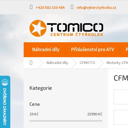
Přejít
na
+420 582 330 484
info@vyberctyrkolku.cz
obsah
Náhradní díly
Příslušenství pro ATV
P
Domů
Náhradní díly
CFMOTO
Motorky C
P
CFM
o
Přeskočit
s
Kategorie
kategorie
t
r
a
Cena
n
29
Kč
25990
Kč
n
í