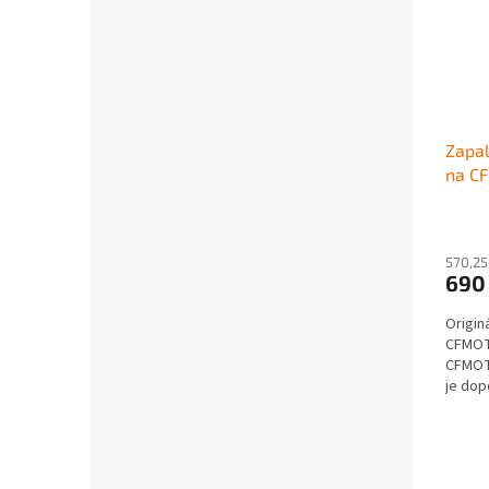
Zapal
na C
570,25
690
Origin
CFMOT
CFMOT
je dop
C9003