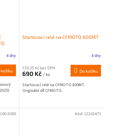
E
Startovací relé na CFMOTO 800MT
TO
4 dny
4 dny
570,25 Kč bez DPH
 košíku
Do košíku
690 Kč
/ ks
bonový
Startovací relé na CFMOTO 800MT.
2025)
Originální díl CFMOTO.
100-5000
Kód:
12102473