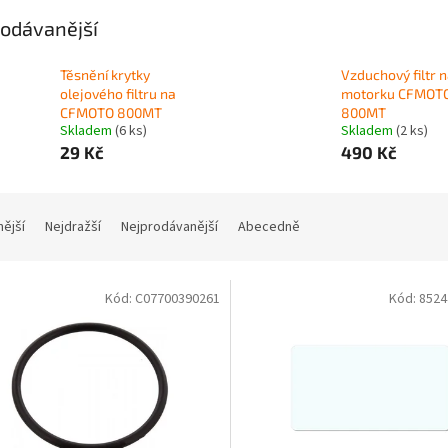
odávanější
Těsnění krytky
Vzduchový filtr 
olejového filtru na
motorku CFMOT
CFMOTO 800MT
800MT
Skladem
(6 ks)
Skladem
(2 ks)
29 Kč
490 Kč
nější
Nejdražší
Nejprodávanější
Abecedně
Kód:
C07700390261
Kód:
8524