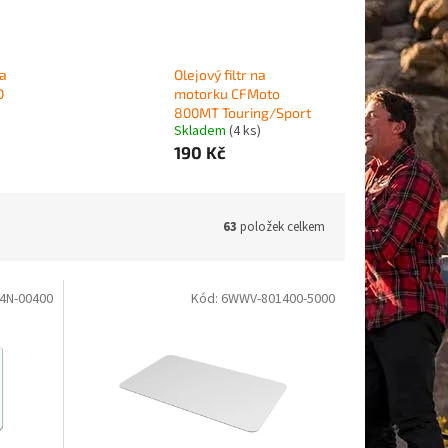
na
Olejový filtr na
O
motorku CFMoto
800MT Touring/Sport
Skladem
(4 ks)
190 Kč
63
položek celkem
4N-00400
Kód:
6WWV-801400-5000