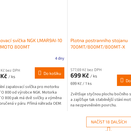
ovací svíčka NGK LMAR9AI-10
Plotna postranního stojanu
FMOTO 800MT
700MT/800MT/800MT-X
4 dny
577,69 Kč bez DPH
 Kč bez DPH
Do košíku
699 Kč
 Kč
/ ks
/ ks
Do
Měrná
699 Kč / 1 ks
ální zapalovací svíčka pro motorku
cena:
O 800 od výrobce NGK. Motorka
Zvětšuje styčnou plochu bočního 
O 800 pak má dvě svíčky a výměna
a zajišťuje tak stabilnější stání mo
oručená v páru. Přímá náhrada OEM:
na nezpevněném povrchu.
9093000
NAČÍST 18 DALŠÍCH
S