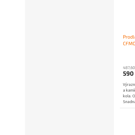
Prodl
CFMO
487,60
590
Výrazn
a kamí
kola. 
Snadná
Vyrobe