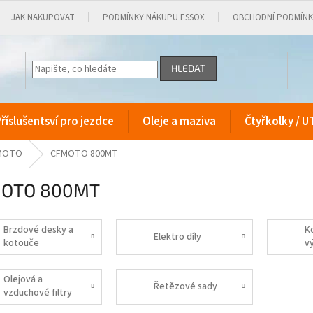
JAK NAKUPOVAT
PODMÍNKY NÁKUPU ESSOX
OBCHODNÍ PODMÍN
HLEDAT
říslušentsví pro jezdce
Oleje a maziva
Čtyřkolky / U
FMOTO
CFMOTO 800MT
OTO 800MT
Brzdové desky a
K
Elektro díly
kotouče
v
Olejová a
Řetězové sady
vzduchové filtry