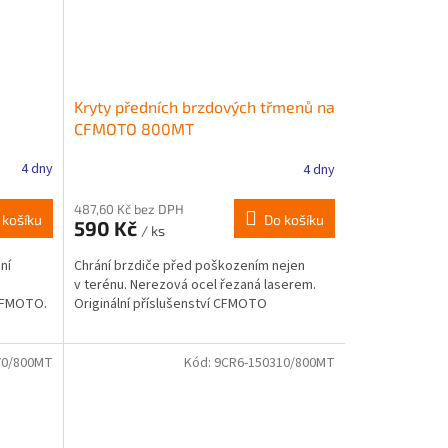
Kryty předních brzdových třmenů na
CFMOTO 800MT
4 dny
4 dny
487,60 Kč bez DPH
 košíku
Do košíku
590 Kč
/ ks
ní
Chrání brzdiče před poškozením nejen
v terénu. Nerezová ocel řezaná laserem.
 CFMOTO.
Originální příslušenství CFMOTO
70/800MT
Kód:
9CR6-150310/800MT