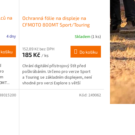
lců na
Ochranná fólie na displeje na
CFMOTO 800MT Sport/Touring
4 dny
Skladem
(1 ks)
152,89 Kč bez DPH
 košíku
Do košíku
185 Kč
/ ks
d
Chrání digitální přístrojový štít před
Pro
poškrábáním. Určeno pro verze Sport
em
a Touring se základním displejem, není
0MT...
vhodné pro verzi Explore s větší
dotykovou...
38015200
Kód:
249062