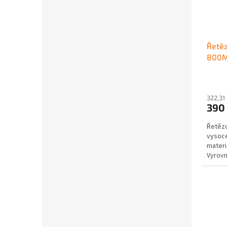
Řetě
800M
322,31
390
Řetězo
vysoce
materi
Vyrovn
požada