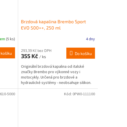
Brzdová kapalina Brembo Sport
EVO 500++, 250 ml
dem
(5 ks)
4 dny
293,39 Kč bez DPH
 košíku
Do košíku
355 Kč
/ ks
Originální brzdová kapalina od italské
značky Brembo pro výkonné vozy i
motocykly. Určená pro brzdové a
hydraulické systémy - neobsahuje silikon.
DOT4
610-5000
Kód:
0PW0-111100