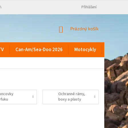
KY
Přihlášení
NÁKUPNÍ
Prázdný košík
KOŠÍK
TV
Can-Am/Sea-Doo 2026
Motocykly
Kontakty
oncovky
Ochranné rámy,
ýfuku
boxy a plasty