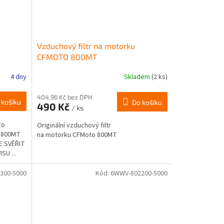
Vzduchový filtr na motorku
CFMOTO 800MT
4 dny
Skladem
(2 ks)
404,96 Kč bez DPH
 košíku
Do košíku
490 Kč
/ ks
ro
Originální vzduchový filtr
u 800MT
na motorku CFMoto 800MT
E SVĚŘIT
U ...
300-5000
Kód:
6WWV-802200-5000