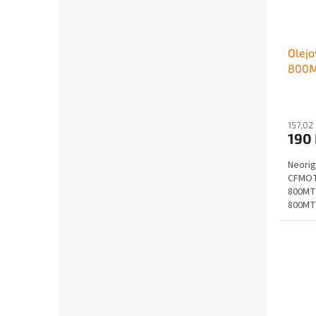
Olejo
800M
157,02
190
Neorig
CFMOT
800MT
800MT 
Hiflo d