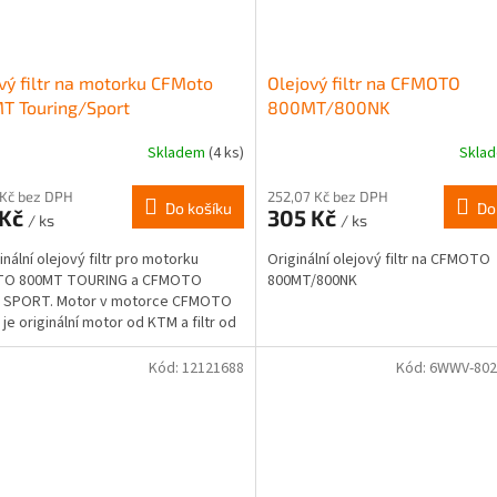
vý filtr na motorku CFMoto
Olejový filtr na CFMOTO
T Touring/Sport
800MT/800NK
Skladem
(4 ks)
Skla
 Kč bez DPH
252,07 Kč bez DPH
Do košíku
Do
 Kč
305 Kč
/ ks
/ ks
inální olejový filtr pro motorku
Originální olejový filtr na CFMOTO
O 800MT TOURING a CFMOTO
800MT/800NK
 SPORT. Motor v motorce CFMOTO
je originální motor od KTM a filtr od
o něj přesně...
Kód:
12121688
Kód:
6WWV-802