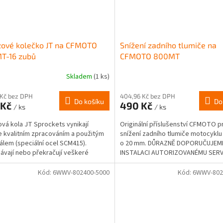
zové kolečko JT na CFMOTO
Snížení zadního tlumiče na
T-16 zubů
CFMOTO 800MT
Skladem
(1 ks)
 Kč bez DPH
404,96 Kč bez DPH
Do košíku
Do
 Kč
490 Kč
/ ks
/ ks
vá kola JT Sprockets vynikají
Originální příslušenství CFMOTO p
 kvalitním zpracováním a použitým
snížení zadního tlumiče motocykl
álem (speciální ocel SCM415).
o 20 mm. DŮRAZNĚ DOPORUČUJEM
ávají nebo překračují veškeré
INSTALACI AUTORIZOVANÉMU SERVIS
vky kladené na tyto...
Kód:
6WWV-802400-5000
Kód:
6WWV-802