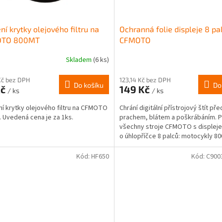
ní krytky olejového filtru na
Ochranná folie displeje 8 pa
TO 800MT
CFMOTO
Skladem
(6 ks)
Kč bez DPH
123,14 Kč bez DPH
Do košíku
Do
Kč
149 Kč
/ ks
/ ks
í krytky olejového filtru na CFMOTO
Chrání digitální přístrojový štít pře
 Uvedená cena je za 1ks.
prachem, blátem a poškrábáním. 
všechny stroje CFMOTO s displej
o úhlopříčce 8 palců: motocykly 80
Kód:
HF650
Kód:
C900