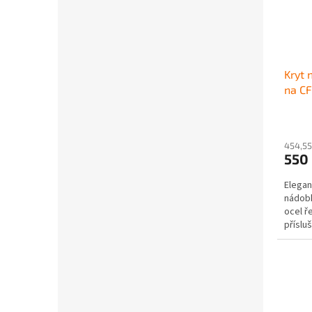
Kryt 
na C
454,55
550
Elegan
nádobk
ocel ř
příslu