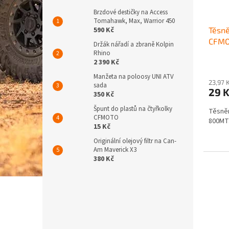
d
t
Brzdové destičky na Access
u
ů
Tomahawk, Max, Warrior 450
590 Kč
Těsně
k
CFMO
t
Držák nářadí a zbraně Kolpin
ů
Rhino
2 390 Kč
Manžeta na poloosy UNI ATV
23,97 
sada
29 
350 Kč
Špunt do plastů na čtyřkolky
Těsněn
CFMOTO
800MT.
15 Kč
Originální olejový filtr na Can-
Am Maverick X3
380 Kč