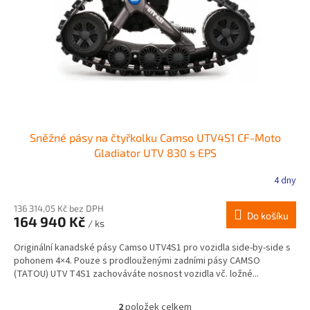
Sněžné pásy na čtyřkolku Camso UTV4S1 CF-Moto
Gladiator UTV 830 s EPS
4 dny
136 314,05 Kč bez DPH
Do košíku
164 940 Kč
/ ks
Originální kanadské pásy Camso UTV4S1 pro vozidla side-by-side s
pohonem 4×4. Pouze s prodlouženými zadními pásy CAMSO
(TATOU) UTV T4S1 zachováváte nosnost vozidla vč. ložné...
2
položek celkem