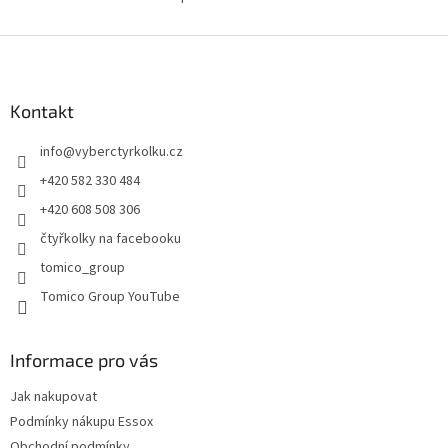
O
v
l
Z
á
á
d
p
a
a
Kontakt
c
t
í
info
@
vyberctyrkolku.cz
í
p
r
+420 582 330 484
v
+420 608 508 306
k
y
čtyřkolky na facebooku
v
tomico_group
ý
p
Tomico Group YouTube
i
s
u
Informace pro vás
Jak nakupovat
Podmínky nákupu Essox
Obchodní podmínky