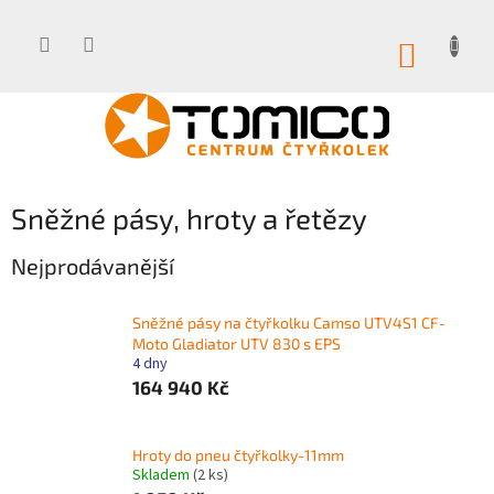
Přejít
na
obsah
NÁKUP
KOŠÍK
Sněžné pásy, hroty a řetězy
Nejprodávanější
Sněžné pásy na čtyřkolku Camso UTV4S1 CF-
Moto Gladiator UTV 830 s EPS
4 dny
164 940 Kč
Hroty do pneu čtyřkolky-11mm
Skladem
(2 ks)