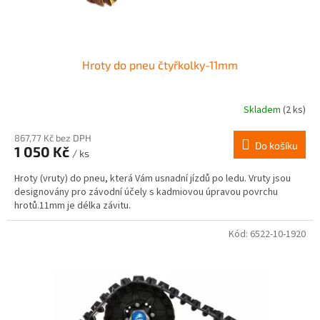
t
ů
Hroty do pneu čtyřkolky-11mm
Skladem
(2 ks)
867,77 Kč bez DPH
Do košíku
1 050 Kč
/ ks
Hroty (vruty) do pneu, která Vám usnadní jízdů po ledu. Vruty jsou
designovány pro závodní účely s kadmiovou úpravou povrchu
hrotů.11mm je délka závitu.
Kód:
6522-10-1920