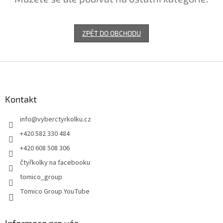
ZPĚT DO OBCHODU
Z
á
p
a
Kontakt
t
info
@
vyberctyrkolku.cz
í
+420 582 330 484
+420 608 508 306
čtyřkolky na facebooku
tomico_group
Tomico Group YouTube