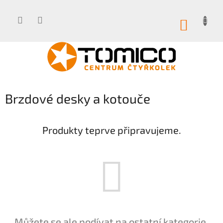
Přejít
na
obsah
NÁKUP
KOŠÍK
Brzdové desky a kotouče
Produkty teprve připravujeme.
Můžete se ale podívat na ostatní kategorie.