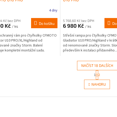
4 dny
64 Kč bez DPH
5 768,60 Kč bez DPH
Do košíku
Do
90 Kč
6 980 Kč
/ ks
/ ks
ochranný rám pro čtyřkolky CFMOTO
Střešní rampa pro čtyřkolky CFM
tor U10 PRO/XL/Highland od
Gladiator U10 PRO/Highland v krát
vané značky Storm. Balení
od renomované značky Storm. Slo
je kompletní montážní sadu.
především k instalaci přídavného...
NAČÍST 18 DALŠÍCH
S
1
2
O
t
r
v
NAHORU
á
l
n
á
k
d
o
a
v
c
á
í
n
p
í