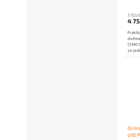
3 925,
4 7
Prakti
dvěma 
CFMOT
se jed
sedadla
Ochr
U10 