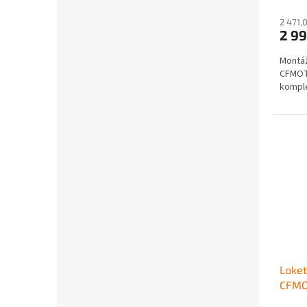
2 471,
2 9
Montáž
CFMOT
komple
Loket
CFMO