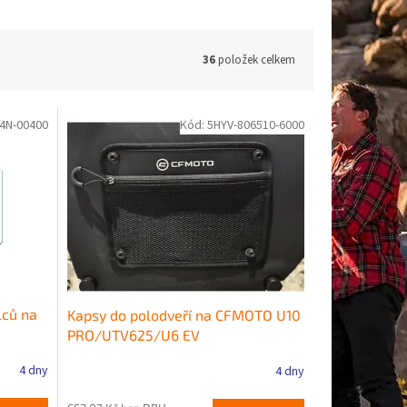
36
položek celkem
4N-00400
Kód:
5HYV-806510-6000
lců na
Kapsy do polodveří na CFMOTO U10
PRO/UTV625/U6 EV
4 dny
4 dny