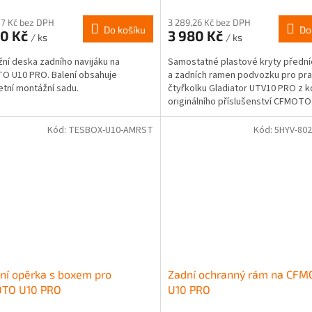
07 Kč bez DPH
3 289,26 Kč bez DPH
Do košíku
Do
90 Kč
3 980 Kč
/ ks
/ ks
ní deska zadního navijáku na
Samostatné plastové kryty přední
O U10 PRO. Balení obsahuje
a zadních ramen podvozku pro pra
tní montážní sadu.
čtyřkolku Gladiator UTV10 PRO z 
originálního příslušenství CFMOTO
kompletní...
Kód:
TESBOX-U10-AMRST
Kód:
5HYV-802
ní opěrka s boxem pro
Zadní ochranný rám na CF
TO U10 PRO
U10 PRO