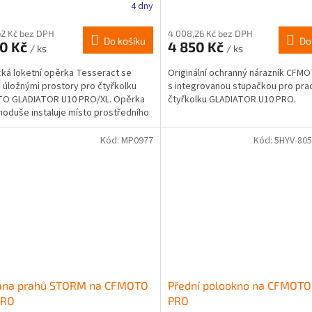
4 dny
62 Kč bez DPH
4 008,26 Kč bez DPH
Do košíku
Do
50 Kč
4 850 Kč
/ ks
/ ks
cká loketní opěrka Tesseract se
Originální ochranný nárazník CFM
úložnými prostory pro čtyřkolku
s integrovanou stupačkou pro pra
O GLADIATOR U10 PRO/XL. Opěrka
čtyřkolku GLADIATOR U10 PRO.
noduše instaluje místo prostředního
,...
Kód:
MP0977
Kód:
5HYV-805
ana prahů STORM na CFMOTO
Přední polookno na CFMOTO
PRO
PRO