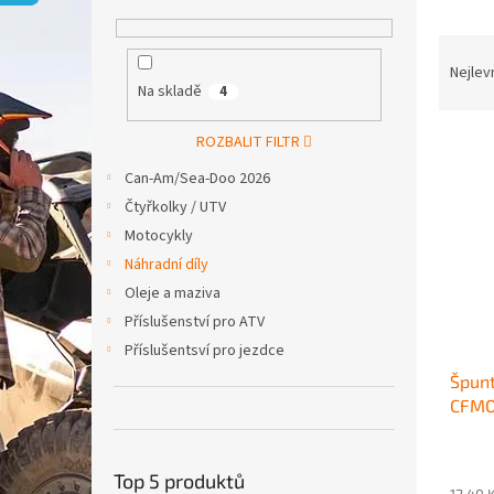
p
a
Ř
n
a
e
Nejlev
Na skladě
4
z
l
e
V
n
ROZBALIT FILTR
ý
í
Can-Am/Sea-Doo 2026
p
p
Čtyřkolky / UTV
i
r
Motocykly
s
o
p
d
Náhradní díly
r
u
Oleje a maziva
o
k
Příslušenství pro ATV
d
t
Příslušentsví pro jezdce
u
ů
Špunt
k
CFM
t
ů
Top 5 produktů
12,40 