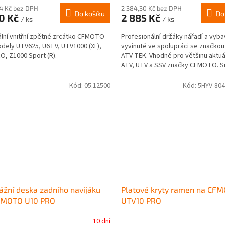
44 Kč bez DPH
2 384,30 Kč bez DPH
Do košíku
Do
40 Kč
2 885 Kč
/ ks
/ ks
ální vnitřní zpětné zrcátko CFMOTO
Profesionální držáky nářadí a vyba
dely UTV625, U6 EV, UTV1000 (XL),
vyvinuté ve spolupráci se značkou
O, Z1000 Sport (R).
ATV‑TEK. Vhodné pro většinu aktuá
ATV, UTV a SSV značky CFMOTO. Sn
Kód:
05.12500
Kód:
5HYV-804
žní deska zadního navijáku
Platové kryty ramen na CF
FMOTO U10 PRO
UTV10 PRO
10 dní