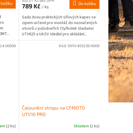
652,07 Kč bez DPH
 košíku
Do košíku
789 Kč
/ ks
d
Sada dvou praktických síťových kapes se
Pro
zipem určená pro montáž do naznačených
em
otvorů v polodveřích čtyřkolek Gladiator
0MT...
UTV625 a U6 EV. Ideální pro ukládání...
14-00006
Kód:
5HYV-803100-6000
Čalounění stropu na CFMOTO
UTV10 PRO
dem
(2 ks)
Skladem
(1 ks)