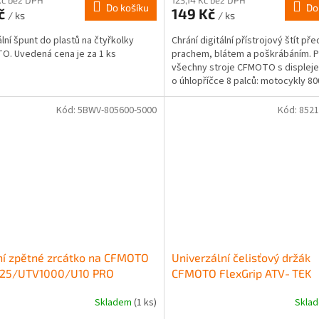
Do košíku
Do
Kč
149 Kč
/ ks
/ ks
ální špunt do plastů na čtyřkolky
Chrání digitální přístrojový štít pře
. Uvedená cena je za 1 ks
prachem, blátem a poškrábáním. 
všechny stroje CFMOTO s displej
o úhlopříčce 8 palců: motocykly 80
Kód:
5BWV-805600-5000
Kód:
8521
ní zpětné zrcátko na CFMOTO
Univerzální čelisťový držák
25/UTV1000/U10 PRO
CFMOTO FlexGrip ATV‑TEK
Skladem
(1 ks)
Skla