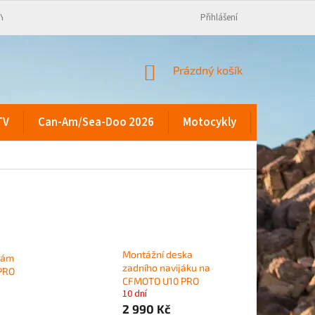
KY
Přihlášení
NÁKUPNÍ
Prázdný košík
KOŠÍK
TV
Can-Am/Sea-Doo 2026
Motocykly
Kontakty
Montážní deska
rám
zadního navijáku na
PRO
CFMOTO U10 PRO
10 dní
2 990 Kč