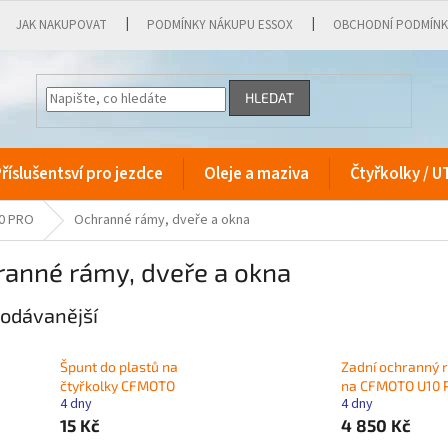
JAK NAKUPOVAT
PODMÍNKY NÁKUPU ESSOX
OBCHODNÍ PODMÍN
HLEDAT
říslušentsví pro jezdce
Oleje a maziva
Čtyřkolky / U
10 PRO
Ochranné rámy, dveře a okna
ranné rámy, dveře a okna
odávanější
Špunt do plastů na
Zadní ochranný 
čtyřkolky CFMOTO
na CFMOTO U10 
4 dny
4 dny
15 Kč
4 850 Kč