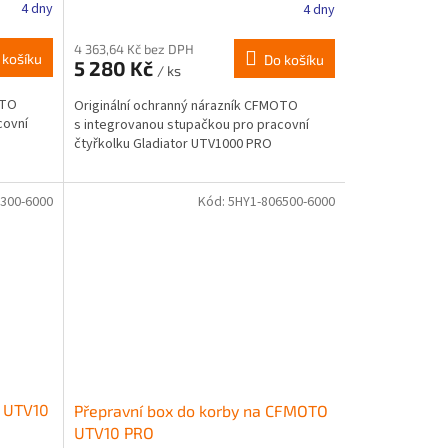
4 dny
4 dny
4 363,64 Kč bez DPH
 košíku
Do košíku
5 280 Kč
/ ks
OTO
Originální ochranný nárazník CFMOTO
covní
s integrovanou stupačkou pro pracovní
čtyřkolku Gladiator UTV1000 PRO
300-6000
Kód:
5HY1-806500-6000
 UTV10
Přepravní box do korby na CFMOTO
UTV10 PRO