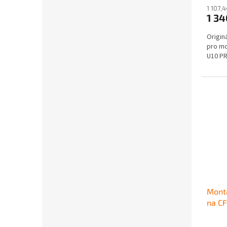
1 107,
1 3
Origin
pro mo
U10 PR
Montá
na C