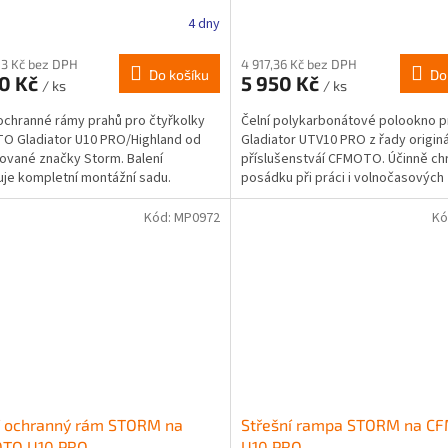
4 dny
83 Kč bez DPH
4 917,36 Kč bez DPH
Do košíku
Do
90 Kč
5 950 Kč
/ ks
/ ks
ochranné rámy prahů pro čtyřkolky
Čelní polykarbonátové polookno p
O Gladiator U10 PRO/Highland od
Gladiator UTV10 PRO z řady originá
vané značky Storm. Balení
příslušenstváí CFMOTO. Účinně ch
je kompletní montážní sadu.
posádku při práci i volnočasových
aktivitách.
Kód:
MP0972
Kó
í ochranný rám STORM na
Střešní rampa STORM na C
TO U10 PRO
U10 PRO