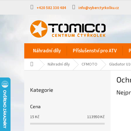
Přejít
na
+420 582 330 484
info@vyberctyrkolku.cz
obsah
Náhradní díly
Příslušenství pro ATV
P
Domů
Náhradní díly
CFMOTO
Gladiator U
P
Och
o
Přeskočit
s
Kategorie
kategorie
Nejpr
t
r
a
Cena
n
15
Kč
113950
Kč
n
í