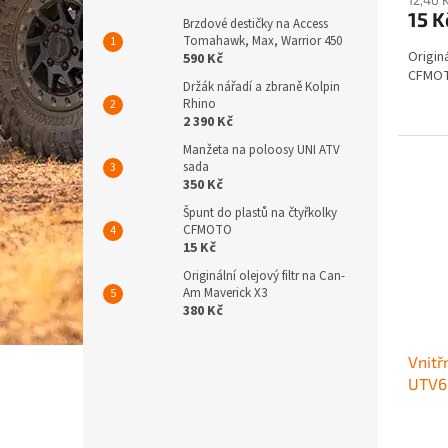
15 
Brzdové destičky na Access
Tomahawk, Max, Warrior 450
Origin
590 Kč
CFMOTO
Držák nářadí a zbraně Kolpin
Rhino
2 390 Kč
Manžeta na poloosy UNI ATV
sada
350 Kč
Špunt do plastů na čtyřkolky
CFMOTO
15 Kč
Originální olejový filtr na Can-
Am Maverick X3
380 Kč
Vnitř
UTV6