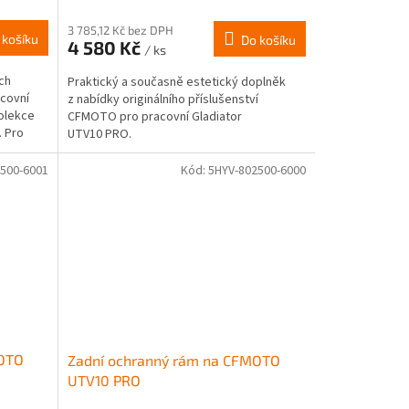
3 785,12 Kč bez DPH
 košíku
Do košíku
4 580 Kč
/ ks
ch
Praktický a současně estetický doplněk
covní
z nabídky originálního příslušenství
kolekce
CFMOTO pro pracovní Gladiator
. Pro
UTV10 PRO.
500-6001
Kód:
5HYV-802500-6000
MOTO
Zadní ochranný rám na CFMOTO
UTV10 PRO