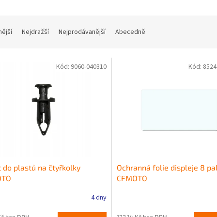
nější
Nejdražší
Nejprodávanější
Abecedně
Kód:
9060-040310
Kód:
8524
 do plastů na čtyřkolky
Ochranná folie displeje 8 pa
OTO
CFMOTO
4 dny
Kč bez DPH
123,14 Kč bez DPH