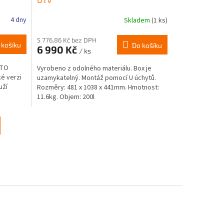
4 dny
Skladem
(1 ks)
5 776,86 Kč bez DPH
 košíku
Do košíku
6 990 Kč
/ ks
OTO
Vyrobeno z odolného materiálu. Box je
ké verzi
uzamykatelný. Montáž pomocí U úchytů.
uží
Rozměry: 481 x 1038 x 441mm. Hmotnost:
11.6kg. Objem: 200l