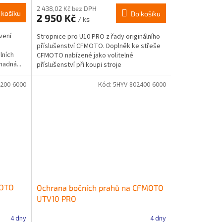
2 438,02 Kč bez DPH
 košíku
Do košíku
2 950 Kč
/ ks
vení
Stropnice pro U10 PRO z řady originálního
příslušenství CFMOTO. Doplněk ke střeše
lních
CFMOTO nabízené jako volitelné
adná...
příslušenství při koupi stroje
200-6000
Kód:
5HYV-802400-6000
MOTO
Ochrana bočních prahů na CFMOTO
UTV10 PRO
4 dny
4 dny