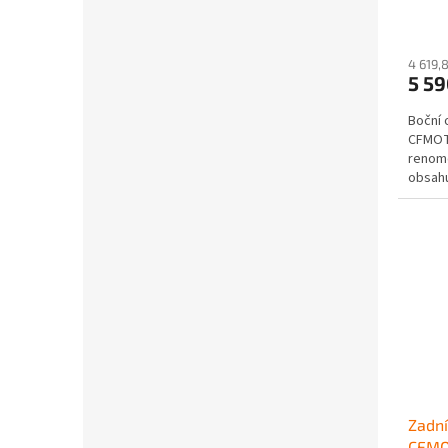
4 619,
5 5
Boční 
CFMOT
renomo
obsahu
Zadn
CFMO