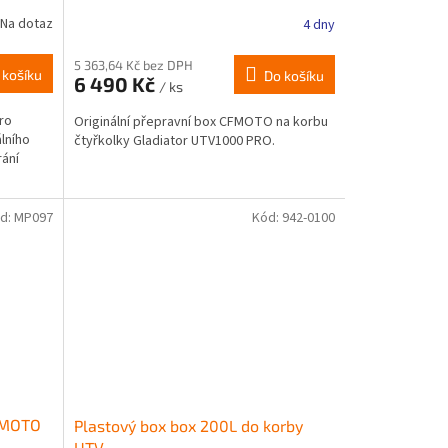
Na dotaz
4 dny
5 363,64 Kč bez DPH
 košíku
Do košíku
6 490 Kč
/ ks
ro
Originální přepravní box CFMOTO na korbu
lního
čtyřkolky Gladiator UTV1000 PRO.
rání
d:
MP097
Kód:
942-0100
FMOTO
Plastový box box 200L do korby
UTV